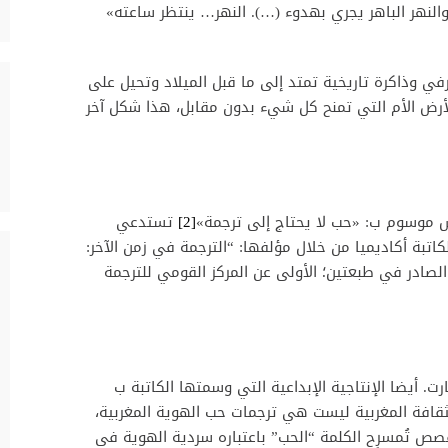
والنهر الباهر يجري بهدوء (…). النهر… ينتظر ساعته»
 وذاكرة تاريخية تمتد إلى ما قبل الميلاد وتحيل على
لأرض الأم التي تمنح كل شيء بدون مقابل، هذا شكل آخر
يس موسوم ب: «حب لا يحتاج إلى ترجمة»
[2]
تستدعي
لكاتبة أكاديميا من خلال مؤلفها: “الترجمة في زمن الآخر:
والصادر في طبعتين؛ الأولى عن المركز القومي للترجمة
ارت. أيضا الإنتاجية الإبداعية التي وسمتها الكاتبة ب
قافة المغربية ليست هي ترجمات حب الهوية المغربية،
صص تُمسرِح الكلمة “الحب” باعتباره سردية الهوية في