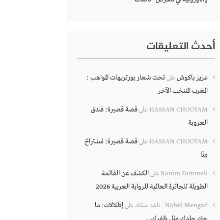
أحدث التعليقات
عزيز باكوش
تحت شعار بورتريهات المواهب :
على
المغرب المنتخب الآخر
قصة قصيرة: فندق
HASSAN CHOUTAM
على
العروبة
قصة قصيرة: مُسْتراحٌ
HASSAN CHOUTAM
على
مِنّا
الكشف عن القائمة
Ranim Zammeli
على
الطويلة للجائزة العالمية للرواية العربية 2026
إطلالات: ما
Nahid Mengad_ ناهد منكاد
على
حك جلدك مثل ظفرك…