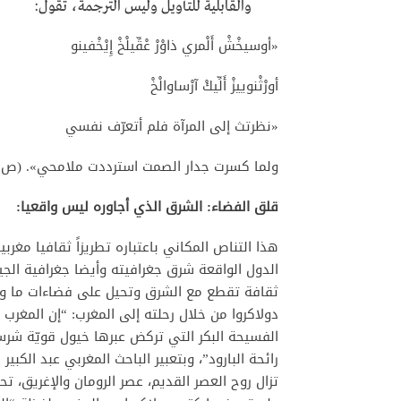
والقابلية للتأويل وليس الترجمة، تقول:
«أوسيخْشْ أَلْمري ذاوْرْ عْقِّيلْخْ إِيْخْفينو
أورْثْنوييزْ أَلِّيكْ آرْساوالْخْ
«نظرتث إلى المرآة فلم أتعرّف نفسي
ولما كسرت جدار الصمت استرددت ملامحي». (ص.13).
قلق الفضاء: الشرق الذي أجاوره ليس واقعيا:
هذا التناص المكاني باعتباره تطريزاً ثقافيا مغرب
الدول الواقعة شرق جغرافيته وأيضا جغرافية الجي
ثقافة تقطع مع الشرق وتحيل على فضاءات ما وراء
دولاكروا من خلال رحلته إلى المغرب: “إن المغرب 
الفسيحة البكر التي تركض عبرها خيول قويّة شرسة
رائحة البارود”، وبتعبير الباحث المغربي عبد الكب
تزال روح العصر القديم، عصر الرومان والإغريق، تح