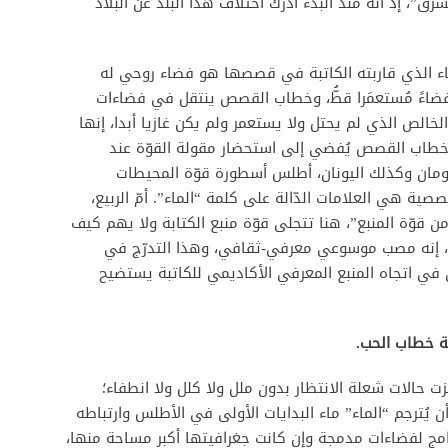
رق”، إذ أنه منذ البدء أدرك اختلاف هذا البلد عن البلاد
ء الذي قاربته الكاتبة في قصصها هو فضاء روحي له
فضاءً مُستعمَرا قطُّ، وخطاب القصص ينتقل في فضاءات
خالص الذي لم يحتل ولا يستعمر ولم يكن غازيا أبدا، إنها
 خطاب القصص يُفضي إلى استحضار مقولة القوّة عند
لرومان وكذلك اليونان، أطلس أسطورة قوّة المحيطات
ية هي العلامات الدّالة على كلمة “الماء”. أمّ الربيع،
ن قوّة المنبع”، هنا تتجلى قوّة منبع الكتابة ولا يهم كيف
ا، إنه مصب موسوعي معرفي-ثقافي، وهذا التدرّج في
في اتجاه المنبع المعرفي الأكاديمي للكاتبة يستضيح
ية خطاب الحب.
زت حالات شعلة الانتظار بدون ملل ولا كلل ولا انطفاء؛
ن يُترجم “الماء” ماء البدايات الأولى في الأطلس وارتباطه
دامج لفضاءات مدمجة وإن كانت جغرافيتها أكبر مساحة منها،