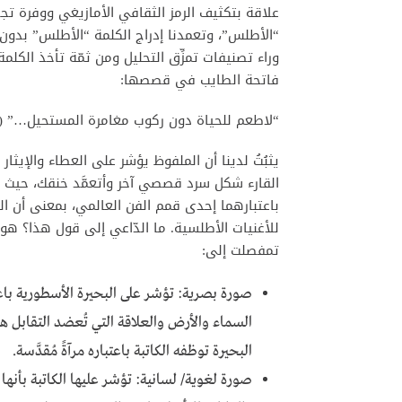
علاقة بتكثيف الرمز الثقافي الأمازيغي ووفرة تج
“الأطلس”، وتعمدنا إدراج الكلمة “الأطلس” بدون 
وراء تصنيفات تمزِّق التحليل ومن ثمّة تأخذ الكلمة
فاتحة الطايب في قصصها:
“لاطعم للحياة دون ركوب مغامرة المستحيل…” (قصة
يثبُتُ لدينا أن الملفوظ يؤشر على العطاء والإيثار
القارء شكل سرد قصصي آخر وأتعمَّد خنقك، حيث ت
باعتبارهما إحدى قمم الفن العالمي، بمعنى أن ال
تمفصلت إلى:
صورة بصرية: تؤشر على البحيرة الأسطورية باعت
السماء والأرض والعلاقة التي تُعضد التقابل هو 
البحيرة توظفه الكاتبة باعتباره مرآةً مُقدَّسة.
صورة لغوية/ لسانية: تؤشر عليها الكاتبة بأنها