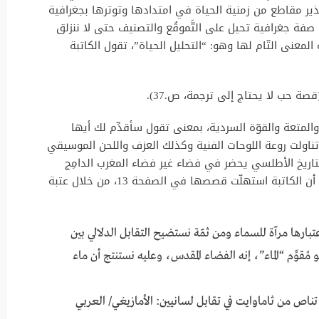
ذير مقاطع من زمنية الحياة في امتدادها وتوترها بجغرافية
صفة جغرافية تحيل على التَّموقُع والتصنيف حتى لا ننزلق
 المعنى التّام لها وهو: “التحليل الحياة”، تقول الكاتبة
 حب لا يحتاج إلى ترجمة، ص.37).
 والمتعة والقوّة السردية، بمعنى تقول سأقدِّم لك أيها
ناولت روعة اللوحات الفنية وكذلك العزف واللحن الموسيقي
تاريخ الأطلسي يحضر في فضاء غير فضاء المغرب الدامِج
للأغنيات الأطلسية. ما الدّاعي إلى قول هذا؟ هو أن الكاتبة استهلّت قصصها في الصفحة 13، من خلال عتبة
بارها مرآة للسماء ومن ثمّة نستضيح التقابل الدلالي بين
مُقوِّم “الماء”، إنه الفضاء المقدس، وعليه نستنتج أن ماء
 تناص من ثاماوايت في تقابل لسانيين: الأمازيغي/ العربي