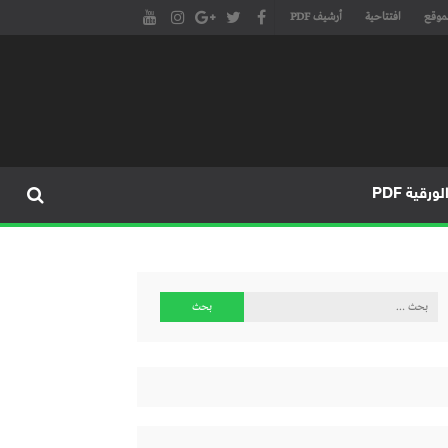
موقع
افتتاحية
أرشيف PDF
مجلة طنجة الأدبية الموقع الأدبي والثقافي الأول داخل العالم العربي، يتم تحديثه على مدار 24 ساعة ويفتح المجال لكل المبدعين في شتى أنحاء
، مسرح، سينما، تشكيل، كاريكاتير، موسيقى، حوارات و إصدارات
ورقية PDF
البحث
عن: