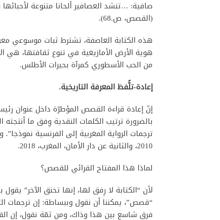
صافية: …تنشد العصافير ألحانا متنوعة لأحبائها 
(القصص، ص.68).
هذه الكتابة العاصفة، تشترط ثبات موسوعي معرفي
هوية الأرض الأمازيغية في تنوع ثقافتها، هي ا
من الحب الأسطوري كمرآة بحيرات الأطلس.
إعادة-تلُّفظ المعرفة التاريخية.
إنّ إعادة قراءة القصص المؤطرّة داخل عنوان رئ
بالضرورة ترتيب الكلمات النقدية وِفق ما أنتجته ا
ترجمات الرواية المغربية إلى الفرنسية نموذجا”. 
2010، والثانية عن دار الأمان، المغرب، 2018.
لماذا هذا المفتاح القرائي للقصص؟
لأن “الكتابة لا رِفق لها، إنها تخنق الآخر” يقول ب
“قصص”، يمكننا أن نقول وببساطة: إن ترجمات الث
فرق شاسع بين هذا وذاك، ومن ثمّة نقول، إن الق