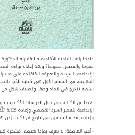
عندما رامَت الباحثة الأكاديمية المُقارِنة الدكتورة
عموما والقصص خصوصا؟ وبعد إعادة-قِراءة القصص، 
الإبداعية السردية والمعرفة المُنفتِحة على مسار
المغربية، في المقام الأوّل هي كتابة الحُب با
سلطة تتدرج في اتجاه وصف وتصنيف شكل من صم
بعيدا عن الكتابة في حقل الدراسات الأكاديمية وا
الإبداعية لتفجير السرد القصصي وإعادة كتابة تلّ
وإعادة إقحام المتلقي في تاريخ لم يُكتب، إذن ه
«أحب العاصفة: لا نعرِف بماذا نعتصم، فشجرة كب