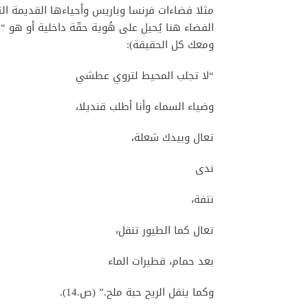
مثلا فضاءات فرنسا وباريس وأحياءها القديمة الت
الفضاء هنا يُحيل على هُوية حقّة داخلية أو هو 
ومعك كل الحقيقة):
“لا تجلب المحيط لتروي عطشي
وضياء السماء وأنا أطلب قنديلا،
تعال وبيدك شعلة،
ندى
نتفة،
تعال كما الطيور تنقل،
بعد حمام، قطيرات الماء
وكما ينقل الريح حبة ملح.” (ص.14).