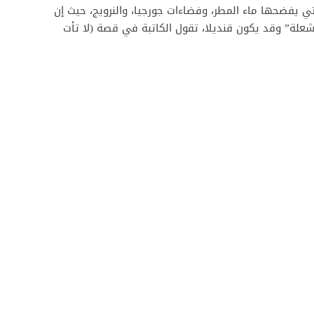
ي يفضحها ماء المطر، وفضاءات جورجيا، والنرويج، حيث إن
“شعلة” وقد يكون قنديلا، تقول الكاتبة في قصة (لا تأت