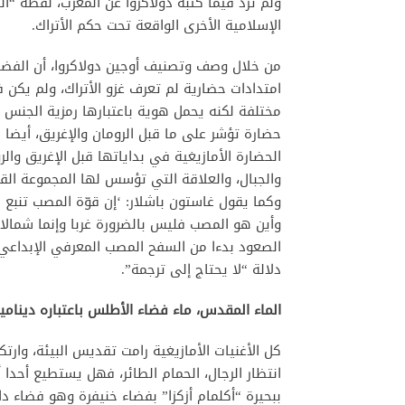
ولم ترد فيما كتبه دولاكروا عن المغرب، لفظة “الشّ
الإسلامية الأخرى الواقعة تحت حكم الأتراك.
من خلال وصف وتصنيف أوجين دولاكروا، أن الفضا
امتدادات حضارية لم تعرف غزو الأتراك، ولم يكن 
مختلفة لكنه يحمل هوية باعتبارها رمزية الجنس ال
حضارة تؤشر على ما قبل الرومان والإغريق، أيضا
الحضارة الأمازيغية في بداياتها قبل الإغريق وا
والجبال، والعلاقة التي تؤسس لها المجموعة القصص
وكما يقول غاستون باشلار: ‘إن قوّة المصب تنبع م
وأين هو المصب فليس بالضرورة غربا وإنما شمال
الصعود بدءا من السفح المصب المعرفي الإبداعي 
دلالة “لا يحتاج إلى ترجمة”.
الماء المقدس، ماء فضاء الأطلس باعتباره دينام
كل الأغنيات الأمازيغية رامت تقديس البيئة، وارتك
انتظار الرجال، الحمام الطائر، فهل يستطيع أحدا أ
ببحيرة “أكلمام أزكزا” بفضاء خنيفرة وهو فضاء 