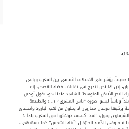
يا خفيفاً، يؤشر على الاختلاف الثقافي بين المغرب وباقي
ران، إذن ها نحن نتدرج في تقابلات فضاء القصص، إنه
 البحر الأبيض المتوسط؛ الشاهِد عندنا هو، يقول أوجين
بلداً وناساً ليسوا صورة “ناس المشرق”، (…) والطبيعة
 يركبها فرسان محاربون لا يملّون من لعب البارود وانتشاق
ير الشرقاوي يقول: “لقد اكتشف دولاكروا في المغرب بلدا لا
يا فيه وفي الدِّماء الحارّة ل “أبناء الشّمس” كما يسمّيهم…