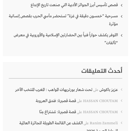
قصص تأسيس أبرز الجوائز الأدبية التي صنعت تاريخ الإبداع
مسرحية “خمسون دقيقة في غزة” تستحضر مآسي الحرب بقصص إنسانية
مؤثرة
اللوفر يكشف حواراً فنياً بين الحضارتين الإسلامية والأوروبية في معرض
“تآلفات”
أحدث التعليقات
عزيز باكوش
تحت شعار بورتريهات المواهب : المغرب المنتخب الآخر
على
قصة قصيرة: فندق العروبة
HASSAN CHOUTAM
على
قصة قصيرة: مُسْتراحٌ مِنّا
HASSAN CHOUTAM
على
الكشف عن القائمة الطويلة للجائزة العالمية
Ranim Zammeli
على
للرواية العربية 2026