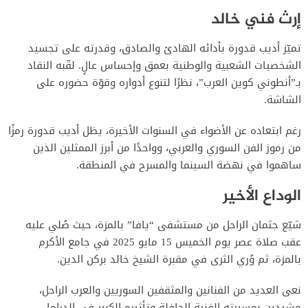
إرث فني خالد
تميّز أديب قدورة بأدائه الهادئ والصادق، وقدرته على تجسيد
الشخصيات الشعبية والوطنية بعمق وإحساس عالٍ.
لقّبه النقاد
بـ”أنطوني كوين العرب”، نظرًا لتنوع أدواره وقوّة حضوره على
الشاشة.
رغم ابتعاده عن الأضواء في السنوات الأخيرة، يظل أديب قدورة رمزًا
من رموز الفن السوري والعربي، وواحدًا من أبرز الممثلين الذين
ساهموا في نهضة السينما والمسرح في المنطقة.
الوداع الأخير
شيّع جثمان الراحل من مستشفى “يافا” بالمزة، حيث صُلي عليه
عقب صلاة عصر يوم الخميس 15 مايو 2025 في جامع الأكرم
بالمزة، ثم وُري الثرى في مقبرة الشيخ خالد بركن الدين.
نعى العديد من الفنانين والمثقفين السوريين والعرب الراحل،
مشيدين بمسيرته الفنية الحافلة وتأثيره الكبير في الدراما