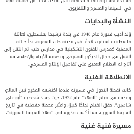
مشيدة بمسيرته الفنية الحافلة التي امتدت لأكثر من خمسة عقود
في السينما والمسرح والتلفزيون.
النشأة والبدايات
وُلد أديب قدورة عام 1948 في بلدة ترشيحا بفلسطين، لعائلة
فلسطينية استقرت لاحقًا في مدينة حلب السورية.
بدأ حياته
المهنية كمدرس للفنون التشكيلية في مدارس حلب، ثم انتقل إلى
العمل في مجال الديكور المسرحي وتصميم الأزياء والإضاءة، مما
أتاح له الاطلاع العميق على تفاصيل الإنتاج المسرحي.
الانطلاقة الفنية
كانت نقطة التحول في مسيرته عندما اكتشفه المخرج نبيل المالح،
وقدّمه في فيلم “الفهد” عام 1972، حيث جسد شخصية “أبو علي
شاهين”.
حقق الفيلم نجاحًا كبيرًا، واعتُبر محطة مفصلية في تاريخ
السينما السورية، مما أكسب قدورة لقب “فهد السينما السورية”.
مسيرة فنية غنية