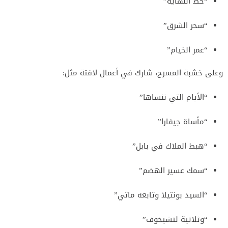
“خط النهاية”
“سحر الشرق”
“عمر الخيام”
وعلى خشبة المسرح، شارك في أعمال لافتة مثل:
“الأيام التي ننساها”
“مأساة جيفارا”
“هبط الملاك في بابل”
“سمك عسير الهضم”
“السيد بونتيلا وتابعه ماتي”
“وثلاثية لتشيخوف”