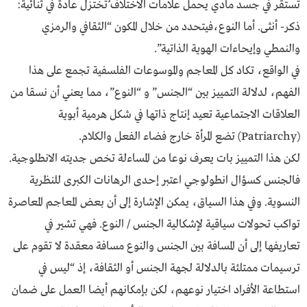
تستقر في جسد مادي يحمل علامات الاختلاف ُتختزل عادة في ثنائية:
ذكر- أنثى. أما النوع،فيتحدد من خلال المكون “الثقافي والرمزي
والنمطي وإيحاءات الهوية الذاتية”.
في الواقع، تكاد كل المعاجم والموسوعات الفلسفية تجمع على هذا
الفهم، لدلالة التمييز بين “الجنس” و “النوع”، مما يعني أن نسقا من
العلاقات الاجتماعية تعيد إنتاج ذاتها في شكل هرمية أبوية
(Patriarchy) تضع المرأة خارج فضاء الفعل والكلام.
لكن هذا التمييز بات يعرف نوعا من المساءلة تخص جديته الانطلوجية.
فالجنس كسؤال انطولوجي اعتبر إحدى الرهانات الكبرى للنظرية
النسوية. وفي هذا السياق، يمكن الإشارة إلى أن بعض المعاجم المعاصرة
تواكب تحولات سياقية لإشكالية الجنس / النوع. فهي تشير في
تعاريفها إلى أن المسافة بين الجنس والنوع مسافة معقدة لا تقوم على
ترسيمات ممتلئة بالدلالة لجهة الجنس أو الثقافة، إذ “ليس في
استطاعة الأفراد اختيار نوعهم، لكن بإمكانهم أيضا العمل على ضمان