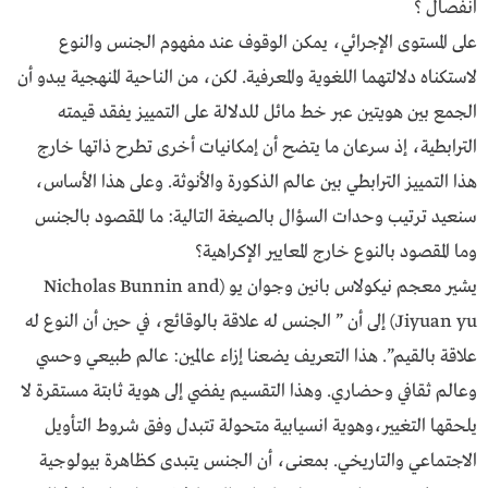
انفصال ؟
على المستوى الإجرائي، يمكن الوقوف عند مفهوم الجنس والنوع
لاستكناه دلالتهما اللغوية والمعرفية. لكن، من الناحية المنهجية يبدو أن
الجمع بين هويتين عبر خط مائل للدلالة على التمييز يفقد قيمته
الترابطية، إذ سرعان ما يتضح أن إمكانيات أخرى تطرح ذاتها خارج
هذا التمييز الترابطي بين عالم الذكورة والأنوثة. وعلى هذا الأساس،
سنعيد ترتيب وحدات السؤال بالصيغة التالية: ما المقصود بالجنس
وما المقصود بالنوع خارج المعايير الإكراهية؟
يشير معجم نيكولاس بانين وجوان يو (Nicholas Bunnin and
Jiyuan yu) إلى أن ” الجنس له علاقة بالوقائع، في حين أن النوع له
علاقة بالقيم”. هذا التعريف يضعنا إزاء عالمين: عالم طبيعي وحسي
وعالم ثقافي وحضاري. وهذا التقسيم يفضي إلى هوية ثابتة مستقرة لا
يلحقها التغيير،وهوية انسيابية متحولة تتبدل وفق شروط التأويل
الاجتماعي والتاريخي. بمعنى، أن الجنس يتبدى كظاهرة بيولوجية