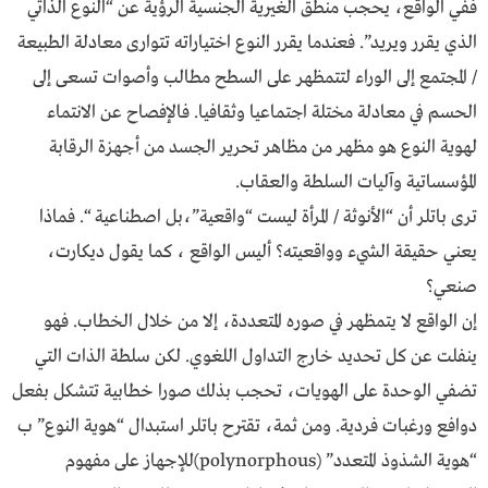
ففي الواقع، يحجب منطق الغيرية الجنسية الرؤية عن “النوع الذاتي
الذي يقرر ويريد”. فعندما يقرر النوع اختياراته تتوارى معادلة الطبيعة
/ المجتمع إلى الوراء لتتمظهر على السطح مطالب وأصوات تسعى إلى
الحسم في معادلة مختلة اجتماعيا وثقافيا. فالإفصاح عن الانتماء
لهوية النوع هو مظهر من مظاهر تحرير الجسد من أجهزة الرقابة
المؤسساتية وآليات السلطة والعقاب.
ترى باتلر أن “الأنوثة / المرأة ليست “واقعية”،بل اصطناعية “. فماذا
يعني حقيقة الشيء وواقعيته؟ أليس الواقع ، كما يقول ديكارت،
صنعي؟
إن الواقع لا يتمظهر في صوره المتعددة، إلا من خلال الخطاب. فهو
ينفلت عن كل تحديد خارج التداول اللغوي. لكن سلطة الذات التي
تضفي الوحدة على الهويات، تحجب بذلك صورا خطابية تتشكل بفعل
دوافع ورغبات فردية. ومن ثمة، تقترح باتلر استبدال “هوية النوع” ب
“هوية الشذوذ المتعدد” (polynorphous)للإجهاز على مفهوم