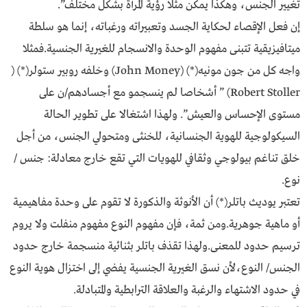
تغيير الجنس، وهكذا يمكن مثلا رؤية المرأة بشكل مختلف”.
إن فعل الإقصاء لحكاية الجسد وتعبيراته ورغباته، إنما هو سلطة
ميتافيزيقية تتبنى مفهوم الوحدة والانسجام للغيرية الجنسية.فمثلا
واجه كل من جون مونيه(*) (John Money) وخلفه روبير ستولر(*) (
Robert Stoller) ” أشخاصا لم ينسجمو مع أجسادهم/ن على
مستوى الإحساس والعيش”. ولهذا اشتغالا على تطوير الحالة
السيكولوجية للهوية الجنسانية، للخنثى ومتحولي الجنس، من أجل
خلق تناغم بيولوجي وثقافي للهويات التي تقع خارج معادلة: جنس /
نوع.
تعتبر يوديث باتلر(*) أن الأنوثة والذكورة لا تقوم على وحدة مفاهيمية
أو ماهية جوهرية.ومن ثمة، فإن مفهوم النوع مفهوم منفلت ولا يروم
ترسيم حدود للمعنى.ولهذا تقذف باتلر بثنائية منسجمة خارج حدود
الجنس/ النوع،لأن نسق الغيرية الجنسية يفضي إلى اختزال هوية النوع
في حدود الاشتهاء والرغبة والعلاقة الترابطية والمتبادلة.