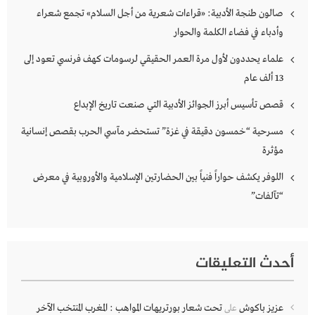
صالون طنجة الأدبية: «قراءات شعرية من أجل السلام» تجمع شعراء
وأدباء في فضاء الكلمة والحوار
علماء يحددون لأول مرة العمر الحقيقي لرسومات كهف فرنسي تعود إلى
13 ألف عام
قصص تأسيس أبرز الجوائز الأدبية التي صنعت تاريخ الإبداع
مسرحية “خمسون دقيقة في غزة” تستحضر مآسي الحرب بقصص إنسانية
مؤثرة
اللوفر يكشف حواراً فنياً بين الحضارتين الإسلامية والأوروبية في معرض
“تآلفات”
أحدث التعليقات
عزيز باكوش
تحت شعار بورتريهات المواهب : المغرب المنتخب الآخر
على