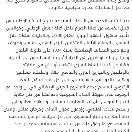
في ظل إسقاطات لتجارب سياسية مغايرة.
يثير الكتاب العديد من القضايا المرتبطة بتاريخ الحركة الوطنية من
قبيل الكشف عن خبايا الصراع داخل كتلة العمل الوطني، وكواليس
تأجيج مفعول الظهير البربري للعام 1930، ومعطيات لقاءات علال
الفاسي بالعملاء الألمان المتخفين بالزي المغربي بفاس، وظروف
وضع دفتر المطالب الإصلاحية لسنة 1934 على طاولة الألمان،
وسياق رحلة الوطنيين إلى الديار الأوربية الممولة من لدن النازية،
فضلا عن خبايا النشاط السري لشكيب أرسلان في علاقته
بالوطنيين وبالتيارين النازي والفاشي معا، وصلتهم مسلمين
ويهود، بالدوتشي موسوليني، في ظل مساندتهم للشعب
الإثيوبي المسلم ودعم المشروع الحربي الإيطالي في آن واحد. مع
الوقوف على طبيعة الخلايا الشيوعية وصراعها في ظل مغربة
التيار الشيوعي على يد المغاربة المسلمين واليهود معا، وعلى
رأسهم نشاط المنيعي، وإدمون عمران المالح، وجرمان عياش. ومدى
صلة المغاربة بالتيار الماسوني في ظل سياسة فرانكو بالمنطقة
الخلفية، مع ما رافق ذلك من سياقات استسلام محمد بن عبد
الكريم الخطابي ومناورات التيار القومي ضده.