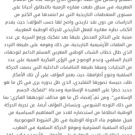
المغربية، في سياق طبعت مفارزه الزمنية بالتطابق أحيانا على
مستوى المنعطفات التاريخية التي تم اعتمدها في الكثير من
الدراسات من دون نقد تاريخي واضح لها حسب المؤلف؛ حيث يقدم
الكتاب نظرة مغايرة للفعل التأريخي للحركة الوطنية المغربية،
مبنية على النتائج المحصل عليها بعد تفكيك ورفع السرية عن عدد
من الملفات الأرشيفية التاريخية، من ذلك وقوفه على طبيعة التردد
الذي طال خطاب الشباب الوطني المغربي المسلم الداعم لتوجهات
التيار السلفي، وعدم الوضوح في الرؤى الفكرية المبنية على عدد
من التجليات؛ ومنها طبيعة التناقضات الداخلية التي بصمت الحركة
السلفية وتنوع أطرافها، حيث يعتبر المؤلف على أن تلك الأفكار
ظلت حبيسة تصورها التقليدي، الذي ظل بدوره يرى في كل ما هو
جديد خطرا على العقيدة الإسلامية ومدعاة “لتفكيك الجسم
الإسلامي”. ومن ثم،ّ إقصاء كل ما هو مخالف لتوجهها الفكري؛ بما
في ذلك التوجه الشيوعي. ويتساءل المؤلف أيضا، عن تجربة الحركة
الوطنية انطلاقا من استحضاره لعدد من المفاهيم السياسية من
قبيل مفهوم بناء الدولة الوطنية في ظل الشروط الموضوعية
للحركة السلفية المشرقية وموقع الحركة السلفية في المغرب،
ومدى إحالة السلفيين المغاربة على الأفغاني كأنموذج فكري لها،