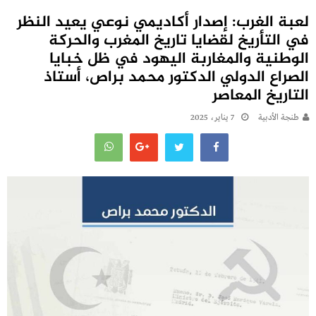
لعبة الغرب: إصدار أكاديمي نوعي يعيد النظر
في التأريخ لقضايا تاريخ المغرب والحركة
الوطنية والمغاربة اليهود في ظل خبايا
الصراع الدولي الدكتور محمد براص، أستاذ
التاريخ المعاصر
طنجة الأدبية
7 يناير، 2025