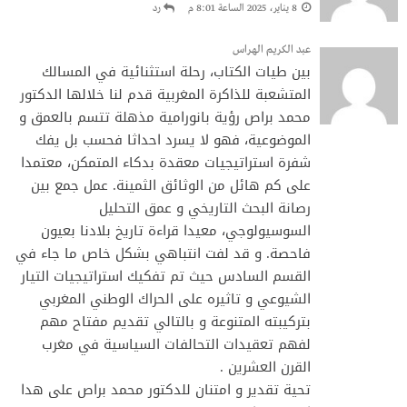
8 يناير، 2025 الساعة 8:01 م
رد
عبد الكريم الهراس
بين طيات الكتاب، رحلة استثنائية في المسالك
المتشعبة للذاكرة المغربية قدم لنا خلالها الدكتور
محمد براص رؤية بانورامية مذهلة تتسم بالعمق و
الموضوعية، فهو لا يسرد احداثا فحسب بل يفك
شفرة استراتيجيات معقدة بدكاء المتمكن، معتمدا
على كم هائل من الوثائق الثمينة. عمل جمع بين
رصانة البحث التاريخي و عمق التحليل
السوسيولوجي، معيدا قراءة تاريخ بلادنا بعيون
فاحصة. و قد لفت انتباهي بشكل خاص ما جاء في
القسم السادس حيث تم تفكيك استراتيجيات التيار
الشيوعي و تاثيره على الحراك الوطني المغربي
بتركيبته المتنوعة و بالتالي تقديم مفتاح مهم
لفهم تعقيدات التحالفات السياسية في مغرب
القرن العشرين .
تحية تقدير و امتنان للدكتور محمد براص على هدا