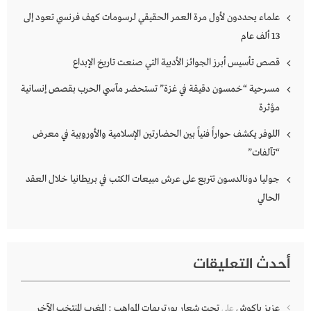
علماء يحددون لأول مرة العمر الحقيقي لرسومات كهف فرنسي تعود إلى
13 ألف عام
قصص تأسيس أبرز الجوائز الأدبية التي صنعت تاريخ الإبداع
مسرحية “خمسون دقيقة في غزة” تستحضر مآسي الحرب بقصص إنسانية
مؤثرة
اللوفر يكشف حواراً فنياً بين الحضارتين الإسلامية والأوروبية في معرض
“تآلفات”
جوليا دونالدسون تتربع على عرش مبيعات الكتب في بريطانيا خلال العقد
الحالي
أحدث التعليقات
عزيز باكوش
تحت شعار بورتريهات المواهب : المغرب المنتخب الآخر
على