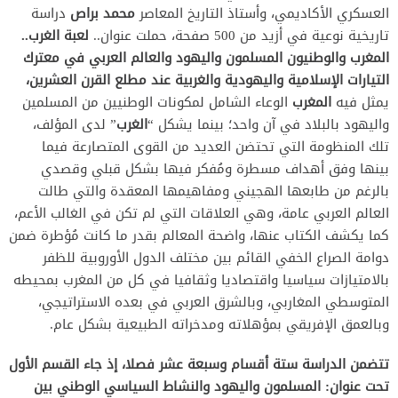
العسكري الأكاديمي، وأستاذ التاريخ المعاصر
محمد براص
دراسة
تاريخية نوعية في أزيد من 500 صفحة، حملت عنوان..
لعبة الغرب..
المغرب والوطنيون المسلمون واليهود والعالم العربي في معترك
التيارات الإسلامية واليهودية والغربية عند مطلع القرن العشرين،
يمثل فيه
المغرب
الوعاء الشامل لمكونات الوطنيين من المسلمين
واليهود بالبلاد في آن واحد؛ بينما يشكل “
الغرب
” لدى المؤلف،
تلك المنظومة التي تحتضن العديد من القوى المتصارعة فيما
بينها وفق أهداف مسطرة ومُفكر فيها بشكل قبلي وقصدي
بالرغم من طابعها الهجيني ومفاهيمها المعقدة والتي طالت
العالم العربي عامة، وهي العلاقات التي لم تكن في الغالب الأعم،
كما يكشف الكتاب عنها، واضحة المعالم بقدر ما كانت مُؤطرة ضمن
دوامة الصراع الخفي القائم بين مختلف الدول الأوروبية للظفر
بالامتيازات سياسيا واقتصاديا وثقافيا في كل من المغرب بمحيطه
المتوسطي المغاربي، وبالشرق العربي في بعده الاستراتيجي،
وبالعمق الإفريقي بمؤهلاته ومدخراته الطبيعية بشكل عام.
تتضمن الدراسة ستة أقسام وسبعة عشر فصلا، إذ جاء القسم الأول
تحت عنوان: المسلمون واليهود والنشاط السياسي الوطني
بين