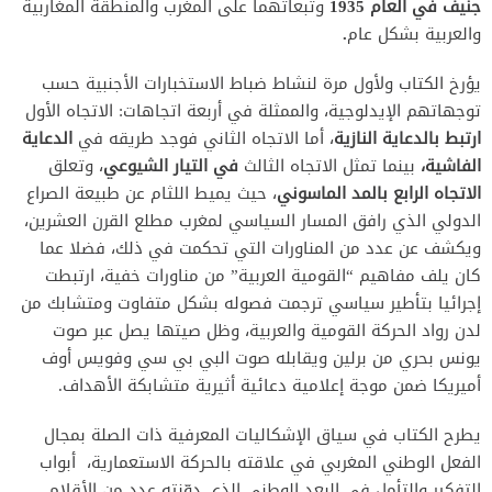
جنيف في العام
1935
وتبعاتهما على المغرب والمنطقة المغاربية
والعربية بشكل عام
.
يؤرخ الكتاب ولأول مرة لنشاط ضباط الاستخبارات الأجنبية حسب
توجهاتهم الإيدلوجية، والممثلة في أربعة اتجاهات: الاتجاه الأول
ارتبط بالدعاية النازية
، أما الاتجاه الثاني فوجد طريقه في
الدعاية
الفاشية،
بينما تمثل الاتجاه الثالث
في التيار الشيوعي
، وتعلق
الاتجاه الرابع بالمد الماسوني
، حيث يميط اللثام عن طبيعة الصراع
الدولي الذي رافق المسار السياسي لمغرب مطلع القرن العشرين،
ويكشف عن عدد من المناورات التي تحكمت في ذلك، فضلا عما
كان يلف مفاهيم “القومية العربية” من مناورات خفية، ارتبطت
إجرائيا بتأطير سياسي ترجمت فصوله بشكل متفاوت ومتشابك من
لدن رواد الحركة القومية والعربية، وظل صيتها يصل عبر صوت
يونس بحري من برلين ويقابله صوت البي بي سي وفويس أوف
أميريكا ضمن موجة إعلامية دعائية أثيرية متشابكة الأهداف.
يطرح الكتاب في سياق الإشكاليات المعرفية ذات الصلة بمجال
الفعل الوطني المغربي في علاقته بالحركة الاستعمارية، أبواب
التفكير والتأمل في البعد الوطني الذي دوّنته عدد من الأقلام