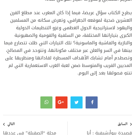
يطرح الكتاب سؤال عريضا، فيما إذا كان المغرب عند مطلع القرن
العشرين ضحية لموقعه الجغرافي، وتعرض سكانه من المسلمين
واليهود لاستراتيجية الدول العظمى وغزو التنظيمات الدولية
الكبرى بتياراتها المختلفة، من السلفية والقومية والصهيونية
والنازية والفاشية والماسونية؟ تلك التيارات التي ظلت تتصارع فيما
بينها في السر والعلن عبر مختلف مكوناتها، وتتوحد في المصالح،
وتصطدم أمام تشابك الأهداف المسطرة لقاداتها ومنظريها على
المديين القريب والمتوسط ضمن لعبة الغرب الاستعمارية التي لم
تنتهِ فصولها بعد إلى اليوم.
تصفّح
المقالات
السابق
التالي
قصيدة بيوأرشيفية : أنا
مجلة “الصقيلة” في عددها