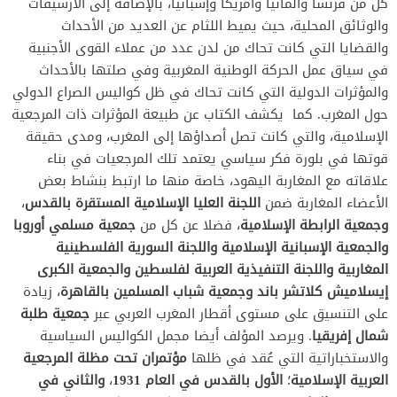
كل من فرنسا وألمانيا وأمريكا وإسبانيا، بالإضافة إلى الأرشيفات
والوثائق المحلية، حيث يميط اللثام عن العديد من الأحداث
والقضايا التي كانت تحاك من لدن عدد من عملاء القوى الأجنبية
في سياق عمل الحركة الوطنية المغربية وفي صلتها بالأحداث
والمؤثرات الدولية التي كانت تحاك في ظل كواليس الصراع الدولي
حول المغرب. كما يكشف الكتاب عن طبيعة المؤثرات ذات المرجعية
الإسلامية، والتي كانت تصل أصداؤها إلى المغرب، ومدى حقيقة
قوتها في بلورة فكر سياسي يعتمد تلك المرجعيات في بناء
علاقاته مع المغاربة اليهود، خاصة منها ما ارتبط بنشاط بعض
الأعضاء المغاربة ضمن
اللجنة العليا الإسلامية المستقرة بالقدس
،
وجمعية الرابطة الإسلامية
، فضلا عن كل من
جمعية مسلمي أوروبا
والجمعية الإسبانية الإسلامية
واللجنة السورية الفلسطينية
المغاربية
واللجنة التنفيذية العربية لفلسطين
والجمعية الكبرى
إيسلاميش كلاتشر باند
وجمعية شباب المسلمين بالقاهرة
، زيادة
على التنسيق على مستوى أقطار المغرب العربي عبر
جمعية طلبة
شمال إفريقيا
. ويرصد المؤلف أيضا مجمل الكواليس السياسية
والاستخباراتية التي عُقد في ظلها
مؤتمران تحت مظلة المرجعية
العربية الإسلامية
؛
الأول بالقدس في العام
1931
،
والثاني في