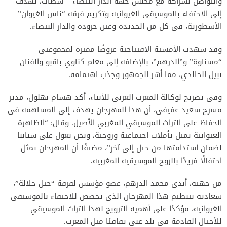
والتواصل بشراكة مع مجلس جهة الدار البيضاء – سطات، يهدف
إلى الاحتفاء بالموسيقى الغيوانية وتكريم فرقة “ناس الغيوان”
الأسطورية، في كل من الجديدة وعين حرودة والدار البيضاء.
وقد شهدت الأمسية الافتتاحية عروضًا مميزة لمجموعتي
“مسناوة” و”الدرهم”، بالإضافة إلى معلم كناوي باقبو والفنان
نبيل الخالدي، مما أسّر الجمهور وجذب اهتمامه.
وفي تصريح لوكالة المغرب العربي للأنباء، أكد هشام بهلول، مدير
مسرح سعيد عفيفي، أن هذا المهرجان يهدف إلى المساهمة في
الحفاظ على التراث الموسيقي المغربي الأصيل. وقال: “الظاهرة
الغيوانية تمثل تأملات اجتماعية وروحية، ونحن نعول على شبابنا
لضمان استدامتها من جيل إلى آخر”، مضيفًا أن المهرجان يمثل
احتفالًا فريدًا بالروح الموسيقية المغربية.
من جهته، أبدى محمد الدرهم، عضو مؤسس لفرقة “جيل جلالة”،
سعادته بتنظيم هذا المهرجان الذي يخصص للاحتفاء بالموسيقى
الغيوانية، مؤكدًا على أهمية الترويج لهذا التراث الموسيقي
للأجيال القادمة في بلد غني ثقافيًا مثل المغرب.