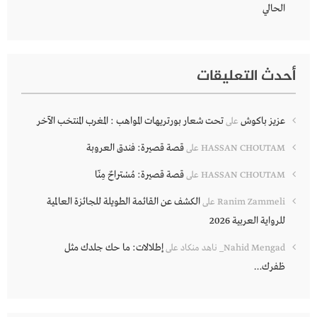
الحالي
أحدث التعليقات
عزيز باكوش
تحت شعار بورتريهات المواهب : المغرب المنتخب الآخر
على
قصة قصيرة: فندق العروبة
HASSAN CHOUTAM
على
قصة قصيرة: مُسْتراحٌ مِنّا
HASSAN CHOUTAM
على
الكشف عن القائمة الطويلة للجائزة العالمية
Ranim Zammeli
على
للرواية العربية 2026
إطلالات: ما حك جلدك مثل
Nahid Mengad_ ناهد منكاد
على
ظفرك…