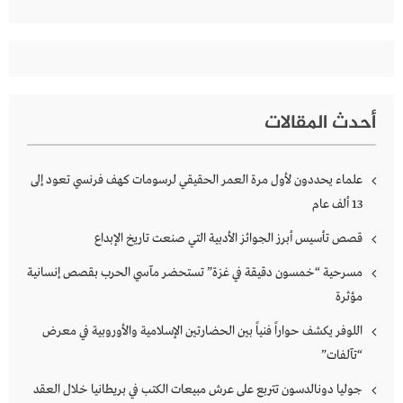
أحدث المقالات
علماء يحددون لأول مرة العمر الحقيقي لرسومات كهف فرنسي تعود إلى
13 ألف عام
قصص تأسيس أبرز الجوائز الأدبية التي صنعت تاريخ الإبداع
مسرحية “خمسون دقيقة في غزة” تستحضر مآسي الحرب بقصص إنسانية
مؤثرة
اللوفر يكشف حواراً فنياً بين الحضارتين الإسلامية والأوروبية في معرض
“تآلفات”
جوليا دونالدسون تتربع على عرش مبيعات الكتب في بريطانيا خلال العقد