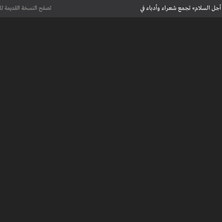
أجل السلام» تجمع شعراء وأدباء في
تصفح النسخة القديمة لل
علماء يحددون لأول مرة العمر الحقيقي لرسومات كهف فرنسي تعود إلى 13 ألف
عت تاريخ الإبداع
 مآسي الحرب بقصص إنسانية مؤثرة
لإسلامية والأوروبية في معرض “تآلفات”
أجل السلام» تجمع شعراء وأدباء في
علماء يحددون لأول مرة العمر الحقيقي لرسومات كهف فرنسي تعود إلى 13 ألف
عت تاريخ الإبداع
 طنجة الأدبية
عريف بأعمالهم الأدبية و الفنية من قصة، شعر، زجل، رواية، دراسة، نقد