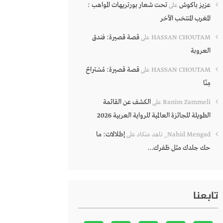
عزيز باكوش
تحت شعار بورتريهات المواهب :
على
المغرب المنتخب الآخر
قصة قصيرة: فندق
HASSAN CHOUTAM
على
العروبة
قصة قصيرة: مُسْتراحٌ
HASSAN CHOUTAM
على
مِنّا
الكشف عن القائمة
Ranim Zammeli
على
الطويلة للجائزة العالمية للرواية العربية 2026
إطلالات: ما
Nahid Mengad_ ناهد منكاد
على
حك جلدك مثل ظفرك…
تابعنا