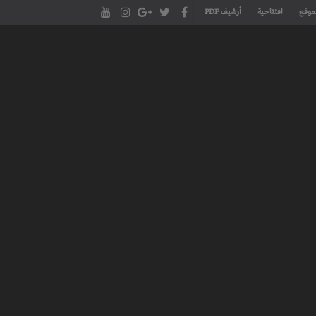
موقع
افتتاحية
أرشيف PDF
مجلة طنجة الأدبية الموقع الأدبي والثقافي الأول داخل العالم العربي، يتم تحديثه على مدار 24 ساعة ويفتح المجال لكل المبدعين في شتى أنحاء
، مسرح، سينما، تشكيل، كاريكاتير، موسيقى، حوارات و إصدارات