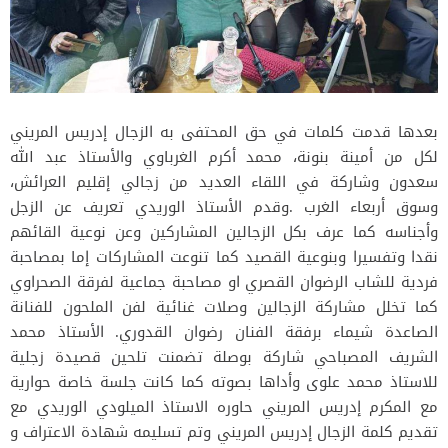
بعدها قدمت كلمات في حق المحتفى به الزجال إدريس المريني
لكل من أمينة بنونة، محمد أكرم الغرباوي والأستاذ عبد الله
سعدون وشاركة في اللقاء العديد من زجالي إقليم العرائش،
وسوق أربعاء الغرب .وقدم الأستاذ الوريدي تعريف عن الزجل
وأجناسه كما عرف بكل الزجالين المشاركين وعن نوعية القائهم
نقدا وتفسيرا وبنوعية القصيد كما تنوعت المشاركات إما بمصاحبة
فردية للشاب الرضوان القصري او مصاحبة جماعية لفرقة الصحراوي
كما تخلل مشاركة الزجالين وصلات غنائية لفن الملحون للفنانة
الصاعدة شيماء برفقة الفنان رضوان القدوري. الأستاذ محمد
الشريف المصباحي شاركة بوصلة تضمنت تلحين قصيدة زجلية
للاستاذ محمد علوى وأداها بصوته كما كانت جلسة خاصة حوارية
مع المكرم إدريس المريني حاوره الاستاذ الميلودي الوريدي مع
تقديم كلمة الزجال إدريس المريني وتم تسليمه شهادة الاعتراف و