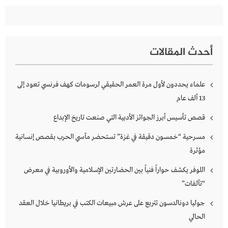
أحدث المقالات
علماء يحددون لأول مرة العمر الحقيقي لرسومات كهف فرنسي تعود إلى
13 ألف عام
قصص تأسيس أبرز الجوائز الأدبية التي صنعت تاريخ الإبداع
مسرحية “خمسون دقيقة في غزة” تستحضر مآسي الحرب بقصص إنسانية
مؤثرة
اللوفر يكشف حواراً فنياً بين الحضارتين الإسلامية والأوروبية في معرض
“تآلفات”
جوليا دونالدسون تتربع على عرش مبيعات الكتب في بريطانيا خلال العقد
الحالي