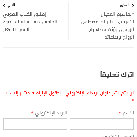
المقالات
السابق
التالي
“تقاسيم المخيال
إطلاق الكتاب الصوتي
الإفريقي” بالرباط مصطفى
الخامس ضمن سلسلة “ضوء
الزوفري يؤثث فضاء باب
القمر” للصغار
الرواح بإبداعاته
اترك تعليقاً
لن يتم نشر عنوان بريدك الإلكتروني.
الحقول الإلزامية مشار إليها بـ
*
الاسم
*
البريد الإلكتروني
*
الموقع الإلكتروني