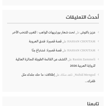
أحدث التعليقات
عزيز باكوش
تحت شعار بورتريهات المواهب : المغرب المنتخب الآخر
على
قصة قصيرة: فندق العروبة
HASSAN CHOUTAM
على
قصة قصيرة: مُسْتراحٌ مِنّا
HASSAN CHOUTAM
على
الكشف عن القائمة الطويلة للجائزة العالمية
Ranim Zammeli
على
للرواية العربية 2026
إطلالات: ما حك جلدك مثل
Nahid Mengad_ ناهد منكاد
على
ظفرك…
تابعنا