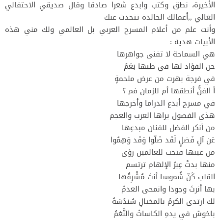
الأخيرة، نطق وكتب وابدع شعرا صادقا وقال صديقي الاحتفالي
الغالي ,,أعمالك الخالدة تتحدث عنك
وأنت علم من أعلام المسرح العربي بل العالمي ولك مني هذه
الأبيات هدية :
هي السماحة لا تفنى جواهرها
حن الفؤاد لها في طيها نِعَمُ
في فرجة بهرت من عرض ملحمةٍ
أ الفنُّ أنطقها أم للزمان فم ؟
في مسرح أبدع الدراما وأخرجها
هذي الفصول يراها العرب والعجم
من أنكر الفضل للفنان مبدعِها
عَن آلِ فَضلٍ لَقَد ضَلّوا وَقَد وَهِمُوا
من عينها فتحت للعالمين رؤى
منها بدتْ عِبرُ الإلهام ترتسم
القلب كَنّ شُموسا أنتَ مُشْرِقُها
بها أنرتَ وجودا وانمحى العدمُ
لك ارتدى الكرمُ بالمخيالِ سُندُسَهُ
باخوسُ في يدهِ الكاساتُ والنَّغمُ