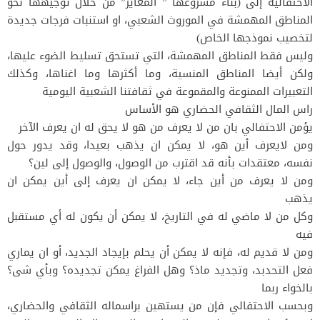
الاحتفالية إلى (بناء مشروعها ” المغاير” من خلال توجيهها نحو
المناطق المهمشة في الموروث الشعبي، او استنبات فرجات جديدة
لتخصيب نموذجها الخاص)
وليس فقط المناطق المهمشة، التي تستحق تسليط الضوء عليها،
ولكن أيضا المناطق المنسية، وما أكثرها وما اغناها، وكذلك
التعبيرات الممنوعة والمقموعة في ثقافتنا الشعبية اليومية
راس المال الثقافي الحضاري هو الأساس
يؤمن الاحتفالي بان من لا يعرف من هو لا يحق له ان يعرف الآخر
ومن لايعرف أين هو، لا يمكن ان يذهب بعيدا، وقد يدور حول
نفسه، معتقدات بأنه قد اقترب من الوصول، والوصول إلى لين؟
ومن لا يعرف من أين جاء، لا يمكن ان يعرف إلى أين يمكن ان
يذهب
وكل من لا ماضي له في التاريخ، لا يمكن أن يكون له أي مستقبل
فيه
ومن لا قديم له، فإنه لا يمكن أن يحلم بإيجاد الجديد، أو ان يماري
فعل التحدبد، وتجديد ماذ؟ وهل الفراغ يمكن تجديده؟ وبأي شى؟
بالخواء ربما
وبحسب الاحتفالي فإن من يستهين براسماله الثقافي والحضاري،