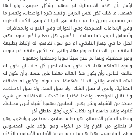
اؤمن بأن هذه الاحتفالية لم تفهم، بشكل حقيقي، ولو انها
فهمت، ما ظلت تكرر نفس الدرس، وتعيد شرح الواضحات، وتفسر ما
تم تفسيره، وتبين ما تم تبيانه في البيانات وفي الكتب النظرية
وفي الإبداعات المسرحية وفي الحوارات وفي الندوات والمحاضرات
وأتساءل اليوم، كما تساءلت بالأمس، هل يتعلق الأمر بسوء فهم،
لخلل ما في جهاز التلاقي، ام هو سوء تفاهم، له ارتباط بطبيعة
العلاقة بين الاحتفالية وقراءها، والتي قد تكون علاقة غير سوية
وغير منطقية، وبها لم تنتج شيئا سويا ومنطقيا ومعقولا
وسوء التفاهم هذا، قد يكون معناه اصرار كل جانب ان يكون له
عالمه الخاص، وأن يكون هذا العالم مغلقا على نفسه، وأن تكون له
لغته الخاصة، والتي قد لا يفهمها احد سواه، وتكون له حقيقته
النهائية، والتي لا تقبل الشك، ولا تقبل النقد، ولا تقبل الاختلاف،
ولا تقبل المراجعة، ولهذا فكثيرا ما تحدثت الاحتفالية عن شيء
محدد من الأشياء، ولكن بعض المتلقين فهموا أشياء أخرى مختلفة.
َغايرة، ولقد جاءهم الرد بلغات أخرى، َوفق منطق أخر
ونظام التفكير الاحتفالي هو نظام عقلاني، منطقي وواقعي، وهو
لا ينطلق من الفراغ ولا من الخواء، وهو يؤكد على المحسوس
وعلى الملموس، وهذا هو ما يفسر وجود الأقانيم الأساسية الثلاثة