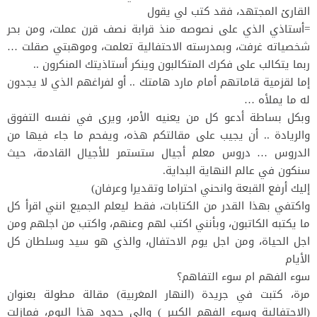
القارئ المجتهد، فقد كتب لي يقول
=أستاذي الذي على نصوصه منذ قرابة نصف قرن عملت، ومن بحر
شخصياته غرفت، وبمدرسته الاحتفالية تعلمت، وموهبتي صقلت …
ربما يتكالب على فكرك المتكالبون وينكر أستاذيتك المنكرون ..
إما لقزمية قاماتهم أمام مارد هامتك .. أو لفراغهم الذي لا يجدون
له ما يملأه …
وبكل بساطة أدعو كل من يعنيه الأمر، ويرى في نفسه التفوق
والريادة .. أن يجيب على مقالتكم هذه، ويفحم ما جاء فيها من
الدروس … دروس معلم أجيال ستستمر للأجيال القادمة، حيث
سنكون في عالم النهاية البداية.
إليك أرفع القبعة وانحني احتراما وتقديرا وعرفان)
واكتفي بهذا القدر من الكتابات، فقط ليعلم الجميع انني اقرأ كل
ما يكتبه الكاتبون، وبأنني اكتب لهم وعنهم، واكتب من اجلهم ومن
اجل الحياة، ومن اجل يوم الاحتفال، والذي هو سيد وسلطان كل
الأيام
سوء الفهم ام سوء التفاهم؟
مرة، كتبت في جريدة (النهار المغربية) مقالة مطولة بعنوان
(الاحتفالية وسوء الفهم الكبير ) والى حدود هذا اليوم، فمازلت