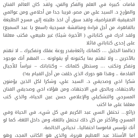
قامات كبيرة في العلم والفكر والفن، ولقد كان العالم الفنان
والمؤرخ د. السيد علي من مصر، قريبا جدا من أحلامي ومن عوالمي
الحقيقية الافتراضية، ولقد سبق أن اخذ طلبته إلى مسرح الطليعة
بالقاهرة، من أجل قراءة ومناقشة مسرحية (اسمع يا عبد السميع)
ولقد ادرك في كتاباتي ( الأخيرة شيئا) غير طبيعي، فكتب معلقا
على إحدى كتاباتي قائلا
(عالمنا الجليل … كلماتك رائعةبقدر روعة عقلك وتفكيرك .. لا تهتم
بالآخرين .. ولا تهتم بما يكتبونه أو يقولونه … المهم أنك موجود
وتفكر وتكتب … وستظل كلماتك – وكتاباتك – نبراساً للأجيال
القادمة .. وهذا هو دورك الذي خلقت من أجل القيام به!)
شكرا اخي وصديقي د. السيد علي، وشكرا لكل الذين يؤمنون
بالاجتهاد، وبالحق في الاجتهاد، ومن هؤلاء اخي وصديقي الفنان
المسرحي والتشكيلي والإعلامي حسن عين الحياة، والذي كتب
معلقا على ما اكتب
(رائع… تحتفل السي عبد الكريم في كل شيء. في الحياة وفي
المسرح، والأكثر من كل ذلك تحتفل باللغة، ومن داخل اللغة، كما لو
أنك تؤسس قاموسا احتفاليا.. تحياتي الخالصة.
اما الأستاذ عبد العظيم هريرة، والذي هو الكاتب المجد، وهو