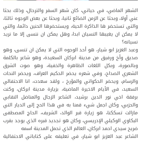
الشهر الماضي، في حياتي، كان شهر السفر والترحال، وذلك بحثا
عني أولا، وبحثا عن الزمن الضائع ثانيا، وبحثا عن بعض الوجوه ثالثا،
والتي تستحضر ها الذاكرة الحية، ويستحضرها الحنين دائما، والتي
لا يمكن ان يغيبها النسيان ابدا، وهل يمكن ان ننسى إلا ما نريد
نسيانه؟
وعبد العزيز ابو شيار، هو أحد الوجوه التي لا يمكن ان تنسى، وهو
صديق وأخ ورفيق من مدينة ابركان السعيدة، وهو شاعر بالكلمة
وبالصورة، وبكل اللغات الظاهرة والخفية، وهو صوت الشرق
الشعري الصداح، وفي شعره يحضر الحكيم العراف، ويحضر النحات
والرسام، ويحضر الحكواتي والمؤرخ ، ولقد سعدت، انا الاحتفالي
السعيد، في الأيام الاخيرة الماضية، بزيارة مدينة ابركان، وكنت
برفقة اخي نور الدين برشيد، الشاعر الزجال والمناضل النقابي
والحزبي، وكان اجمل شيء قمنا به في هذا الحج إلى الديار التي
مازالت تسككنا، هو زيارة قبر الوالد، الشريف، الحاج المصطفى
البكاوي الوكيلي الإدريسي، وكان هو تجديد قبره الذي يوجد بقرب
ضريح سيدي احمد ابركان، العالم الذي تحمل المدينة اسمه
الشاعر عبد العزيز ابو شيار، في تعليقه على كتاباتي الاحتفالية