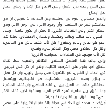
ينقل المعلومات، والذي لا ينضبط لنظام التفكير العام، والقائم
على النقل وحده بدل العقل، وعلى الاتباع بدل الإبداع، وعلى الاتباع
بدل الإبداع
والذين يتحدثون اليوم عن السلفية وعن الحداثة، لا يعرفون ان في
حداثتهم كثير من السلفية، وأن وجود الآخر ، في الزمن الآخر، وفي
المكان الآخر، وفي الثقافات الأخرى، لا يمكن ان يكون كافيا – وحده
– ليكون ذلك صالحا وعالما وحكيما، ويتساءل الاحتفالي، بماذا هذا
الآخر هو صالح وعالم وعبقري؟ هل لأنه فقط عاش في الماضي؟
وهل كل الماضي جميل وكل الحاضر سيء وقبيح؟
هل لأنه موجود في الفضاءات الجغرافية الأخرى؟
وإلى جانب هذا المنطق السلفي، الظاهر والخفية معا، هناك
منطق آخر، يقوم على الفرضية التالية، وهي ان كل فعل تجريبي،
في الآداب او الفنون، هو بالضرورة فعل جميل ونبيل، وأن كل فعل،
لا يلتزم بهذه التجريبية الشكلانية، هو تقليدانية، ويتساءل
الاحتفالي دائما، ما الفرق بين ان تقلد الماضي وان تقلد الحاضر ؟
وما الفرق بين سلفية تمجد الآخر الميت وسلفية اخرب تقلد الآخر
الحي؟ وما الفرق بين تقليدية تقليدية؟
َويؤكد د. محمد ابو العلا في مجلة (الكلمة) الإلكترونية على سعي