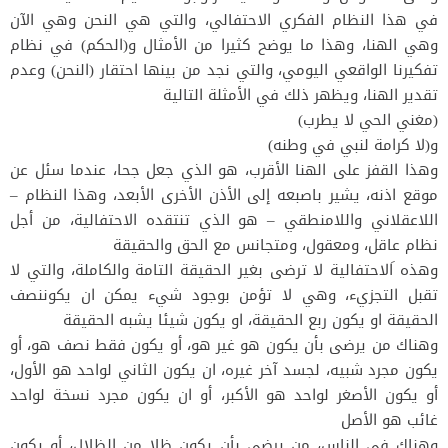
في هذا النظام الفكري الاحتفالي، والتي هي النحن وهي الآن
وهي الهنا، وهذا ما يوضح كثيرا من الأمثال و(الحكم) في نظام
تفكيرنا الواقعي اليومي، والتي نجد من بينها احتقار (النحن) وعدم
تقدير الهنا، ويظهر ذلك في الأمثلة التالية
(مغني الحي لا يطرب)
و(لا كرامة لنبي في وطنه)
وهذا القفز على الهنا الأقرب، هو الذي جعل جحا، عندما سئل عن
موقع اذنه، يشير باصبعه إلى الأذن الأخرى الأبعد، وهذا النظام –
اللاعقلاني واللامنطقي – هو الذي تنتقده الاحتفالية، من أجل
نظام عاقل، ومعقول، ومتجانس مع الحق والحقيقة
وهذه َالاحتفالية لا ترضى بغير الحقيقة التامة والكاملة، والتي لا
تقبل التجزيء، وهي لا تؤمن بوجود شيء يمكن ان يكوننصف
الحقيقة او يكون ربع الحقيقة، او يكون شيئا يشبه الحقيقة
وهناك من يرضى بأن يكون هو غير هو، أو يكون فقط نصف هو، أو
يكون مجرد شبيه، لجسد آخر غيره، ان يكون الثاني لواحد هو الأول،
أو يكون الأصغر لواحد هو الأكبر، أو ان يكون مجرد نسخة لواحد
غائب هو الأصل
وهناك في الناس، من يرضى بأن يكون ظلا من الظلال، أو يكون