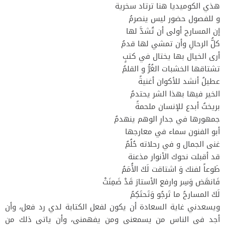
هذي الكوميديا هنا ترتاد سخرية
و للفصول حضور ليس ينصرمُ
إن المسارح أولى أن تُشدَّ لها
كلُّ الرحالِ وأن تمشي لها قدمُ
أرى الخيال بها يختال في كتبٍ
تشتاقها الخشبات الغُرُّ و القلمُ
عطيلُ أنشد للأكوان أغنيةً
الخير فيها بهذا الشر يحتدمُ
بريختُ أبدع للإنسان ملحمةً
جمهورها في جدارِ الوهم ينهدمُ
أبو الفنون سماء في معارجها
غنى الجمال و في رحلاته حُلُمُ
قد أقبلت نحوك الأنوار مذعنة
طَوعاً لفنك وَ اشتاقت لَكَ الأُمَمُ
فَانهَض وَسِر وارفع الأستارَ قَدْ ضَمِنَتْ
لَكَ المسارحُ ما تَرجُو وَتَحتَكِمُ
ويسعدني غاية السعادة أن يكون لفعل الكتابة لدي رد فعل، وأن
أجد في الناس من يسمعني ومن يفهمني، وأن ياتي ذلك من