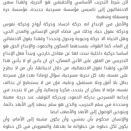
لأن شرط التجريب الأساسي والحقيقي هو الحرية، ولهذا سعى
الاحتفاليون إلى تاسيس مؤسسة مسرحية جديدة، مؤسسة حرة
ومسقلة وشعبية
والأصل في الإبداع انه حركة اجساد وحركة أرواح وحركة نفوس
وحركة عقول حية، وذلك في فضاء الزمن الإنساني والمدن الحي،
وهل الحياة الا حركة وحيوية وتحول وتجدد؟ ولهذا يقول الاحتفالي
إن الماء، كما الهواء، يفسدهما السكون والجمود، والإبداع الحق هو
اساسا حركية داخلية تبحث لها عن معادل خارجي، ويبدأ فعل الإبداع
التجريبي من القلق على الآتي الممكن، اي ان ياتي او لا يأتي هذا
الآتي، ولهذا تقول الاحتفالية، من خلال ادبياتها، بأن من لا يطرح
على نفسه، بعد كل تجربة مسرحية، سؤال (وماذا بعد) فإن مسرحه
يظل بلا أفق وبلا مستقبل، وعليه، فإن من لا يستطيع ان يخالف
نفسه، فإنه لا يمكن ان يتجدد، فكريا وجماليا، وأن من لا يتجدد في
إبداعه المسرحي يدركه الجمود، ويدركه التوقف عند درجة معينة
ومحددة في سلم التجريب، والذي هو سلم يصعد إلى الأبعد دائما،
ويتوخى الوصول إلى الأبعد والأصعب ايضا
والإنسان محكوم بأن يمشي، وأن يكون مشيه إلى الأمام، وأن
يكون لكل خطوة من خطواته ما بعدها، والمفروض في كل خطوة