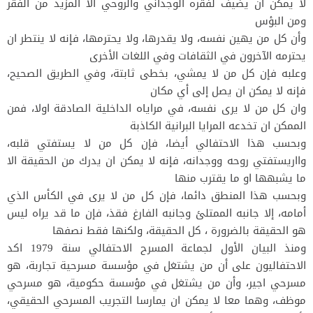
لا يمكن ان يضيف لفقره الوجداني والروحي الا المزيد من الفقر
ومن البؤس
وأن كل من يهين نفسه، ولا يقدرها، ولا يحترمها، فإنه لا ينتطر ان
يحترمه الآخرون في الثقافات وفي اللغات الأخرى
وعلبه فإن كل من لا يمشي، بخطى ثابتة، وفي الطريق الصحيح،
فإنه لا يمكن ان يصل إلى أي مكان
وان كل من لا يرى نفسه، في مراياه الداخلية الصادقة اولا، فمن
الممكن ان تخدعه المرايا البرانية الكاذبة
وبحسب هذا الاحتفالي أيضا، فإن كل من لا يستفتي قلبه،
وااريستفتي روحه ووجدانه، فإنه لا يمكن ان يدرك من الحقيقة الا
ما يشبهها او ما يقترب منها
وبحسب هذا المنطق دائما، فإن كل من لا يرى في الكأس الذي
أمامه، إلا جانبه الممتلئ وجانبه الفارغ فقذ، فإن ما قد يراه ليس
هو الحقيقة بالضرورة ، كل الحقيقة، ولكنها فقط نصفها
ومنذ البيان الأول لجماعة المسرح الاحتفالي سنة 1979 اكد
الاحتفاليون على أن من يشتغل في مؤسسة مسرحية تجاربة، هو
مسرحي اجير، وأن من يشتغل في مؤسسة حكومية، هو مسرحي
موظف، وهما معا لا يمكن ان يمارسا التجريب المسرحي الحقيقي،