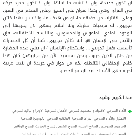
ان تكون جديدة، وان لا تشبه ما قبلها، وان لا تكون مجرد حركة
في الفراغ، وهي بهذا عنوان على السير، وعلى التقدم في السير،
وعلى الاقتراب من حقيقة ما، او من هدف ما، والانسان بهذا كائن
تجريبي، له فرضيات نظرية، وله احلام يسعى لان يخرجها إلى
الوجود المادي الملموس والمحسوس، وبالنسبة للاحتفالية، فإن
(الأصل في الإنسان هو أنه كائن تجريبي، كما أن كل الحضارات
تأسست بفعل تجريبي… واستطاع (الإنسان ) ان يبني هذه الحضارة
من خلال الذين جربوا، ونحن نستفيد الآن من تجاربهم) كان هذا
كلام الإحتفالي التقطته لكم من حوار في جريدة ان بندت عربية
أجراه معي الأستاذ عبد الرحيم الخصار.
عبد الكريم برشيد
الأداء المسرحي
الأضواء والتصميم المسرحي
الأعمال المسرحية
الأوبرا والباليه المسرحي
التمثيل والأداء المسرحي
الدراما المسرحية
الفلكلور المسرحي
الكوميديا المسرحية
المخرجون المسرحيون
المسارح العالمية
المسرح الشعبي المسرح الحديث
المسرح الوثائقي
المسرحيات الموسيقية
تاريخ المسرح
تقنيات العرض المسرحي
فن المسرح الممثلون