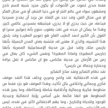
فقط صدى لصوت من الأصوات، أو يكون مجرد شبيه لاسم ناجح
ومشهور، سواء في عالم النثر او في دنيا الشعر، أو في مجال الفكر
او في مجال الفن، وقد تجد من النقاد من يريد أن يمدح مسرحيا
فيذمه، من حيث يدري او لا يدري، فيشبهه بمسرحي عالمي كبير،
وهذا ما يمكن ان نجده في نعت يعقوب صنوع بأنه (موليبر مصر) او
القول بأن الكبير احمد الطيب العلج هو (مويير المغرب) وقد يلحق
هذا التشبيه، والذي لا معنى له، فتشبه بعض المدن الجميلة بأنها
باريس مثلا، ولقد قيل عن مدينة الإسماعيلية المصرية بأنها
(باريس الصغيرة) ولماذا الصغيرة؟ ونفس الشيء كان يقال في
زمن من الأزمان عن مدينة مكناس، مع ان مكناس لا تقل عرا4ة
وحضارة وجمالا عن باريس؟
نقد نظام التفكير ونقد مناخ التفكير
في هذه الاحتفالية نقد واضح وصريح، وخلف هذا النقد موقف
فكري وجمالي واخلاقي بكل تأكيد، وهذا الموقف هو جزء فقط من
منظومة فكرية وجمالية وأخلاقية شاملة وَمتكاملة، وما يميز هذه
المنظومة هو انها قائمة على أساس رؤية احتفالية وعيدية
للوجود وللحياة وللتاريخ ، وما يهم الاحتفالي اكثر، في نقده، ليس
هو الأشخاص، وليس هو بعض الهيئات التي تستحق النقد، ولكنه