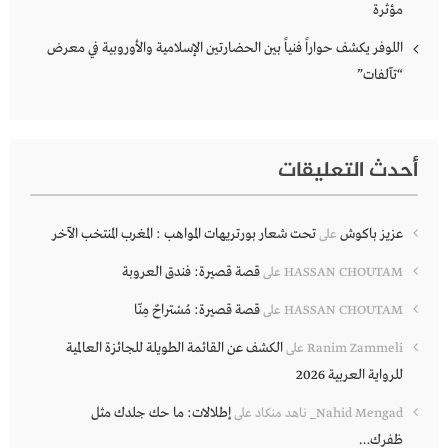
مؤثرة
اللوفر يكشف حواراً فنياً بين الحضارتين الإسلامية والأوروبية في معرض
“تآلفات”
أحدث التعليقات
عزيز باكوش
تحت شعار بورتريهات المواهب : المغرب المنتخب الآخر
على
قصة قصيرة: فندق العروبة
HASSAN CHOUTAM
على
قصة قصيرة: مُسْتراحٌ مِنّا
HASSAN CHOUTAM
على
الكشف عن القائمة الطويلة للجائزة العالمية
Ranim Zammeli
على
للرواية العربية 2026
إطلالات: ما حك جلدك مثل
Nahid Mengad_ ناهد منكاد
على
ظفرك…