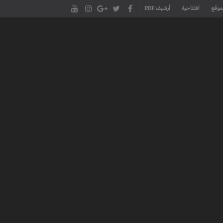
موقع
افتتاحية
أرشيف PDF
مجلة طنجة الأدبية الموقع الأدبي والثقافي الأول داخل العالم العربي، يتم تحديثه على مدار 24 ساعة ويفتح المجال لكل المبدعين في شتى أنحاء
، مسرح، سينما، تشكيل، كاريكاتير، موسيقى، حوارات و إصدارات