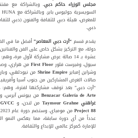
مجلس الوزراء حاكم دبي.
وبالشراكة مع مقتنيا
ال
للمعرض، هيئة دبي للثقافة والفنون (دبي للثقا
دبي.
يقدم قسم
“آرت دبي المعاصر”
دولة، مع التركيز بشكل خاص على الفن والفنانين
عشرة بـ 14 صالة عرض مشاركة لأول مرة، وهم: آرت كونسيبت
سيول، وفيرست فلور
First Floor
من هراري، وصا
وشراين إمباير
Shrine Empire
من نيودلهي، وبارب
“آرت دبي” بعد توقف مشاركتها لفترة، وهم:
د
Benzacar Galería de Arte
من بيونس آيرس، و 
غراهني
Taymour Grahne
من لندن، و
GVCC
م
Project 88
عدداً من أي دورة سابقة، مما يعكس النمو الم
للإمارة كمركز عالمي للإبداع والثقافة.