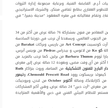
ت أ.ر.م. القابضة الفنية. وبرعاية مجموعة إدارة الثروات
سويسرية جوليوس باير. وبالشراكة مع HUNA للتطوير العقاري بطابع ثقافي مبتكر،. والشريك الاستراتيجي
فة). وتقام فعالياته في مقره المعهود “مدينة جميرا.” في
أفضل ما في الفن المعاصر من فنون بمشاركة 76 صالة عرض من أكثر من 34
 من الجنوب العالمي. ويسعدنا أن نرحب في دورتنا السادسة
Art Concept
من باريس، وبركات
Barakat
من
لة
كو
Ko
من لاغوس، و بيدراس
Piedras
من بوينس آيرس،
ارا ثووم
Barbara Thumm
من برلين. كما نرحب بالمزيد من
صالات العرض المشاركين من جنوب آسيا وأفريقيا أكثر من أي وقت مضى، وبعودة 12 صالة عرض إلى معرض
ار البارح
للفنون التشكيلية
من المنامة، وروث بنزاكار
Ruth
كيمولد بريسكوت روود
Chemould Prescott Road
، و
تيمور
ن كازابلانكا، وصالة
أكتوبر
October
من لندن، وبروجيكت
من مومباي. وستضم دورة عام 2023 من معرض “آرت دبي” 24 صالة عرض، وهي أكبر المشاركات
ستمر للنظام البيئي الفني في دبي والأهمية المتزايدة