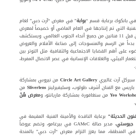
في بانكوك برعاية قسم “
بوابة
” في معرض “آرت دبي” لعام
 الفنية التي تم إنتاجها في العام الماضي أو خصيصاً لمعرض
“آرت دبي”، وتتألف من عروض تقديمية فردية من قبل 11 فنانين من جميع أنحاء الجنوب العالمي. ويستكشف
دءاً من الرسم والمنسوجات إلى صناعة الأفلام والعروض
وء على أهم القضايا الاجتماعية والثقافية مثل التوتر بين
تعمار البيئى، والعلاقات الإنسانية في عصر الاتصال المفرط،
 سيركل آرت غاليري
Circle Art Gallery
من نيروبي بمشاركة
اريس مع الفنان أشرف طولوب، وسليفيرلينز
Sliverlens
من
Yeo Worksh
من سنغافورة بمشاركة ماريانتو، و
معرض هُنّ
نون الحديثة”
برعاية الناقدة والأمينة الفنية المقيمة في
و جيوستي
، مدير صالة GAMeC في بيرغامو، وتضم عروضاً
ي المنطقة، مما يعزز التزام معرض “آرت دبي” بالمنحة