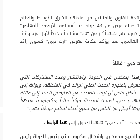
ئدة للفنون والفنانين من منطقة الشرق الأوسط والعالم
المعاصر”
. ستضم دورة عام 2023 أكثر من “30” مشاركاً جديداً لأول مرة وأكثر
وب العالمي، مما يؤكد مكانة معرض “آرت دبي” كسوق رائد
 دبي” قائلاً:
ذا ينعكس في الجودة والانتشار وعدد المشاركات التي
 مما يؤكد أهمية المعرض باعتباره الحدث الفني الرائد في المنطقة، وبوابة إلى
بشكل خاص أن نرحب بالعديد من العارضين الجدد إلى عائلة
 دبي، أصبحت المدينة مركزاً مالياً وتكنولوجياً مزدهراً
ها أجيال من الناس من جميع أنحاء العالم موطناً لهم.”
بي” 2023 الدخول إلى
هذا الرابط
.
الشيخ محمد بن راشد آل مكتوم، نائب رئيس الدولة رئيس