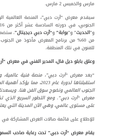
مارس والخميس 2 مارس.
سيقدم معرض “آرت دبي”، المنصة العالمية الرا
الجنوبي، في دورته السادسة عشر أكثر من 116 صالة عرض من 43 دولة عبر أقسامه الأربعة: “
و”
الحديث
” و”
بوابة”
و
“آرت دبي ديجيتال”
من 60% من برنامج المعرض مأخوذ من الجن
للفنون في تلك المنطقة.
وعلق بابلو ديل فال، المدير الفني في معرض “آرت
“يعد
معرض “آرت دبي”، منصة فنية عالمية، وه
استقبلناها لدورة عام 2023،
الجنوب العالمي ونضوج سوق الفن هنا. ويسعدنا 
معرض “آرت دبي”. ومع التطور السريع الذي تشهده
على مستوى عالمي، وهي الآن المدينة التي يعتبر
للإطلاع على قائمة صالات العرض المشاركة في معرض “آرت د
يقام معرض “آرت دبي” تحت رعاية صاحب السمو 