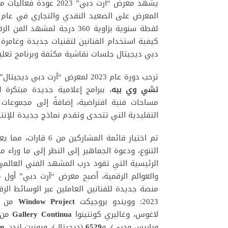
يشهد معرض “آرت دبي” 2023 عودة فعاليات معرض
لقطة سنوية بزاوية 360 درجة ل
كيفية استخدام الفنانين لتقنيات جديدة وغامرة
دبي ديجيتال جلسات نقاشية مكثفة وبرنامج تعل
ترحب دورة عام 2023 لمعرض “آرت دبي ديجيتال”، برعاية المعلمة وكاتبة الفنون المقيمة في سنغافورة
تشي وي بيه
، ببرامج إعلامية جديدة مبتكرة 
مساحات فنية افتراضية، إضافةً إلى مجموعات ا
التقليدية التي تتحدى وتقدم نماذج جديدة للإنت
تم اختيار قائمة الم
التنوع، ودعوة الجماهير إلى النظر إلى ما وراء م
الرئيسية التي تقود درب المشهد الفني العالمي
والعوالم الرقمية، أصبح معرض “آرت دبي” أول م
منصة جديدة للفنانين العاملين عبر الوسائط الر
2023: وويندو بروجيكت
Window Project
من تب
لاغوس، وغاليري كونتينوا
Gallery Continua
من س
وباريس ودبي)، و
6529
(ديجيتال)، ويونيت لندن
on