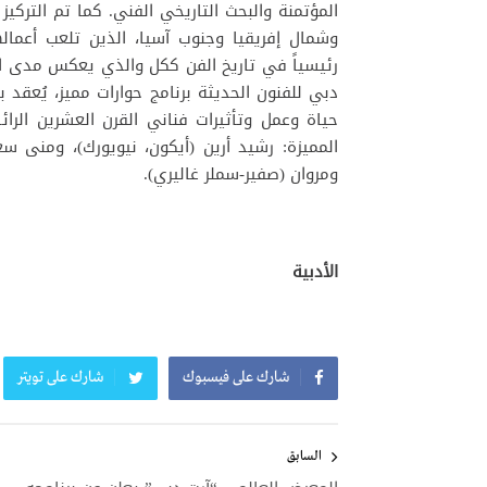
المؤتمنة والبحث التاريخي الفني. كما تم التركي
وشمال إفريقيا وجنوب آسيا، الذين تلعب أعمالهم،
رئيسياً في تاريخ الفن ككل والذي يعكس مدى ال
دبي للفنون الحديثة برنامج حوارات مميز، يُعقد 
حياة وعمل وتأثيرات فناني القرن العشرين الر
المميزة: رشيد أرين (أيكون، نيويورك)، ومنى س
ومروان (صفير-سملر غاليري).
الأدبية
شارك على فيسبوك
شارك على تويتر
تصفّح
المقالات
السابق