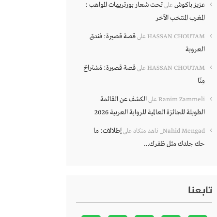
عزيز باكوش
تحت شعار بورتريهات المواهب :
على
المغرب المنتخب الآخر
قصة قصيرة: فندق
HASSAN CHOUTAM
على
العروبة
قصة قصيرة: مُسْتراحٌ
HASSAN CHOUTAM
على
مِنّا
الكشف عن القائمة
Ranim Zammeli
على
الطويلة للجائزة العالمية للرواية العربية 2026
إطلالات: ما
Nahid Mengad_ ناهد منكاد
على
حك جلدك مثل ظفرك…
تابعنا