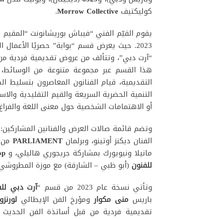
كوليكتيف
Morrow Collective
.
يقوم القيّم الفني “فيباش بوريشانونت “المقيم 
2023. حيث يعرض قسم “بوابة” حصريًا الأعمال
هذا القسم عبر مجموعة متنوعة من الوسائط، ب
التقديمية، قيام الفنانون المعاصرون بتسليط الض
التنمية الحضرية السريعة والقيم التقليدية والاس
أو الاهتمامات الشخصية حول معنى اللغة والفراغ.
وتضم قائمة صالات العرض والفنانين المشاركين:
الفنان ديكنز أوتينو، وبرلمان
PARLIAMENT
من ب
مانيلا ونيويورك بمشاركة جريجوري هاليلي، و
op
للفنون
(أبو ظبي – الشارقة) مع موزة المطروشي.
وتأتي نسخة عام 2023 من قسم “
آرت دبي للف
باريس
منى مكوار
ومؤرخ الفن الإيطالي
لورنز
تقديمية فردية من قبل أساتذة الفن الحديث ف