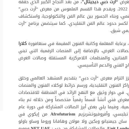
“آرت دبي ديجيتال”
، من بعد النجاح الكبير الذي حققه
المعرض على الصعيد النقدي والتجاري في عام 2022. ويقدم هذا القسم الملموس من معرض “آرت دبي”
مشهد الفن الرقمي، وبناء الجسور بين عالم الفن والتكنولوجيا، واستكشاف
 لكسر حدود عالم الفن التقليدي. كما سيتضمن برنامج “آرت
يمي شيق.
كلارا
لصالات العرض، بالإضافة إلى المنصات الرقمية التي تبني
لفنانين، والمنظمات اللامركزية المستقلة وصالات العرض
اج الفني والدعم التأسيسي.
شاركين من 6 قارات، مما يعزز التزام معرض “آرت دبي” بتقديم المشهد العالمي وخلق
راكز الفنون التقليدية، ورسم خرائط لوكلاء الفنون والمنصات
. في حوار وثيق مع النهج الرائد في المنطقة للاقتصادات
عرض فني أنشأ قسماً رقمياً متخصصاً ومن خلاله تم بناء
قمية. وفيما يلي بعض أبرز الصالات المشاركة في دورة عام
ليسي، وأفروفيوتشريزيم
Afrofuturism
من إيكوي في
ان جيمنيانو وبكين ولا مولان وهافانا وروما وساو باولو
Unit Lond
، والصالات المشاركة من دبي:
UAE
NFT
ومورو