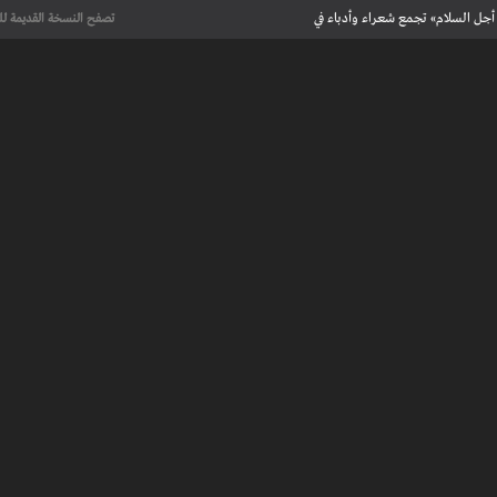
أجل السلام» تجمع شعراء وأدباء في
تصفح النسخة القديمة لل
علماء يحددون لأول مرة العمر الحقيقي لرسومات كهف فرنسي تعود إلى 13 ألف
عت تاريخ الإبداع
 مآسي الحرب بقصص إنسانية مؤثرة
لإسلامية والأوروبية في معرض “تآلفات”
أجل السلام» تجمع شعراء وأدباء في
علماء يحددون لأول مرة العمر الحقيقي لرسومات كهف فرنسي تعود إلى 13 ألف
عت تاريخ الإبداع
 طنجة الأدبية
عريف بأعمالهم الأدبية و الفنية من قصة، شعر، زجل، رواية، دراسة، نقد