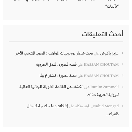
“تآلفات”
أحدث التعليقات
عزيز باكوش
تحت شعار بورتريهات المواهب : المغرب المنتخب الآخر
على
قصة قصيرة: فندق العروبة
HASSAN CHOUTAM
على
قصة قصيرة: مُسْتراحٌ مِنّا
HASSAN CHOUTAM
على
الكشف عن القائمة الطويلة للجائزة العالمية
Ranim Zammeli
على
للرواية العربية 2026
إطلالات: ما حك جلدك مثل
Nahid Mengad_ ناهد منكاد
على
ظفرك…