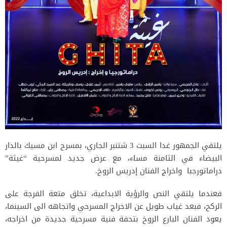
يلتقي الجمهور غدا السبت 3 شتنبر الجاري، بمسرح ابن مسيك بالدار
البيضاء في الثامنة مساء، مع عرض جديد لمسرحية “غيثة”
دراماتورجبا واخراج الفنان إدريس الروخ.
فعندما يلتقي النص والرؤية الابداعية، تخلق متعة الفرجة على
الركح، فبعد غياب طويل عن الاخراج المسرحي واتجاهه الى السينما،
يعود الفنان البارع الروخ بتحفة فنية مسرحية جديدة من اخراجه،