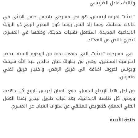
وتاليف عادل الضريسي.
“غيثة” لفرقة ارتميس، هو نص مسرحي يلامس جنس الانثى في
حالات مختلفة، ومما زاد النص رونقا كون المخرج الروخ ذو الرؤية
الابداعية الجديدة، استعمل تقنيات حديثة، وظفها في المسرح،
ليخرج بالنص عن المعتاد.
في مسرحية “غيثة”، التي جمعت نخبة من الوجوه الفنية، تحضر
احترافية الممثلين، وهي من بطولة حنان خالدي عبد الله شيشة
ويونس لخروف اضافة الى فريق الرقص، واختيار فريق تقني
متمرس.
من اجل هذا الإبداع الجميل، جمع الفنان ادريس الروخ كل جهده،
ووظق كل ظاقته الابداعية، بعد غياب طويل ليخرج بهذا العمل
الفني الممتع، كتعويض للمتلقي عن سنوات الغياب عن المسرح.
طنجة الأدبية