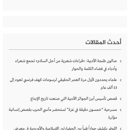
أحدث المقالات
صالون طنجة الأدبية: «قراءات شعرية من أجل السلام» تجمع شعراء
وأدباء في فضاء الكلمة والحوار
علماء يحددون لأول مرة العمر الحقيقي لرسومات كهف فرنسي تعود إلى
13 ألف عام
قصص تأسيس أبرز الجوائز الأدبية التي صنعت تاريخ الإبداع
مسرحية “خمسون دقيقة في غزة” تستحضر مآسي الحرب بقصص إنسانية
مؤثرة
اللوفر يكشف حواراً فنياً بين الحضارتين الإسلامية والأوروبية في معرض