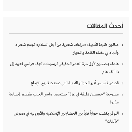
أحدث المقالات
صالون طنجة الأدبية: «قراءات شعرية من أجل السلام» تجمع شعراء
وأدباء في فضاء الكلمة والحوار
علماء يحددون لأول مرة العمر الحقيقي لرسومات كهف فرنسي تعود إلى
13 ألف عام
قصص تأسيس أبرز الجوائز الأدبية التي صنعت تاريخ الإبداع
مسرحية “خمسون دقيقة في غزة” تستحضر مآسي الحرب بقصص إنسانية
مؤثرة
اللوفر يكشف حواراً فنياً بين الحضارتين الإسلامية والأوروبية في معرض
“تآلفات”