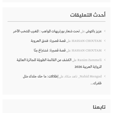
أحدث التعليقات
عزيز باكوش
تحت شعار بورتريهات المواهب : المغرب المنتخب الآخر
على
قصة قصيرة: فندق العروبة
HASSAN CHOUTAM
على
قصة قصيرة: مُسْتراحٌ مِنّا
HASSAN CHOUTAM
على
الكشف عن القائمة الطويلة للجائزة العالمية
Ranim Zammeli
على
للرواية العربية 2026
إطلالات: ما حك جلدك مثل
Nahid Mengad_ ناهد منكاد
على
ظفرك…
تابعنا