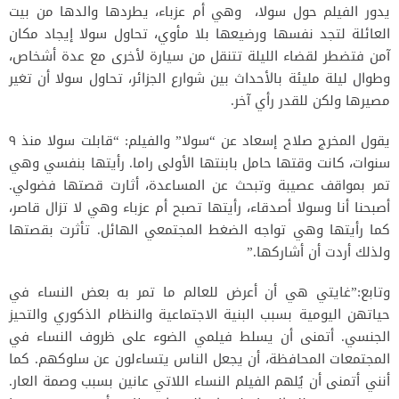
يدور الفيلم حول سولا، وهي أم عزباء، يطردها والدها من بيت
العائلة لتجد نفسها ورضيعها بلا مأوي، تحاول سولا إيجاد مكان
آمن فتضطر لقضاء الليلة تتنقل من سيارة لأخرى مع عدة أشخاص،
وطوال ليلة مليئة بالأحداث بين شوارع الجزائر، تحاول سولا أن تغير
مصيرها ولكن للقدر رأي آخر.
يقول المخرج صلاح إسعاد عن “سولا” والفيلم: “قابلت سولا منذ ٩
سنوات، كانت وقتها حامل بابنتها الأولى راما. رأيتها بنفسي وهي
تمر بمواقف عصيبة وتبحث عن المساعدة، أثارت قصتها فضولي.
أصبحنا أنا وسولا أصدقاء، رأيتها تصبح أم عزباء وهي لا تزال قاصر،
كما رأيتها وهي تواجه الضغط المجتمعي الهائل. تأثرت بقصتها
ولذلك أردت أن أشاركها.”
وتابع:”غايتي هي أن أعرض للعالم ما تمر به بعض النساء في
حياتهن اليومية بسبب البنية الاجتماعية والنظام الذكوري والتحيز
الجنسي. أتمنى أن يسلط فيلمي الضوء على ظروف النساء في
المجتمعات المحافظة، أن يجعل الناس يتساءلون عن سلوكهم. كما
أنني أتمنى أن يُلهم الفيلم النساء اللاتي عانين بسبب وصمة العار.