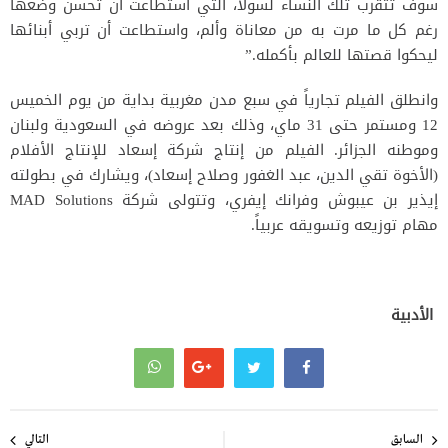
سوف تتقرب تلك النساء لسولا، التي استطاعت أن تحسن وضعها
رغم كل ما مرت به من معاناة وألم، واستطاعت أن تربي أبنائها
ليحكوا قصتها للعالم بأكمله.”
وانطلق الفيلم تجارياً في سبع مدن مغربية بداية من يوم الخميس
12 ومستمر حتى 31 ماي، وذلك بعد عروضه في السعودية ولبنان
وموطنه الجزائر. الفيلم من إنتاج شركة إسعاد للإنتاج الأفلام
(الأخوة تقي الدين، عبد الغفور وصلاح إسعاد)، ويشارك في بطولته
إيذير بن عيبوش وفرانك إيفري، وتتولى شركة MAD Solutions
مهام توزيعه وتسويقه عربياً.
الأدبية
تصفّح
المقالات
السابق
التالي