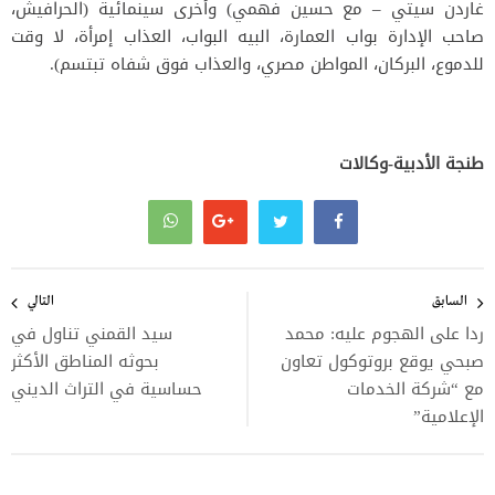
غاردن سيتي – مع حسين فهمي) وأخرى سينمائية (الحرافيش،
صاحب الإدارة بواب العمارة، البيه البواب، العذاب إمرأة، لا وقت
للدموع، البركان، المواطن مصري، والعذاب فوق شفاه تبتسم).
طنجة الأدبية-وكالات
تصفّح
المقالات
السابق
التالي
ردا على الهجوم عليه: محمد
سيد القمني تناول في
صبحي يوقع بروتوكول تعاون
بحوثه المناطق الأكثر
مع “شركة الخدمات
حساسية في التراث الديني
الإعلامية”