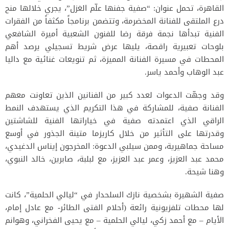
القاهرة، تحمل عنوان: “صفية جفنها علّم الغزل”، يجري خلالها منح
درع الملتقى للفنانة المخضرمة، وتتضمن برنامجاً مكثفاً من الفقرات
الفنية تبدأها نجمة فرقة رضا للفنون الشعبية أميرة الشافعي
بلوحات تعبيرية راقصة، يليها عرض شريط تسجيلي يرصد أهم
المحطات في مسيرة الفنانة المميزة، ثم تنويعات غنائية مع داليا
عبد الوهاب وأحمد ياسر.
وقد وجهّت الدعوات لعدد كبير من الفنانين الذين تعاونت معهم
الفنانة صفية، للمشاركة في هذا التكريم الذي يستهدف النمط
الراقي الذي اعتمدته صفية في خياراتها الفنية للشاشتين
وقدرتها على التأثير من خلال كاريزما متينة الجذور في أوسع
مساحة جماهيرية، وممن سيلبي الدعوة: المخرجون إيناس الدغيدي،
محمد عبد العزيز، وعمر عبد العزيز، مع لبلبة، صابرين، خالد النبوي،
وهنا شيحة.
صفية الشهيرة بشخصية نازك السلحدار في “ليالي الحلمية”، كانت
لها محطات تلفزيونية رائعة (أحلام الفتى الطائر- مع عادل إمام،
الأيام – مع أحمد زكي، ليالي الحلمية – مع يحيى الفخراني، وهوانم