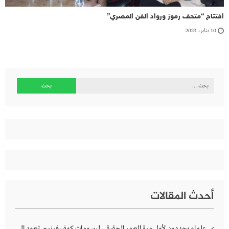
افتتاح “متحف رموز ورواد الفن المصري”
10 يناير، 2023
البحث
عن:
أحدث المقالات
علماء يحددون لأول مرة العمر الحقيقي لرسومات كهف فرنسي تعود إلى