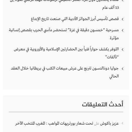
13 ألف عام
قصص تأسيس أبرز الجوائز الأدبية التي صنعت تاريخ الإبداع
مسرحية “خمسون دقيقة في غزة” تستحضر مآسي الحرب بقصص إنسانية
مؤثرة
اللوفر يكشف حواراً فنياً بين الحضارتين الإسلامية والأوروبية في معرض
“تآلفات”
جوليا دونالدسون تتربع على عرش مبيعات الكتب في بريطانيا خلال العقد
الحالي
أحدث التعليقات
عزيز باكوش
تحت شعار بورتريهات المواهب : المغرب المنتخب الآخر
على