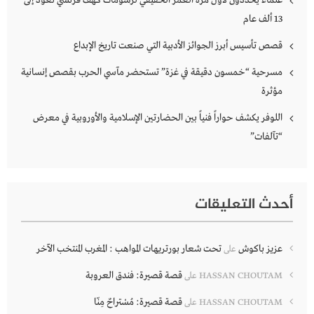
علماء يحددون لأول مرة العمر الحقيقي لرسومات كهف فرنسي تعود إلى
13 ألف عام
قصص تأسيس أبرز الجوائز الأدبية التي صنعت تاريخ الإبداع
مسرحية “خمسون دقيقة في غزة” تستحضر مآسي الحرب بقصص إنسانية
مؤثرة
اللوفر يكشف حواراً فنياً بين الحضارتين الإسلامية والأوروبية في معرض
“تآلفات”
أحدث التعليقات
عزيز باكوش
تحت شعار بورتريهات المواهب : المغرب المنتخب الآخر
على
قصة قصيرة: فندق العروبة
HASSAN CHOUTAM
على
قصة قصيرة: مُسْتراحٌ مِنّا
HASSAN CHOUTAM
على