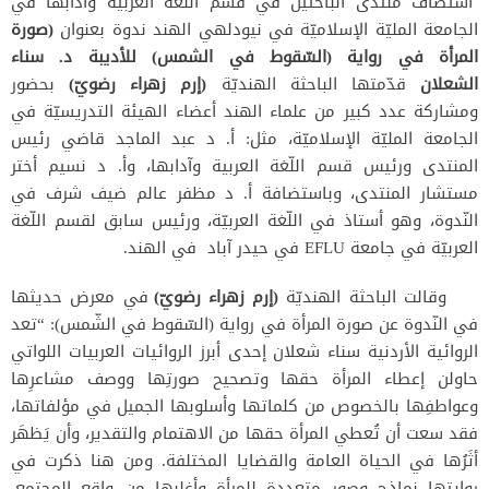
استضاف منتدى الباحثين في قسم اللّغة العربيّة وآدابها في
الجامعة المليّة الإسلاميّة في نيودلهي الهند ندوة بعنوان
(صورة
المرأة في رواية (السّقوط في الشمس) للأديبة د. سناء
الشعلان
قدّمتها الباحثة الهنديّة
(إرم زهراء رضويّ)
بحضور
ومشاركة عدد كبير من علماء الهند أعضاء الهيئة التدريسيّة في
الجامعة المليّة الإسلاميّة، مثل: أ. د عبد الماجد قاضي رئيس
المنتدى ورئيس قسم اللّغة العربية وآدابها، وأ. د نسيم أختر
مستشار المنتدى، وباستضافة أ. د مظفر عالم ضيف شرف في
النّدوة، وهو أستاذ في اللّغة العربيّة، ورئيس سابق لقسم اللّغة
العربيّة في جامعة EFLU في حيدر آباد في الهند.
وقالت الباحثة الهنديّة
(إرم زهراء رضويّ)
في معرض حديثها
في النّدوة عن صورة المرأة في رواية (السّقوط في الشّمس): “تعد
الروائية الأردنية سناء شعلان إحدى أبرز الروائيات العربيات اللواتي
حاولن إعطاء المرأة حقها وتصحيح صورتِها ووصف مشاعرِها
وعواطفِها بالخصوص من كلماتها وأسلوبها الجميل في مؤلفاتها،
فقد سعت أن تُعطي المرأة حقها من الاهتمام والتقدير، وأن يَظهَر
أثَرُها في الحياة العامة والقضايا المختلفة. ومن هنا ذكرت في
روايتها نماذج وصور متعددة للمرأة وأغلبها من واقع المجتمع،