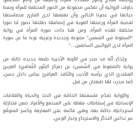
حاولت الروائية أن تعكس مجموعة من الصور المختلفة للمرأة ونمط
حياتها في عصرنا الحالي وأن تعمقها لدى القارئ فحماستها
لقضية المرأة ورغبتها القوية في إنصافها جعلتها تصور لنا صورا
مختلفة لهذه المرأة. ومن هنا جاءت صورة المرأة في رواية
“السقوط في الشمس” متنوعة وجديدة وغريبة نوعا ما عن صورة
المرأة لدى الروائيين السابقين…”
ويُذكر أنّه قد صدر في الآونة الأخيرة طبعة جديدة ثالثة من
رواية (السّقوط في الشّمس) عن (مركز التنّور الثّقافيّ) العربيّ
الفنلنديّ الذي يرأسه الأديب والنّاقد العراقيّ عباس داخل حسن،
كما صدرت لها طبعتان من قبل.
والرّواية تقدّم فلسفتها الخاصّة في الحبّ والحياة والعلاقات
الإنسانيّة في إسقاطات مهمّة على المجتمع والأفراد ضمن فنتازيّة
استرجاعيّة خاصّة بها، وهي قائمة على المفارقة وكسر المتوقّع
عبر تداعي التذكّر والاسترجاع وتيار الوعي
.