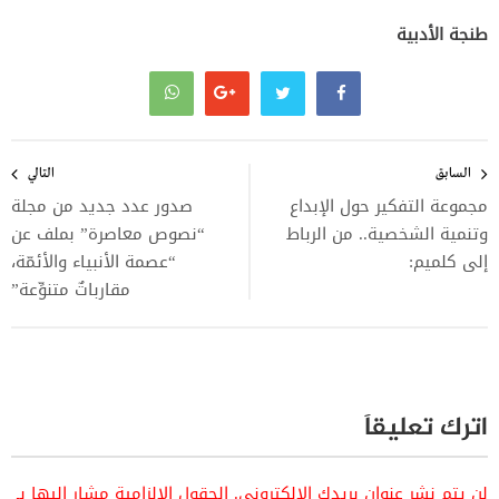
طنجة الأدبية
تصفّح
المقالات
السابق
التالي
مجموعة التفكير حول الإبداع
صدور عدد جديد من مجلة
وتنمية الشخصية.. من الرباط
“نصوص معاصرة” بملف عن
إلى كلميم:
“عصمة الأنبياء والأئمّة،
مقارباتٌ متنوِّعة”
اترك تعليقاً
لن يتم نشر عنوان بريدك الإلكتروني.
الحقول الإلزامية مشار إليها بـ