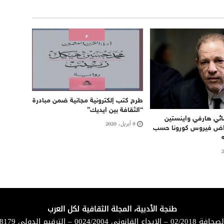
طرح كتب إلكترونية مجانية ضمن مبادرة
“الثقافة بين ايديك”
مائي هارفي واينستين
9 أبريل، 2020
راض فيروس كورونا حسب
طنجة الأدبية، المجلة الثقافية لكل العرب
لقانوني 0024/2004 – الترقيم الدولي 8179-1114