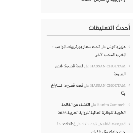
أحدث التعليقات
عزيز باكوش
تحت شعار بورتريهات المواهب :
على
المغرب المنتخب الآخر
قصة قصيرة: فندق
HASSAN CHOUTAM
على
العروبة
قصة قصيرة: مُسْتراحٌ
HASSAN CHOUTAM
على
مِنّا
الكشف عن القائمة
Ranim Zammeli
على
الطويلة للجائزة العالمية للرواية العربية 2026
إطلالات: ما
Nahid Mengad_ ناهد منكاد
على
حك جلدك مثل ظفرك…