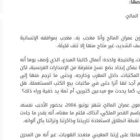
نصها:
لمالح،
 عمران المالح وأنا معجب به. معجب بمواقفه الإنسانية
ف الشديد، غير متاح منها إلا نتف قليلة.
والنتيجة واحدة: أعمال كاتبنا المبدع، الذي وُصف يوما أنه
يمكن إيجاد بضع نسخ متفرقة من الإصدارات الفرنسية، لكن
لمكتبات، داخل المغرب وخارجه. وحتى ما ترجم منها إلى
لم أجد لها أثرا حتى في مكتبات بيع الكتب المستعملة. هل
كما يحدث مع مبدعين كثيرين، أم ثمة يد خفية وراء ذلك؟
يوم ساهمتم، سيدي، في تأسيس مؤسسة إدمون عمران المالح، شهر يونيو 2004، بحضور الأديب نفسه،
م القصر الملكي، آنذاك، قلتم ما معناه، أنه بقدر ما جاءت
ة انطلاق لاستعادة تاريخنا وذاكرتنا وتراثنا بكل ألوانه.
ظا على إرثنا المغربي متعدد الهويات. غير أنه من المحزن