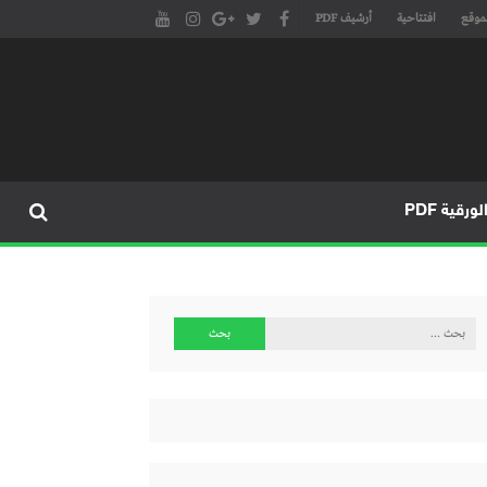
موقع
افتتاحية
أرشيف PDF
مجلة طنجة الأدبية الموقع الأدبي والثقافي الأول داخل العالم العربي، يتم تحديثه على مدار 24 ساعة ويفتح المجال لكل المبدعين في شتى أنحاء
، مسرح، سينما، تشكيل، كاريكاتير، موسيقى، حوارات و إصدارات
ورقية PDF
البحث
عن: