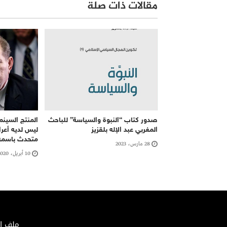
مقالات ذات صلة
صدور كتاب “النبوة والسياسة” للباحث
المنتج السين
المغربي عبد الإله بلقزيز
ليس لديه أع
متحدث باسمه
28 مارس، 2023
10 أبريل، 2020
ملف الصحافة 02/2018 – الإيداع ا