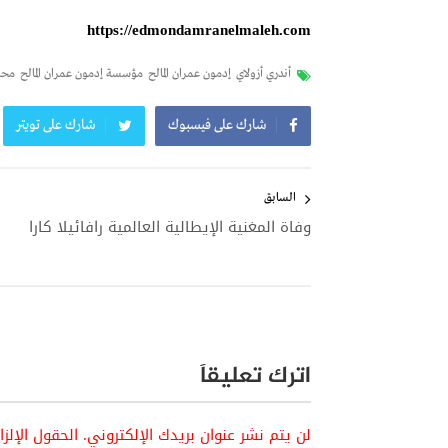
https://edmondamranelmaleh.com
أندري أزولاي
إدمون عمران المالح
مؤسسة إدمون عمران المالح
محم
شارك على فيسبوك
شارك على تويتر
تصفّح
المقالات
السابق
وفاة المغنية الإيطالية العالمية رافائيلا كارا
اترك تعليقاً
لن يتم نشر عنوان بريدك الإلكتروني.
الحقول الإلز