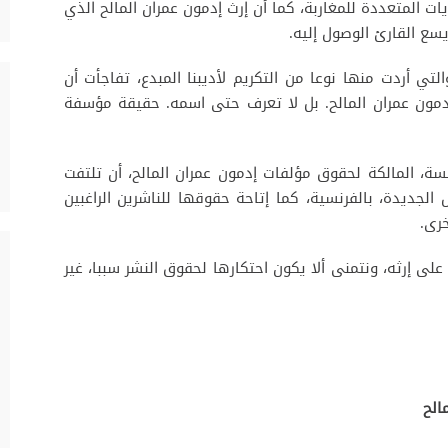
ات المتعددة للمغاربة، كما أن إرث إدمون عمران المالح الذي
يسع القارئ الوصول إليه.
تي أردت منها نوعا من التكريم لأديبنا المبدع، تفاجأت أن
 إدمون عمران المالح. بل لا تعرف حتى اسمه. حقيقة مؤسفة
ة، المالكة لحقوق مؤلفات إدمون عمران المالح، أن تلتفت
ل الجديدة، بالفرنسية، كما إتاحة حقوقها للناشرين الراغبين
خرى.
ى إرثه، ونتمنى ألا يكون احتكارها لحقوق النشر سببا، غير
الح