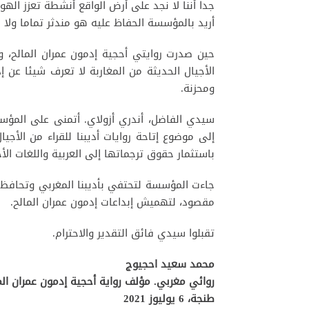
جدا أننا لا نجد على أرض الواقع أنشطة تعزز الهوي
أريد بالمؤسسة الحفاظ عليه هو مندثر تماما ولا 
حين صدرت روايتي أحجية إدمون عمران المالح، وال
الأجيال الحديثة من المغاربة لا تعرف شيئا عن
ومحزنة.
سيدي الفاضل، أندري أزولاي. أتمنى على المؤسس
إلى موضوع إتاحة روايات أديبنا للقراء من الأجيا
باستثمار حقوق ترجماتها إلى العربية واللغات الأ
جاءت المؤسسة لتحتفي بأديبنا المغربي وتحافظ عل
مقصود، لتهميش إبداعات إدمون عمران المالح.
تقبلوا سيدي فائق التقدير والاحترام.
محمد سعيد احجيوج
روائي مغربي. مؤلف رواية أحجية إدمون عمران الم
طنجة، 6 يوليوز 2021