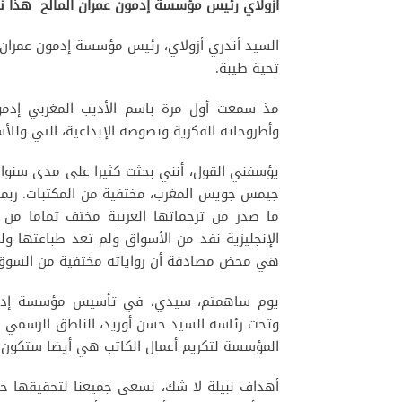
أزولاي رئيس مؤسسة إدمون عمران المالح هذا 
السيد أندري أزولاي، رئيس مؤسسة إدمون عمران ا
تحية طيبة.
مذ سمعت أول مرة باسم الأديب المغربي إدمون
وأطروحاته الفكرية ونصوصه الإبداعية، التي وللأس
يؤسفني القول، أنني بحثت كثيرا على مدى سنوات، 
جيمس جويس المغرب، مختفية من المكتبات. ربما 
ما صدر من ترجماتها العربية مختف تماما من ا
الإنجليزية نفد من الأسواق ولم تعد طباعتها و
هي محض مصادفة أن رواياته مختفية من السوق، 
وتحت رئاسة السيد حسن أوريد، الناطق الرسمي باس
المؤسسة لتكريم أعمال الكاتب هي أيضا ستكون نقط
أهداف نبيلة لا شك، نسعى جميعنا لتحقيقها حفا