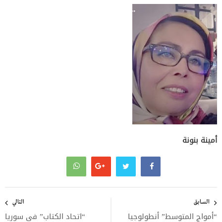
أمينة بنونة
تصفّح
المقالات
السابق
التالي
“أمواج المتوسط” أنطولوجيا
“اتحاد الكتاب” في سوريا