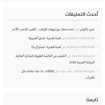
أحدث التعليقات
عزيز باكوش
تحت شعار بورتريهات المواهب : المغرب المنتخب الآخر
على
قصة قصيرة: فندق العروبة
HASSAN CHOUTAM
على
قصة قصيرة: مُسْتراحٌ مِنّا
HASSAN CHOUTAM
على
الكشف عن القائمة الطويلة للجائزة العالمية
Ranim Zammeli
على
للرواية العربية 2026
إطلالات: ما حك جلدك مثل
Nahid Mengad_ ناهد منكاد
على
ظفرك…
تابعنا