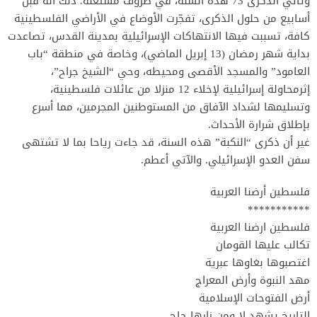
وتأتي الذكرى 73 هذه السنة، في ظروف مشتعلة. ذلك أنه قبل
أسابيع من حلول الذكرى، تفجّرت الأوضاع في الأراضي الفلسطينية
كافة، تسببت فيها الانتهاكات الإسرائيلية بمدينة القدس، تصاعدت
بداية شهر رمضان (13 إبريل الماضي)، وخاصة في منطقة “باب
العامود” والمسجد الأقصى ومحيطه، وحي “الشيخ جراح”،
إثرمحاولة إسرائيلية لإخلاء 12 منزلا من عائلات فلسطينية،
وتسليمها لشداد الآفاق من المستوطنين المجرمين، مما أسرع
بإطلاق شرارة الأحداث.
غير أن ذكرى “النكبة” هذه السنة، قد جاءت رياحا بما لا تشتهى
سفن العدو الإسرائيلي. والآتي أعطم.
فلسطين أرضنا العربية
***********
فلسطين ارضنا العربية
تكالب عليها القومان
اغتصبوها بغاوها عبرية
مهد النبوة وأرض المعراج
أرض الفتوحات الإسلامية
التاريخ يشهد لا ومن زارها حاج