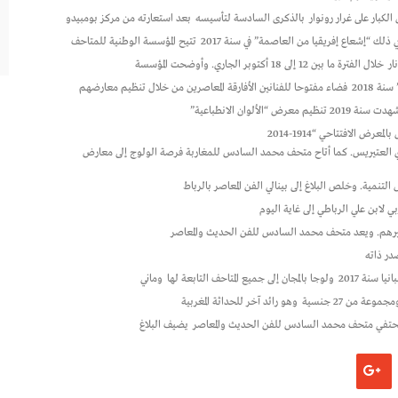
بار على غرار رونوار
بالذكرى السادسة لتأسيسه
بعد استعارته من مركز بومبيدو
ي ذلك “إشعاع إفريقيا من العاصمة” في سنة 2017
تتيح المؤسسة الوطنية للمتاحف
ار
خلال الفترة ما بين 12 إلى 18 أكتوبر الجاري. وأوضحت المؤسسة
 2018
فضاء مفتوحا للفنانين الأفارقة المعاصرين من خلال تنظيم معارضهم
2 تنظيم معرض “الألوان الانطباعية”
 الافتتاحي “1914-2014
زي العتيريس. كما أتاح متحف محمد السادس للمغاربة فرصة الولوج إلى معارض
تنمية. وخلص البلاغ إلى بينالي الفن المعاصر بالرباط
 لابن علي الرباطي إلى غاية اليوم
رهم. ويعد متحف محمد السادس للفن الحديث والمعاصر
 سنة 2017
ولوجا بالمجان إلى جميع المتاحف التابعة لها
وماني
وهو رائد آخر للحداثة المغربية
حتفي متحف محمد السادس للفن الحديث والمعاصر
يضيف البلاغ