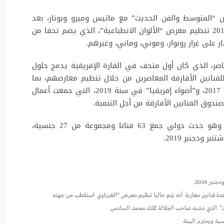
ظيم معرض “المتوسط والفن الحديث” مع ماتيس وميرو وبونار، بعد
استعارته من مركز بومبيدو، فيما شهدت سنة 2019 تنظيم معرض “الألوان الانطباعية”، الذي يضم تحفا من
 على غرار رونوار، وموني، وماني، وغيرهم.
ر، الذي كان أول متحف في القارة الإفريقية يدمج حلول
لفنانين الأفارقة المعاصرين من خلال تنظيم معارضهم، بما
في ذلك “إشعاع إفريقيا من العاصمة” في سنة 2017، و”أضواء إفريقيا” في سنة 2019، التي جمعت أعمال
وخلص البلاغ إلى بينالي الفن المعاصر بالرباط، وهو حدث دولي جمع 63 فنانا ومجموعة من 27 جنسية،
ة فنانين مغاربة
أنه يتم حاليا تنظيم معرض “الغرباوي
استقطب من جهته
”
الذي دشنه صاحب الجلالة الملك محمد السادس
ية ويحترم البيئة