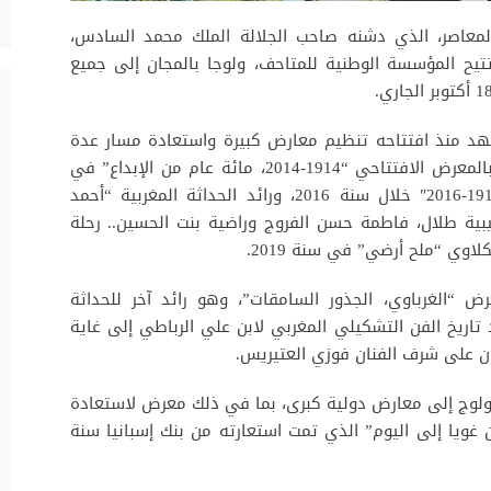
عاصر، الذي دشنه صاحب الجلالة الملك محمد السادس،
تيح المؤسسة الوطنية للمتاحف، ولوجا بالمجان إلى جميع
د منذ افتتاحه تنظيم معارض كبيرة واستعادة مسار عدة
فنانين مغاربة، مستشهدة على وجه الخصوص بالمعرض الافتتاحي “1914-2014، مائة عام من الإبداع” في
سنة 2014، و”نساء فنانات الحداثة بالمغرب، 1916-2016″ خلال سنة 2016، ورائد الحداثة المغربية “أحمد
بية طلال، فاطمة حسن الفروج وراضية بنت الحسين.. رحلة
ض “الغرباوي، الجذور السامقات”، وهو رائد آخر للحداثة
تاريخ الفن التشكيلي المغربي لابن علي الرباطي إلى غاية
ان على شرف الفنان فوزي العتيريس.
ولوج إلى معارض دولية كبرى، بما في ذلك معرض لاستعادة
201، وكذا معرض “من غويا إلى اليوم” الذي تمت استعارته من بنك إسبانيا سنة