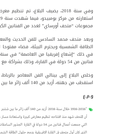
وفي سنة 2018، يضيف البلاغ، تم تن
مجموعات “متحف أورساي” لعدد من الفنانين الكبار
ويعد متحف محمد السادس للفن الحديث والمعاص
الطاقة الشمسية ويحترم البيئة، فضاء مفتوحا ل
فنانين من 54 دولة في القارة، وذلك بشراكة مع صندوق الفنانين الأفارقة من أجل التنمية.
استقطب من جهته، أزيد من 140 ألف زائر ما بين شتنبر ودجنبر 2019.
و.م.ع
1916-2016″ خلال سنة 2016
أزيد من 140 ألف زائر ما بين شتنبر ودجنبر 2019.
أن المتحف شهد منذ افتتاحه تنظيم معارض كبيرة واستعادة مسار عد
التي جمعت أعمال فنانين من 54 دولة في القارة
الجذور السامقات
الذي كان أول متحف في القارة الإفريقية يدمج حلول الطاقة الشمس