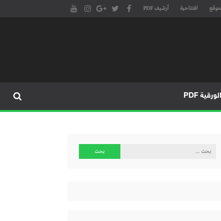
موقع
افتتاحية
أرشيف PDF
مجلة طنجة الأدبية الموقع الأدبي والثقافي الأول داخل العالم العربي، يتم تحديثه على مدار 24 ساعة ويفتح المجال لكل المبدعين في شتى أنحاء
، مسرح، سينما، تشكيل، كاريكاتير، موسيقى، حوارات و إصدارات
ورقية PDF
البحث
عن: