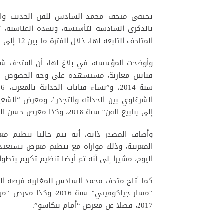
يحتفي متحف محمد السادس للفن الحديث والم
بالذكرى السادسة لتأسيسه، وبهذه المناسبة، ت
المتاحف التابعة لها، خلال الفترة ما بين 12 إلى 18 أكتوبر الجاري.
وأوضحت المؤسسة، في بلاغ لها، أن المتحف شه
الشرقاوي بين الحداثة والتجذر”، ومعرض “الشعي
إلى ينابيع الفن” سنة 2018، وكذا معرض حسن الكلاوي “ملح أرضي” في سنة 2019.
وأضاف المصدر ذاته، أنه يتم حاليا تنظيم معر
المغربية، وذلك موازاة مع تنظيم معرض يستعيد 
اليوم، مشيرا إلى أنه تم أيضا تنظيم تكريم بتطو
كما أتاح متحف محمد السادس للمغاربة فرصة ال
“مسار جياكوميتي” سنة 6
2017، فضلا عن معرض “أمام بيكاسو”.