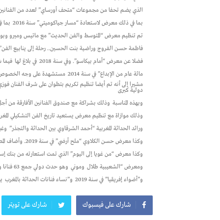
الذي يضم تحفا من مجموعات “متحف أورساي” لعدد من الفنانين الك
بما في ذلك معرض لاستعادة “مسار جياكوميتي” سنة 2016
بما ف
تم تنظيم معرض “المتوسط والفن الحديث” مع ماتيس وميرو وبون
فاطمة حسن الفروج وراضية بنت الحسين.. رحلة إلى ينابيع الفن” سنة
فضلا عن معرض “أمام بيكاسو”. وفي سنة 2018
في بلاغ لها
فيما شهدت سنة 019
مائة عام من الإبداع” في سنة 2014
مستشهدة على وجه الخصوص بالمعرض
مشيرا إلى أنه تم أيضا تنظيم تكريم بتطوان على شرف الفنان فو
دولية كبرى
وبهذه المناسبة
وذلك بشراكة مع صندوق الفنانين الأفارقة من أجل ال
وذلك موازاة مع تنظيم معرض يستعيد تاريخ الفن التشكيلي المغربي
ورائد الحداثة المغربية “أحمد الشرقاوي بين الحداثة والتجذر”
وغي
وكذا معرض حسن الكلاوي “ملح أرضي” في سنة 2019. وأضاف المصدر ذاته
وكذا معرض “من غويا إلى اليوم” الذي تمت استعارته من بنك إسبانيا
ومعرض “الشعيبية طلال
وموني
وهو حدث دولي جمع 63 فنانا ومجموعة من 27 جنسية
و”أضواء إفريقيا” في سنة 2019
و”نساء فنانات الحداثة بالمغرب
ي
شارك على فيسبوك
شارك على تويتر