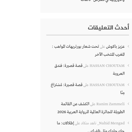
أحدث التعليقات
عزيز باكوش
تحت شعار بورتريهات المواهب :
على
المغرب المنتخب الآخر
قصة قصيرة: فندق
HASSAN CHOUTAM
على
العروبة
قصة قصيرة: مُسْتراحٌ
HASSAN CHOUTAM
على
مِنّا
الكشف عن القائمة
Ranim Zammeli
على
الطويلة للجائزة العالمية للرواية العربية 2026
إطلالات: ما
Nahid Mengad_ ناهد منكاد
على
حك جلدك مثل ظفرك…