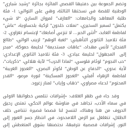
وتضم الجموعة بين دفتيها القصص الفائزة بجائزة “رشيد شباري”
الوطنية للقصة في نسختها الثالثة، وهي على التوالي: 1- فئة
طلبة المعاهد والجامعات: “العازف” لمروان السارج، “لا شيء
يكتمل” لسمير السخيري، “نملات خلدون” لزكية بلحساوية، “عاش”
لفاطمة العابد، “أنثى الحبر… لا تنزعي أصابعك” لإبتسام تغزاوي. 2-
فئة تلاميذ الثانوي التأهيلي: “لعبة الوهم” لزينب الوالي، “طالع
الفنجان” لأنس مهداد، “عاهات مستديمة” لحليمة حموكة، “مبحر
إلى المجهول” لحليمة عيادي. 3- فئة تلاميذ الثانوي الإعدادي:
“حب النجوم” لوئام قلوسي، “لماذا الحرب؟” لآية هلالي، “ذكريات”،
لأية عدوي، “الدفاع عن الوطن” لكوثر البصري، “العجوز الغريبة”
لفاطمة الزهراء أقبلي، “العجوز المسكينة” لنورة مرصو، “القدر
المحتوم” لدعاء مصراوي، “ذهاب وإياب” لمنار زغرود.
وقد جاء في ظهر الغلاف: «إشراقات تتلمس خطواتها الاولى
في سماء الأدب، تجاهد في مناوشة عوالم الحكي، تمتص رحيق
الحروف من هنا وهناك، لتنسج لنا قصصا قصيرة تتنامى خلف
الظلال، تتغلغل عبر الزمن اللامحدود، في انتظار جسر العبور إلى
النور. إشراقات قصصية نترقبها، نحتضنها بشوق المتعطش إلى