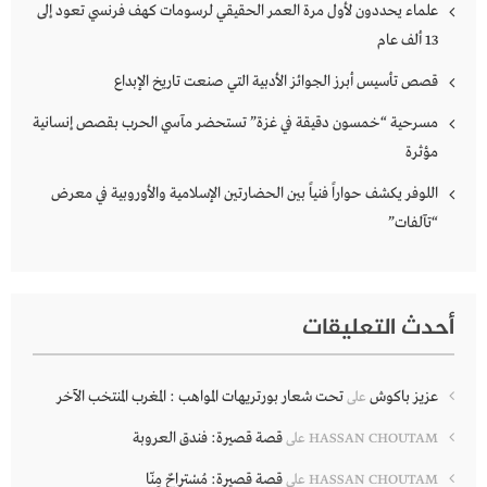
علماء يحددون لأول مرة العمر الحقيقي لرسومات كهف فرنسي تعود إلى
13 ألف عام
قصص تأسيس أبرز الجوائز الأدبية التي صنعت تاريخ الإبداع
مسرحية “خمسون دقيقة في غزة” تستحضر مآسي الحرب بقصص إنسانية
مؤثرة
اللوفر يكشف حواراً فنياً بين الحضارتين الإسلامية والأوروبية في معرض
“تآلفات”
أحدث التعليقات
عزيز باكوش
تحت شعار بورتريهات المواهب : المغرب المنتخب الآخر
على
قصة قصيرة: فندق العروبة
HASSAN CHOUTAM
على
قصة قصيرة: مُسْتراحٌ مِنّا
HASSAN CHOUTAM
على