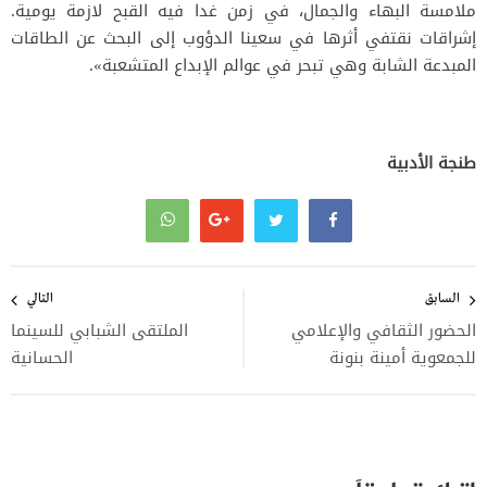
ملامسة البهاء والجمال، في زمن غدا فيه القبح لازمة يومية.
إشراقات نقتفي أثرها في سعينا الدؤوب إلى البحث عن الطاقات
المبدعة الشابة وهي تبحر في عوالم الإبداع المتشعبة».
طنجة الأدبية
تصفّح
المقالات
السابق
التالي
الحضور الثقافي والإعلامي
الملتقى الشبابي للسينما
للجمعوية أمينة بنونة
الحسانية