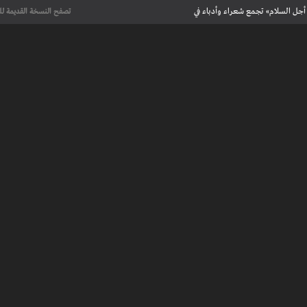
أجل السلام» تجمع شعراء وأدباء في
تصفح النسخة القديمة لل
علماء يحددون لأول مرة العمر الحقيقي لرسومات كهف فرنسي تعود إلى 13 ألف
عت تاريخ الإبداع
 مآسي الحرب بقصص إنسانية مؤثرة
لإسلامية والأوروبية في معرض “تآلفات”
أجل السلام» تجمع شعراء وأدباء في
علماء يحددون لأول مرة العمر الحقيقي لرسومات كهف فرنسي تعود إلى 13 ألف
عت تاريخ الإبداع
 طنجة الأدبية
عريف بأعمالهم الأدبية و الفنية من قصة، شعر، زجل، رواية، دراسة، نقد