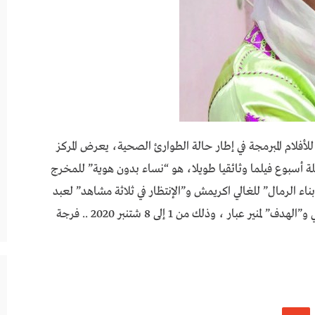
فلام المبرمجة في إطار حالة الطوارئ الصحية، يعرض المركز
يلة أسبوع فيلما وثائقيا طويلا، هو “نساء بدون هوية” للمخرج
اء الرمال” للغالي اكريمش و”الإنتظار في ثلاثة مشاهد” لعبد
الإله زيرات و”ريكلاج” لإدريس كايدي وهشام ركراكي و”الهدف” لمنير عبار ، وذلك من 1 إلى 8 شتنبر 2020 .. فرجة