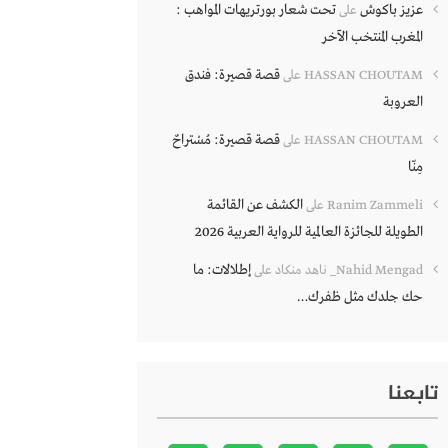
عزيز باكوش
تحت شعار بورتريهات المواهب :
على
المغرب المنتخب الآخر
قصة قصيرة: فندق
HASSAN CHOUTAM
على
العروبة
قصة قصيرة: مُسْتراحٌ
HASSAN CHOUTAM
على
مِنّا
الكشف عن القائمة
Ranim Zammeli
على
الطويلة للجائزة العالمية للرواية العربية 2026
إطلالات: ما
Nahid Mengad_ ناهد منكاد
على
حك جلدك مثل ظفرك…
تابعنا