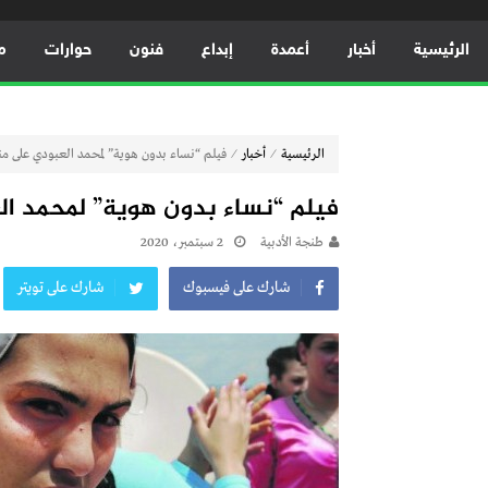
الرئيسية
أخبار
أعمدة
إبداع
فنون
حوارات
م
⁄
⁄
الرئيسية
أخبار
فيلم “نساء بدون هوية” لمحمد العبودي على م
فيلم “نساء بدون هوية” لمحمد ا
طنجة الأدبية
2 سبتمبر، 2020
شارك على فيسبوك
شارك على تويتر