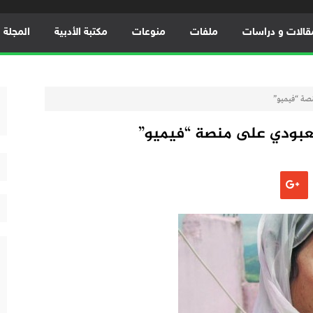
قالات و دراسات
ملفات
منوعات
مكتبة الأدبية
المجلة ال
نصة “فيميو”
لعبودي على منصة “فيميو”