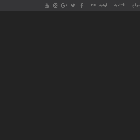
موقع
افتتاحية
أرشيف PDF
مجلة طنجة الأدبية الموقع الأدبي والثقافي الأول داخل العالم العربي، يتم تحديثه على مدار 24 ساعة ويفتح المجال لكل المبدعين في شتى أنحاء
، مسرح، سينما، تشكيل، كاريكاتير، موسيقى، حوارات و إصدارات