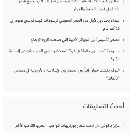
صالون طنجة الأدبية: «قراءات شعرية من أجل السلام» تجمع شعراء
وأدباء في فضاء الكلمة والحوار
علماء يحددون لأول مرة العمر الحقيقي لرسومات كهف فرنسي تعود إلى
13 ألف عام
قصص تأسيس أبرز الجوائز الأدبية التي صنعت تاريخ الإبداع
مسرحية “خمسون دقيقة في غزة” تستحضر مآسي الحرب بقصص إنسانية
مؤثرة
اللوفر يكشف حواراً فنياً بين الحضارتين الإسلامية والأوروبية في معرض
“تآلفات”
أحدث التعليقات
عزيز باكوش
تحت شعار بورتريهات المواهب : المغرب المنتخب الآخر
على