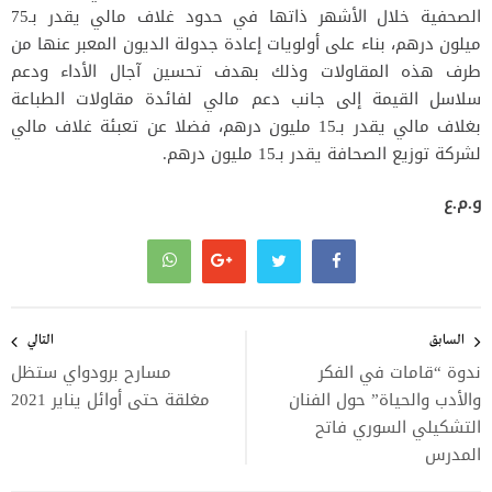
الصحفية خلال الأشهر ذاتها في حدود غلاف مالي يقدر بـ75
ميلون درهم، بناء على أولويات إعادة جدولة الديون المعبر عنها من
طرف هذه المقاولات وذلك بهدف تحسين آجال الأداء ودعم
سلاسل القيمة إلى جانب دعم مالي لفائدة مقاولات الطباعة
بغلاف مالي يقدر بـ15 مليون درهم، فضلا عن تعبئة غلاف مالي
لشركة توزيع الصحافة يقدر بـ15 مليون درهم.
و.م.ع
تصفّح
المقالات
السابق
التالي
ندوة “قامات في الفكر
مسارح برودواي ستظل
والأدب والحياة” حول الفنان
مغلقة حتى أوائل يناير 2021
التشكيلي السوري فاتح
المدرس