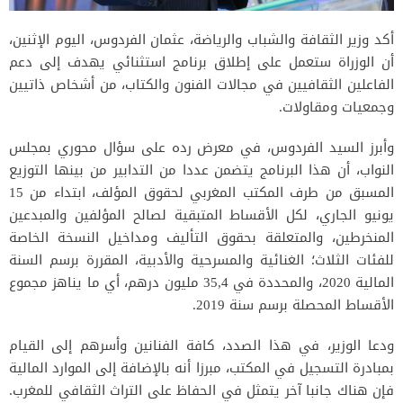
أكد وزير الثقافة والشباب والرياضة، عثمان الفردوس، اليوم الإثنين،
أن الوزراة ستعمل على إطلاق برنامج استثنائي يهدف إلى دعم
الفاعلين الثقافيين في مجالات الفنون والكتاب، من أشخاص ذاتيين
وجمعيات ومقاولات.
وأبرز السيد الفردوس، في معرض رده على سؤال محوري بمجلس
النواب، أن هذا البرنامج يتضمن عددا من التدابير من بينها التوزيع
المسبق من طرف المكتب المغربي لحقوق المؤلف، ابتداء من 15
يونيو الجاري، لكل الأقساط المتبقية لصالح المؤلفين والمبدعين
المنخرطين، والمتعلقة بحقوق التأليف ومداخيل النسخة الخاصة
للفئات الثلاث؛ الغنائية والمسرحية والأدبية، المقررة برسم السنة
المالية 2020، والمحددة في 35,4 مليون درهم، أي ما يناهز مجموع
الأقساط المحصلة برسم سنة 2019.
ودعا الوزير، في هذا الصدد، كافة الفنانين وأسرهم إلى القيام
بمبادرة التسجيل في المكتب، مبرزا أنه بالإضافة إلى الموارد المالية
فإن هناك جانبا آخر يتمثل في الحفاظ على التراث الثقافي للمغرب.