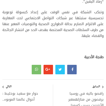
“رماد اليقين”.
وتنكب الشبكة في نفس الوقت على إعداد كبسولة توعوية
تحسيسية ستبثها عبر شبكات التواصل الاجتماعي لحت المغاربة
على الالتزام الصارم بحالة الطوارئ الصحية والتوصيات المعبر عنها
من طرف السلطات الصحية المختصة بهدف الحد من انتشار الجائحة
والقضاء عليها.
طنجة الأدبية
تصفّح
المقالات
السابق
التالي
راقصو باليه في روسيا
حوار مع سعيد بوخليط :
يرقصون من منازلهمعبر
أحوال عالمنا الموبوء..
الأنترنيت بسبب كورونا