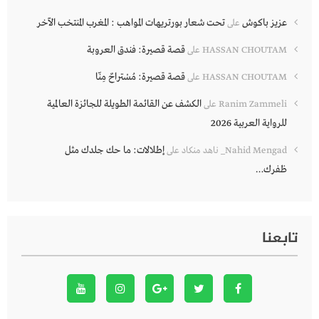
عزيز باكوش
تحت شعار بورتريهات المواهب : المغرب المنتخب الآخر
على
قصة قصيرة: فندق العروبة
HASSAN CHOUTAM
على
قصة قصيرة: مُسْتراحٌ مِنّا
HASSAN CHOUTAM
على
الكشف عن القائمة الطويلة للجائزة العالمية
Ranim Zammeli
على
للرواية العربية 2026
إطلالات: ما حك جلدك مثل
Nahid Mengad_ ناهد منكاد
على
ظفرك…
تابعنا