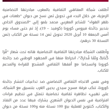
أطلقت شبكة المقاهي الثقافية بالمغرب مبادرتها التضامنية
الرمزية، من خلال البدء في تحويل ثمن نسخ من ديوان “طعنات في
ظهر الهواء” للشاعر المغربي محمد بلمو إلى “الصندوق الخاص
بتدبير جائحة فيروس كورونا (كوفيد – 19)، إذ تم حتى مساء يوم
أمس الجمعة 10 أبريل 2020 تحويل ثمن 14 نسخة من الكتاب (ثمن
النسخة 30 درهم).
وأطلقت الشبكة مبادرتها الثقافية التضامنية هاته تحت شعار “قْرَا
كْتابكْ وبْقَا فْداركْ”، انخراطا منها في المجهود الوطني ضد جائحة
كورونا وانسجاما مع أفقها الثقافي المشجع للقراءة والمدعم
للكتاب.
وفي نفس الاتجاه الثقافي التضامني ضد تداعيات انتشار جائحة
كورونا، تنكب فرقة مسرح سيدي يحيى الغرب بتنسيق مع الشبكة،
على تهييء تظاهرة ثقافية تضامنية تتمثل في تنظيم قراءات
افتراضية في نفس الديوان الشعري يشارك فيها عدد من النقاد
والكتاب، كتتويج لعملية بيع 100 نسخة منه و100 نسخة من ديوان