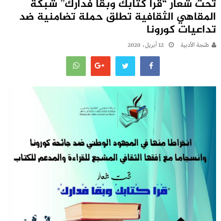
تحت شعار “قْرَا كْتابكْ وبْقَا فْداركْ” شبكة
المقاهي الثقافية تطلق حملة تضامنية ضد
تداعيات كورونا
طنجة الأدبية
12 أبريل، 2020