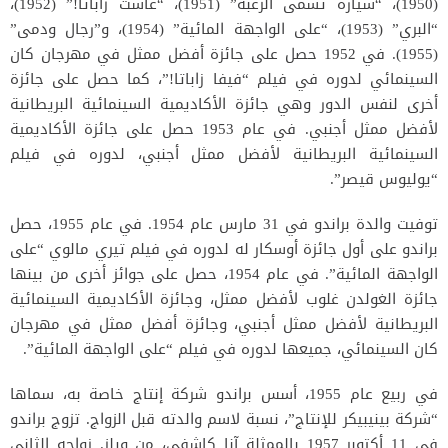
(1950)، “سيارة تسمى الرغبة” (1951)، “عاشت زاباتا!” (1952)،
“البري” (1953)، “على الواجهة المائية” (1954)، و”رجال ودمى”
(1955). في 1952 حصل على جائزة أفضل ممثل في مهرجان كان
السينمائي لدوره في فيلم “فيفا زاباتا!”، كما حصل على جائزة
أخرى لنفس الدور وهي جائزة الأكاديمية السينمائية البريطانية
لأفضل ممثل أجنبي. في عام 1953 حصل على جائزة الأكاديمية
السينمائية البريطانية لأفضل ممثل أجنبي، لدوره في فيلم
“يوليوس قيصر”.
توفيت والدة براندو في 31 مارس عام 1954. في عام 1955، حصل
براندو على أول جائزة أوسكار له لدوره في فيلم تيري مالوي “على
الواجهة المائية”. في عام 1954، حصل على جوائز أخرى من بينها
جائزة الغولدن غلوب لأفضل ممثل، وجائزة الأكاديمية السينمائية
البريطانية لأفضل ممثل أجنبي، وجائزة أفضل ممثل في مهرجان
كان السينمائي، جميعها لدوره في فيلم “على الواجهة المائية”.
في ربيع عام 1955، أسس براندو شركة إنتاج خاصة به، سماها
“شركة بينيبيكر للإنتاج”، نسبة لاسم والدته قبل الزواج. تزوج براندو
في 11 أكتوبر 1957 بالممثلة آنا كاشفي، من ويلز. زواجه الثاني