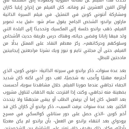
أوائل القرن العشرين ثم وفاته. كان الفيلم من إخراج إيليا كازان
ومشاركة أنتوني كوين في التمثيل. في فيلم السيرة الذاتية
مارلون براندو: الشخص الجامح يقول سام شو: «قبل بدء تصوير
الفيلم، ذهب براندو خلسة إلى المكسيك وتحديدًا إلى البلدة التي
ولد فيها زاباتا وقضى حياته، وهناك درس طريقة حديث الأشخاص
وسلوكهم وحركاتهم». ركز معظم النقاد على الممثل بدلًا من
الفيلم، حتى أن مجلتي تايم و نيوز ويك نشرتا مراجعتين إيجابيتين
مادحتين للبطل.
بعد عدة سنوات، ذكر براندو في سيرته الذاتية: «توني كوين، الذي
أحترمه مهنيًا وأُعجب به شخصيًا، لعب دور أخي لكنه كان شديد
الجفاء تجاهي عندما صورنا الفيلم. خلال مشاهدنا سوية، أحسست
بضغينة منه تجاهي، وكنت إذا اقترحت عليه الذهاب لتناول مشروب
بعد العمل، كان إما أن يرفض الطلب أو يبقى متجهمًا ولا يتحدث
الكثير. بعد عدة سنوات عرفت السبب». ذكر براندو أن كازان كان قد
أخبر كوين -الذي حصل على دور ستانلي كوالسكي في مسرح
برودواي بعد انتهاء براندو من العمل- بأن براندو لم يكن معجبًا
بأدائه، وكان ذلك بهدف خلق توتر على الشاشة بين الشخصيتين.