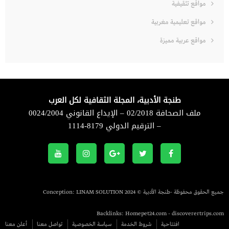
مواقع تثقيفية
مواقع تعليمية مغربية
مواقع عربية مميزة
طنجة الأدبية، المجلة الثقافية لكل العرب
ملف الصحافة 02/2018 – الإيداع القانوني 0024/2004
– الترقيم الدولي 8179-1114
جميع الحقوق محفوظة -طنجة الأدبية © 2024 Conception:
LINAM SOLUTION
Backlinks:
Homepet24.com
-
discoverertrips.com
افتتاحية
شروط الخدمة
سياسة الخصوصية
تواصل معنا
أعلن معنا