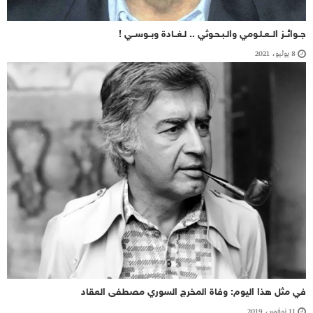
جــوائــز الــعـلـومي والـبـحـوثي .. لـغــادة وبــوســي !
8 يوليو، 2021
في مثل هذا اليوم: وفاة المخرج السوري مصطفى العقاد
11 نوفمبر، 2019