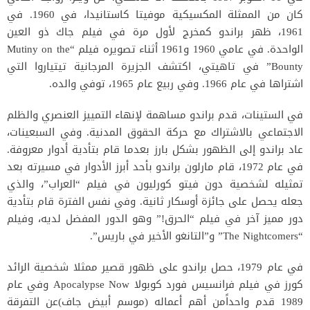
كان من الممثلة المكسيكية موفيتا كاستانيدا، في 1960. في
1961، ظهر براندو كمخرج لأول مرة في فيلم جاك ذو العين
الواحدة. في عامي 1960 و1961 أثناء تصويره فيلم “Mutiny on the
Bounty” في تاهيتي، اكتشف الجزيرة المرجانية تيتياروا التي
اشتراها في عام 1966. وفي ربيع عام 1965، توفي والده.
في الستينات، قدم براندو مساهمة لإنهاء التمييز العنصري والظلم
الاجتماعي بالاشتراك مع حركة الحقوق المدنية. وفي السبعينات،
عاد براندو إلى الظهور بشكل بارز بعدما قام بتأدية أدوار معروفة.
في عام 1972، قام مارلون براندو بأحد أبرز الأدوار في مسيرته بعد
تمثيله لشخصية دون فيتو كورليون في فيلم “العراب”، والذي
جعله يحصل على جائزة أوسكار ثانية. وفي نفس الفترة قام بتأدية
دور مميز آخر في فيلم “الحرق!” وهو الدور المفضل لديه، وفيلم
“The Nightcomers” و”التانغو الأخير في باريس”.
في عام 1979، حصل براندو على ظهور قصير ممثلا شخصية الرائد
كورز في فيلم فرانسيس فورد كوبولا Apocalypse Now وفي عام
1989 قدم واحداًمن أهم أعماله (موسم أبيض جاف)عن التفرقة