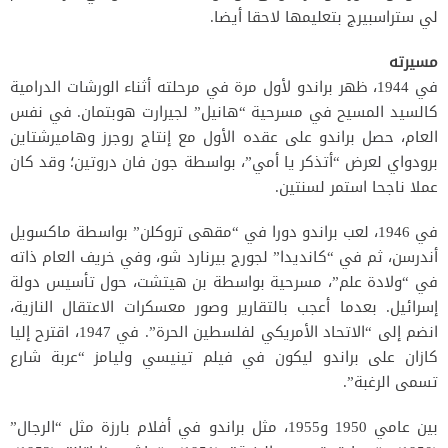
لي ستراسبيرج بتعليمها لاحقا أيضا.
مسيرته
في 1944، ظهر براندو لأول مرة في مرحلته أثناء الورشات الدرامية
كالسيد المسيح في مسرحية “هانيل” لجيرارت هوبتمان. في نفس
العام، حصل براندو على عقده الأول مع إنتاج روجرز وهاميرشتاين
برودواي لعرض “أتذكر يا أمي”، بواسطة جون فان دروتين؛ وقد كان
عملا ناجحا استمر لسنتين.
في 1946، لعب براندو دورا في “مقهى تروكلن” بواسطة ماكسويل
أندرسن، ثم في “كانديدا” لجورج بيرنارد شو، وفي خريف العام ذاته
في “ولادة علم”، مسرحية بواسطة بن هيتشت، حول تأسيس دولة
إسرائيل. بعدما أعجب بالتقارير وصور معسكرات الاعتقال النازية،
انضم إلى “الاتحاد الأمريكي لفلسطين الحرة”. في 1947، اقترح إليا
كازان على براندو ليكون في فيلم تينيسي وليامز “عربة شارع
تسمى الرغبة”.
بين عامي 1950 و1955، مثل براندو في أفلام بارزة مثل “الرجال”