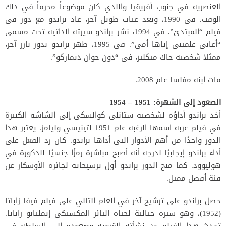
العنصرية في جنوب أفريقيا واللذي كان موضوعاً محرماً في ذلك
الوقت. في 1990، وبعد غياب طويل آخر، عاد براندو مع دور في
فيلم “المبتدئ”. في 1994، نشر براندو سيرته الذاتية تحت مسمى
“أغاني علمتني إياها أمي”. في 1995، ظهر براندو بدور بارز آخر،
ممثلا شخصية جاك ميكلير، في “دون جوان ديماركو”.
مات ابنه مفلسا عام 2008.
الصعود إلى الشهرة: 1951 – 1954
أخذ براندو أداؤه لشخصية ستانلي كوالسكي إلى الشاشة الكبيرة
في فيلم عربة اسمها الرغبة عام 1951 لتينيسي وليامز. يعتبر هذا
الدور واحدًا من أهم الأدوار التي أداها براندو. كان رد الفعل على
أداء براندو إيجابيًا لدرجة أنه أصبح مباشرة رمزًا جنسيًا للذكورة في
هوليوود. كما منح الدور براندو أول ترشيحاته لجائزة الأوسكار عن
فئة أفضل ممثل.
حصل براندو على ترشيح آخر في العام التالي على فيلم فيفا زاباتا
(1952)، وهو سيرة خيالية لحياة الثائر المكسيكي إيمليانو زاباتا.
تحدث هذا الفيلم عن نشأته القروية وصعوده إلى السلطة في