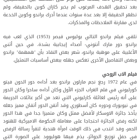
بعد تحقيق الهدف المرغوب لم يخبر كازان كوين بالحقيقة، ولم
تظهر الحقيقة إلا بعد عدة سنوات عندما أدرك براندو وكوين الخدعة
لدى مقارنة الملاحظات والمذكرات.
تلقى فيلم براندو التالي يوليوس قيصر (1953) الذي لعب فيه
براندو دور مارك أنتوني- أصداء إيجابية بشدة. في حين أثنى
الأغلبية على موهبة براندو، شعر بعض النقاد بأن ’همهمة’ براندو
وبعض التفاصيل الأخرى تعكس جهله ببعض أساسيات التمثيل.
فيلم الاب الروحي
في عام 1972 رجع نجم مارلون براندو بعد أداءه دور الدون فيتو
كورليوني في فلم العراب الجزء الأول وكان أداءه ساحرا وكان الدور
على أنه رئيس لعائلة كارليوني التي تعد من أكبر عائلات الجريمة
في نيويورك ودوره كان أسطوري وقد أتقن الدور أتقان مميز جعله
يأخذ جائزة الاوسكار لأفضل ممثل وكان متميزا جدا في هذا الدور
لكنه رفض الجائزة احتجاجا على معاملة الحكومة الاميركية للهنود
الحمر، وقد انتدب في ذلك الوقت امرأة هندية لتقرأ رسالة الرفض
في حفل توزيع الجوائز، يذم فيها هوليوود على الصورة التي