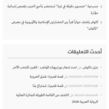
مسرحية “خمسون دقيقة في غزة” تستحضر مآسي الحرب بقصص إنسانية
مؤثرة
اللوفر يكشف حواراً فنياً بين الحضارتين الإسلامية والأوروبية في معرض
“تآلفات”
أحدث التعليقات
عزيز باكوش
تحت شعار بورتريهات المواهب : المغرب المنتخب الآخر
على
قصة قصيرة: فندق العروبة
HASSAN CHOUTAM
على
قصة قصيرة: مُسْتراحٌ مِنّا
HASSAN CHOUTAM
على
الكشف عن القائمة الطويلة للجائزة العالمية
Ranim Zammeli
على
للرواية العربية 2026