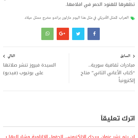
تظهرها للهنود الحمر في افلامها.
العراب
الممثل الأمريكي
في مثل هذا اليوم
مارلون براندو
مخرج
ممثل
ميلاد
تصفّح
المقالات
السابق
التالي
مبادرات ثقافية سورية..
السيدة فيروز تنشر صلاتها
“كتاب الأغاني الثاني” متاح
على يوتيوب (فيديو)
إلكترونياً
اترك تعليقاً
لن يتم نشر عنوان بريدك الإلكتروني.
الحقول الإلزامية مشار إليها بـ