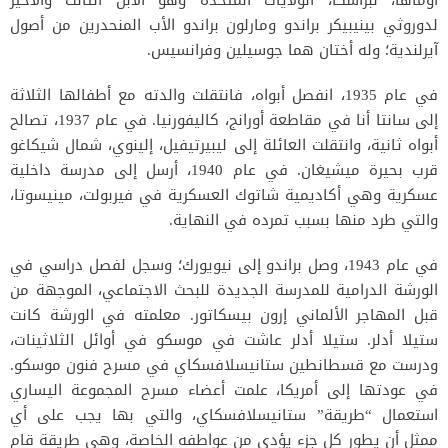
لدوروثي بينيبيكر براندو ومارلون براندو الأب المنحدرين من أصول
آيرلندية؛ وله أختان هما جوسيلين وفرانسيس.
في عام 1935، انفصل أبواه، فانتقلت والدته مع أطفالها الثلاثة
إلى سانتا أنا في مقاطعة أورانج، كاليفورنيا. في عام 1937، تصالح
أبواه ثانية، وانتقلت العائلة إلى ليبيرتيفيل، إلينوي، شمال شيكاغو
قرب بحيرة ميشيغان. في عام 1940، أرسل إلى مدرسة داخلية
عسكرية وهي أكاديمية شاتوك العسكرية في فيربولت، مينيسوتا،
والتي طرد منها بسبب تمرده في النهاية.
في عام 1943، وصل براندو إلى نيويورك؛ وسجل لفصل دراسي في
الورشة الدرامية للمدرسة الجديدة للبحث الاجتماعي، الموجهة من
قبل المهاجر الألماني إرون بيسكاتور. معلمته في الورشة كانت
ستيلا أدلر. ستيلا أدلر عاشت في موسكو في أوائل الثلاثينات،
ودرست مع قسطانطين ستانيسلافسكاي في مسرح فنون موسكو.
في عودتها إلى أمريكا، علمت أعضاء مسرح المجموعة اليساري
استعمال “طريقة” ستانيسلافسكاي، والتي بها يجب على أي
ممثل أن يطور كل جزء يؤدى من عواطفه الخاصة، وهي طريقة قام