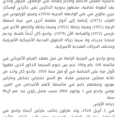
باعتباره الممثل الأعظم والأكثر إلهاماً على الإطلاق. مارلون والذي
يعد أيقونة ثقافية، مشهور بدوريه الحائزين على جائزتي أوسكار:
تيري مالوي في على الواجهة البحرية (1954)، وفيتو كورليوني في
العراب (1972)، إضافة إلى أدوار ملهمة أخرى في عربة اسمها
الرغبة (1951) وفيفا زباطة (1952) وفيفا زباطة والتانغو الأخير في
باريس (1972) والقيامة الآن (1979). براندو كان أيضاً ناشط، ودعم
قضايا عديدة، ولا سيما حركة الحقوق المدنية الأمريكية الأفريقية
ومختلف الحركات الهندية الأميركية.
وضع براندو في المرتبة الرابعة من قبل معهد الفيلم الأمريكي في
قائمته 100 عام و100 نجم بين نجوم السينما الذكور الذين ظهروا
لأول مرة على الشاشة في أو قبل سنة 1959. براندو كان واحد من
ثلاثة ممثلين محترفين فقط، مع السير تشارلي تشابلن ومارلين
مونرو، وضعتهم تايم في قائمتها لأهم الأشخاص في القرن.
توفي براندو في 1 يوليوز، 2004 بسبب فشل رئوي عند عمر ال80
سنة.
حياته الأولى
في 3 أبريل 1924، ولد مارلون (تكتب مارلين أيضا) براندو في
أوماها، نبراسكا، الولايات المتحدة وهو الابن الثالث والأخير