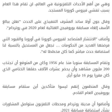
وهي من أهم الأحداث التلفزيونية في العالم، لن تقام هذا العام
بسبب تفشي فيروس كورونا المستجد.
وقال جون أولا ساند المشرف التنفيذي على الحدث ”نعلن ببالغ
الأسف إلغاء مسابقة يوروفيجن الغنائية لعام 2020 في روتردام“.
وأضاف ”الانتشار المتصاعد لفيروس كورونا في أوروبا والقيود التي
فرضتها العديد من الحكومات … تجعل من المستحيل بالنسبة لنا
استضافة حدث مباشر كما كان مخططا له“.
وتقام المسابقة سنويا منذ عام 1956 وكان من المتوقع أن تجتذب
200 مليون مشاهد وأن يحضر عشرات الآلاف حفلها الختامي الذي
كان مقررا يوم 16 مايو أيار.
وقال المنظمون إنهم ليسوا متأكدين أين ستقام مسابقة
يوروفيجن العام القادم.
وأضافوا أن مدينة روتردام ومحطات التلفزيون ستواصل المشاورات
بشأن استضافة مسابقة 2021.