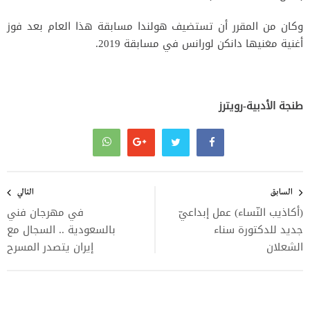
وكان من المقرر أن تستضيف هولندا مسابقة هذا العام بعد فوز
أغنية مغنيها دانكن لورانس في مسابقة 2019.
طنجة الأدبية-رويترز
تصفّح
المقالات
السابق
التالي
(أكاذيب النّساء) عمل إبداعيّ
في مهرجان فني
جديد للدكتورة سناء
بالسعودية .. السجال مع
الشعلان
إيران يتصدر المسرح