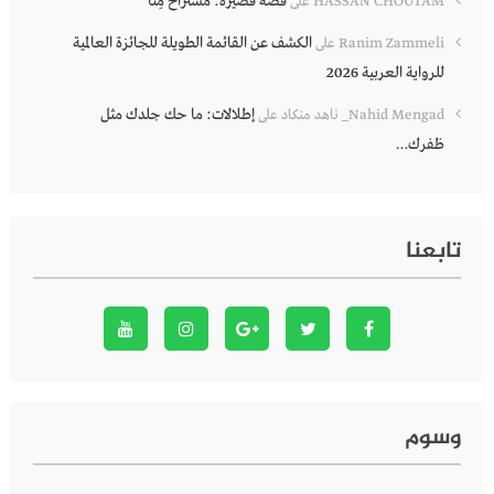
قصة قصيرة: مُسْتراحٌ مِنّا
HASSAN CHOUTAM
على
الكشف عن القائمة الطويلة للجائزة العالمية
Ranim Zammeli
على
للرواية العربية 2026
إطلالات: ما حك جلدك مثل
Nahid Mengad_ ناهد منكاد
على
ظفرك…
تابعنا
وسوم