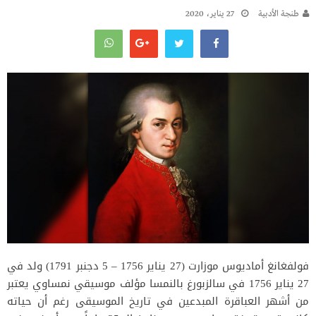
طنجة الأدبية
27 يناير، 2020
فولفغانغ أماديوس موزارت (27 يناير 1756 – 5 دجنبر 1791) ولد في
27 يناير 1756 في سالزبورغ بالنمسا مؤلف موسيقي نمساوي يعتبر
من أشهر العباقرة المبدعين في تاريخ الموسيقى رغم أن حياته