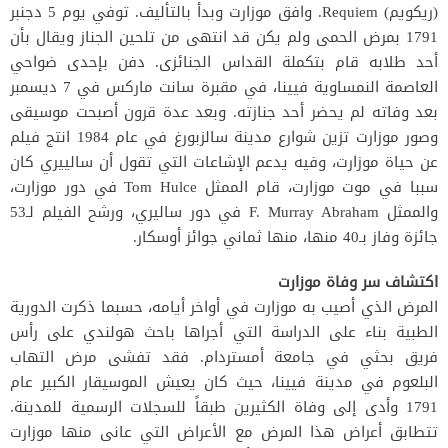
(ريكويم) Requiem. وافق موزارت وبدأ بالتأليف. توفي يوم 5 دجنبر
1791 بمرض الحمى ولم يكن قد انتهى من تلحين الجناز ويقال بأن
أحد طلابه قام بتكملة القداس الجنائزى. دفن بإحدى ضواحي
العاصمة النمساوية فيينا، في مقبرة سانت ماركس في 7 ديسمبر
بعد وفاته لم يحضر أحد جنازته. وبعد عدة قرون أصبحت موسيقى
وصور موزارت تزين شوارع مدينة سالزبورغ في عام 1984 انتج فيلم
عن حياة موزارت، وفيه يدعم الإشاعات التي تقول أن سالييري كان
سببا في موت موزارت، قام الممثل Tom Hulce في دور موزارت،
والممثل F. Murray Abraham في دور ساليري، ورشح الفيلم لـ53
جائزة وفاز بـ40 منها، منها ثماني جوائز أوسكار.
اكتشاف سر وفاة موزارت
المرض الذي أصيب به موزارت في أواخر أيامه، حسبما ذكرت الدورية
الطبية بناء على الدراسة التي أجراها باحث هولندي على رأس
فريق بحثي في جامعة أمستردام. فقد تفشى مرض التهاب
البلعوم في مدينة فيينا، حيث كان يعيش الموسيقار الكبير عام
1791 وأدى إلى وفاة الكثيرين طبقاً للسجلات الرسمية للمدينة.
تتطابق أعراض هذا المرض مع الأعراض التي عانى منها موزارت