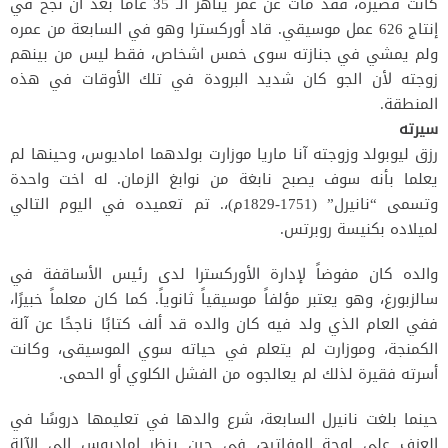
كانت قصيرة، فقد مات عن عمر يناهز الـ 35 عاماً بعد أن نجح في
إنتاج 626 عمل موسيقي. قاد أوركسترا وهو في السابعة من عمره
ولم يمشي في جنازته سوى خمس اشخاص، فقط ليس من بينهم
زوجته لأن الجو كان شديد البرودة في تلك الأوقات في هذه
المنطقة.
سيرته
رزق ليوبولد وزوجته آنا ماريا موزارت بولدهما اماديوس، وحينها لم
يعلما بأنه سوف يصبح نابغة من نوابغ الزمان. له اخت واحدة
وتسمى “نانيرل” (1751-1829م)،. تم تعميده في اليوم التالي
لميلاده بكنيسة روبرتس.
والده كان مفوضاً لإدارة الأوركسترا لدى رئيس الأساقفة في
سالزبورغ، وهو يعتبر مؤلفاً موسيقياً ثانوياً. كما كان معلماً خبيرًا،
ففي العام الذي ولد فيه كان والده قد ألف كتابًا ناجحًا عن آلة
الكمنجة، وموزارت لم يتعلم في حياته سوي الموسيقى، وكانت
أسرته فقيرة لذلك لم يعالجوه من الفشل الكلوي أو الحمى.
حينما بلغت نانيرل السابعة، شرع والدها في تعليمها دروسًا في
العزف على لوحة المفاتيح، في حين ينظر اماديوس إلى الآلة