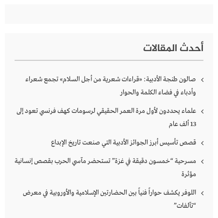
أحدث المقالات
صالون طنجة الأدبية: «قراءات شعرية من أجل السلام» تجمع شعراء
وأدباء في فضاء الكلمة والحوار
علماء يحددون لأول مرة العمر الحقيقي لرسومات كهف فرنسي تعود إلى
13 ألف عام
قصص تأسيس أبرز الجوائز الأدبية التي صنعت تاريخ الإبداع
مسرحية “خمسون دقيقة في غزة” تستحضر مآسي الحرب بقصص إنسانية
مؤثرة
اللوفر يكشف حواراً فنياً بين الحضارتين الإسلامية والأوروبية في معرض
“تآلفات”