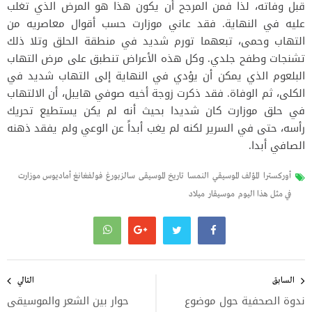
قبل وفاته، لذا فمن المرجح أن يكون هذا هو المرض الذي تغلب
عليه في النهاية. فقد عاني موزارت حسب أقوال معاصريه من
التهاب وحمى، تبعهما تورم شديد في منطقة الحلق وتلا ذلك
تشنجات وطفح جلدي. وكل هذه الأعراض تنطبق على مرض التهاب
البلعوم الذي يمكن أن يؤدي في النهاية إلى التهاب شديد في
الكلى، ثم الوفاة. فقد ذكرت زوجة أخيه صوفي هايبل، أن الالتهاب
في حلق موزارت كان شديدا بحيث أنه لم يكن يستطيع تحريك
رأسه، حتى في السرير لكنه لم يغب أبداً عن الوعي ولم يفقد ذهنه
الصافي أبدا.
أوركسترا
المؤلف الموسيقي
النمسا
تاريخ الموسيقى
سالزبورغ
فولفغانغ أماديوس موزارت
في مثل هذا اليوم
موسيقار
ميلاد
تصفّح
المقالات
السابق
التالي
ندوة الصحفية حول موضوع
حوار بين الشعر والموسيقى