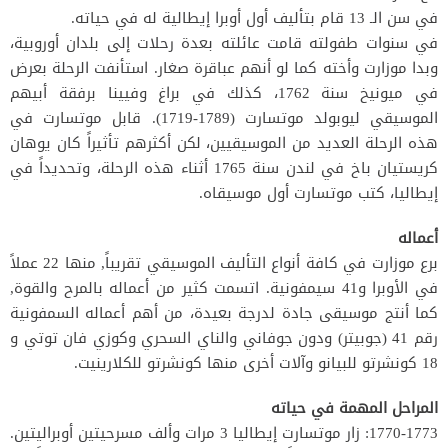
في سن الـ 13 قام بتأليف أول أوبرا إيطالية له في حياته.
في سنوات طفولته قامت عائلته بعدة رحلات إلى بلدان أوروبية،
وبدا موزارت وأخته كما لو أنهم عباقرة صغار. استأنفت الرحلة بعرض
في ميونيخ سنة 1762، كذلك في براغ وفيينا برفقة أبيهم
الموسيقي ليوبولد موتسارت (1789-1719). قابل موتسارت في
هذه الرحلة العديد من الموسيقيين، لكن أكثرهم تأثيراً كان يوهان
كريستيان باخ في لندن سنة 1765 أثناء هذه الرحلة، وتحديداً في
إيطاليا، كتب موتسارت أول موسيقاه.
أعماله
برع موزارت في كافة أنواع التأليف الموسيقي تقريباً, منها 22 عملاً
في الأوبرا و41 سيمفونية. اتسمت كثير من أعماله بالمرح والقوة,
كما أنتج موسيقى جادة لدرجة بعيدة، من أهم أعماله السمفونية
رقم 41 (جوبيتر) ودون جوفاني والناي السحري وكوزي فان توتي و
18 كونشرتو للبيانو وآلات أخرى منها كونشرتو للكلارينيت.
المراحل المهمة في حياته
1770-1773: زار موتسارت إيطاليا 3 مرات وألف مسرحيتين أوبراليتين.