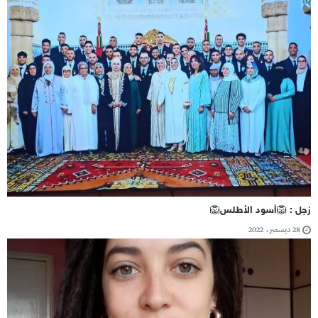
زجل : 🦁أسود الأطلس🦁
28 ديسمبر، 2022