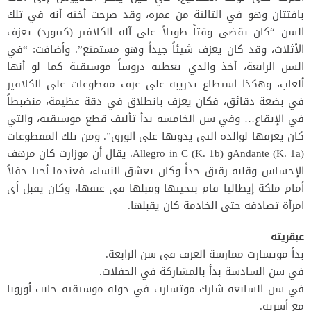
بافتتان وهو في الثالثة من عمره، وقد صرحت أخته أنه في تلك
السن “كان يقضي وقتاً طويلاً على آلة الكلافير (كيبورد) يعزف
الأثلاث، وقد كان يعزف شيئاً جيداً وهو مستمتع”. وأضافت: “في
السن الرابعة، أخذ والدي يعطيه دروساً موسيقية كما لو أنها
ألعاب، وهكذا استطاع تدريبه على عزف مقطوعات على الكلافير
في بضعة دقائق، فكان يعزف بانطلاق في دقة عظيمة، منضبطاً
في الإيقاع… وفي سن الخامسة بدأ تأليف قطع موسيقية، والتي
كان يعزفها لوالده التي يدونها على الورق”. ومن تلك المقطوعات
Andante (K. 1a)و Allegro in C (K. 1b). يقال أن موزارت كان مرهف
الإحساس وقلبه رقيق جداً وكان يعشق النساء، فعندما أحيا حفلاً
أمام ملكة إيطاليا قام بتحيتها وقبلها في عنقها، وكان يقبل أي
امرأة تصادفه حتى الخادمة كان يقبلها.
عبقريته
بدأ موتسارت ممارسة العزف في سن الرابعة.
في سن السادسة بدأ بالمشاركة في الحفلات.
في سن السابعة شارك موتسارت في جولة موسيقية جابت أوروبا
مع أسرته.