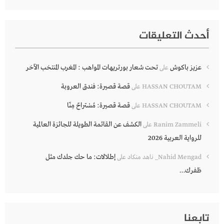
أحدث التعليقات
عزيز باكوش
تحت شعار بورتريهات المواهب : المغرب المنتخب الآخر
على
قصة قصيرة: فندق العروبة
HASSAN CHOUTAM
على
قصة قصيرة: مُسْتراحٌ مِنّا
HASSAN CHOUTAM
على
الكشف عن القائمة الطويلة للجائزة العالمية
Ranim Zammeli
على
للرواية العربية 2026
إطلالات: ما حك جلدك مثل
Nahid Mengad_ ناهد منكاد
على
ظفرك…
تابعنا