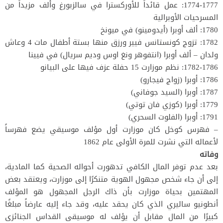
1774-1777: عمل قائداً للأوركسترا في سالزبورغ وألف مزيداً من
المسرحيات الأوبرالية
1780: ألف أوبرا (أيدومينو) في ميونخ
1782: تزوج كونستانس فيير ورزق منها بستة أطفال مات 4 وعاش
ولدان – ألف أوبرا (انتفوهر ونغ اوس وديم سريال) في فيينا
1782-1786: نظم موزارت 15 حفلة عزف فيها على البيانو
1786: أوبرا (زواج فيجارو)
1787: أوبرا (السيد جوفاني)
1779: أوبرا (كوزي فان توتي)
1791: أوبرا (الفلوت السحري)
– فهرس كوخل كان موزارت أول مؤلف موسيقي يضع فهرساً
لأعماله التي نشرت للمرة الأولى عام 1862
وفاته
بعد عدم توفر المال الكافي تدهورت أحواله الصحية كما المادية،
إلى أن جاء شخص مجهول الهوية متنكرًا إلى موزارت، ويعتقد بعض
المهتمين بحياة موزارت بأن ذاك الرجل المجهول هو المؤلف
أنطونيو ساليري الذي كان يحقد عليه، وقد جاء إليه عارضاً مبلغًا
كبيرًا من المال مقابل أن يؤلف له موسيقى القداس الجنائزى