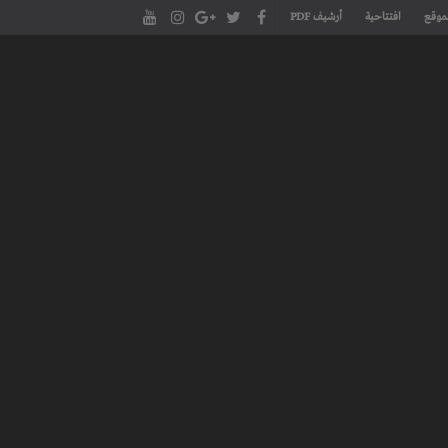
موقع
افتتاحية
أرشيف PDF
مجلة طنجة الأدبية الموقع الأدبي والثقافي الأول داخل العالم العربي، يتم تحديثه على مدار 24 ساعة ويفتح المجال لكل المبدعين في شتى أنحاء
، مسرح، سينما، تشكيل، كاريكاتير، موسيقى، حوارات و إصدارات