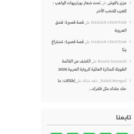
عزيز باكوش
تحت شعار بورتريهات المواهب :
على
المغرب المنتخب الآخر
قصة قصيرة: فندق
HASSAN CHOUTAM
على
العروبة
قصة قصيرة: مُسْتراحٌ
HASSAN CHOUTAM
على
مِنّا
الكشف عن القائمة
Ranim Zammeli
على
الطويلة للجائزة العالمية للرواية العربية 2026
إطلالات: ما
Nahid Mengad_ ناهد منكاد
على
حك جلدك مثل ظفرك…
تابعنا