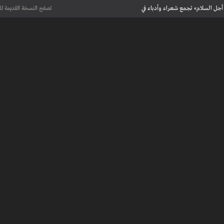
أجل السلام» تجمع شعراء وأدباء في
تصفح النسخة القديمة لل
علماء يحددون لأول مرة العمر الحقيقي لرسومات كهف فرنسي تعود إلى 13 ألف
عت تاريخ الإبداع
 مآسي الحرب بقصص إنسانية مؤثرة
لإسلامية والأوروبية في معرض “تآلفات”
أجل السلام» تجمع شعراء وأدباء في
علماء يحددون لأول مرة العمر الحقيقي لرسومات كهف فرنسي تعود إلى 13 ألف
عت تاريخ الإبداع
 طنجة الأدبية
عريف بأعمالهم الأدبية و الفنية من قصة، شعر، زجل، رواية، دراسة، نقد