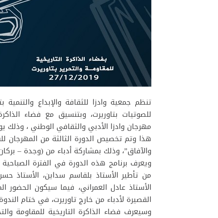
تنظم جمعية وادزا للثقافة والإبداع والتنمية 
للصوتيات بتاوريرت، وبتنسيق مع فضاء الذاكرة ا
مهرجان وادزا الأدبي والثقافي الوطني ، وذلك يوم الجمعة 27 
هذا وتم تخصيص الدورة الثالثة من المهرجان للق
والآفاق”، وذلك بمشاركة أدباء من (وجدة – بركان 
ويعرف برنامج هذه الدورة في الفترة الصباحية ، 
من تأطير الأستاذ بلقاسم سداين، الأستاذ حسن
الأستاذ عادل العمراني، فيما سيكون الحضور 
القصيرة لأدباء من خارج تاوريرت، في ختام الندوة.
وسيعرف فضاء الذاكرة التاريخية للمقاومة والتحر