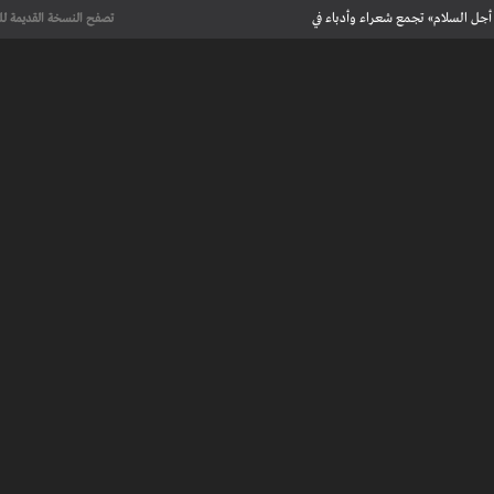
أجل السلام» تجمع شعراء وأدباء في
تصفح النسخة القديمة لل
علماء يحددون لأول مرة العمر الحقيقي لرسومات كهف فرنسي تعود إلى 13 ألف
عت تاريخ الإبداع
 مآسي الحرب بقصص إنسانية مؤثرة
لإسلامية والأوروبية في معرض “تآلفات”
أجل السلام» تجمع شعراء وأدباء في
علماء يحددون لأول مرة العمر الحقيقي لرسومات كهف فرنسي تعود إلى 13 ألف
عت تاريخ الإبداع
 طنجة الأدبية
عريف بأعمالهم الأدبية و الفنية من قصة، شعر، زجل، رواية، دراسة، نقد