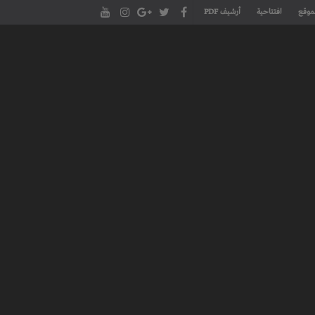
موقع
افتتاحية
أرشيف PDF
مجلة طنجة الأدبية الموقع الأدبي والثقافي الأول داخل العالم العربي، يتم تحديثه على مدار 24 ساعة ويفتح المجال لكل المبدعين في شتى أنحاء
، مسرح، سينما، تشكيل، كاريكاتير، موسيقى، حوارات و إصدارات