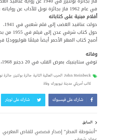
فاز بجائزة بولتيزر في 1940 عن رواية عناقيد الغضب.
في عام 1962 فاز بجائزة نوبل للآداب عن رواياته وأعماله العديدة.
أفلام مبنية على كتاباته
حولت عناقيد الغضب إلى فلم شعبي في 1941.
حول كتاب شرقي عدن إلى فيلم في 1955 من بطولة الممثل جيمس دين.
أصبح كتاب المهر الأحمر أيضاَ فيلمًا هوليووديًا في 1949 ومرة أخرى عام 1973 من بطولة هنري فو
وفاته
توفي ستاينبيك بمرض القلب في 20 دجنبر 1968، بمنزله في مدينة نيويورك.
John Steinbeck
الحرب العالمية الثانية
جائزة بولتيزر
جائزة نو
كاتب أمريكي
مدينة نيويورك
وفاة
شارك على فيسبوك
شارك على تويتر
تصفّح
المقالات
السابق
“أنشوطة المطر” إصدار قصصي للقاص المغربي
عماد شوقي