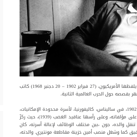
جون ستاينبيك (بالإنجليزية: John Steinbeck) كما يلفظها الأمريكيون، (27 فبراير 1902 – 20 دجنبر 1968) كاتب
هر بقصصه حول الحرب العالمية الثانية.
ولد جون ستاينبيك إرنست جونيور في 27 فبراير 1902، في ساليناس، كاليفورنيا، لأسرة محدودة الإمكانيات،
الأمر الذي انعكس لاحقاً على الطابع الذي غلب على مؤلفاته، وعلى رأسها عناقيد الغضب (1939)، حيث ركزّ
قل والده، جون ،بين مختلف الوظائف لإعالة أسرته، كان
لدقيق كما وشغل منصب أمين خزينة مقاطعة مونتيري. والدته،