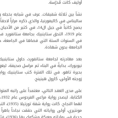
أوليف كانت مُدرّسة.
نشأ بين ثلاثة شقيقات. عرف في شبابه بخجله وذ
ساليناس في كاليفورنيا، والذي ذكره مراراً لاحقاً
يصبح كاتباً في جيل ال14، 
عام 1919، التحق ستاينبيك بجامعة ستانفو
الجامعة بدون شهادة.
بعد مغادرته لجامعة ستانفورد، حاول ستاينبي
نيويورك، بدايةً في البناء ثم مراسل صحيفة، لي
زوجته الأولى، كارول هينينج.
على مدى العقد التالي، معتمداً على راتبه المت
ال
لهما الن
مونتيري، أولى رواياته التي حققت نجاحاً باهرا