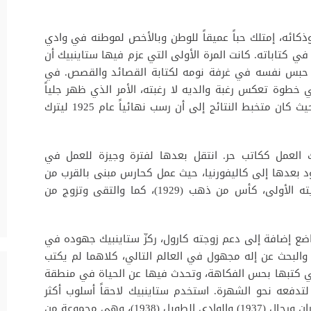
كائه، إمتلك حباً عميقاً للوطن وبالأخص لموطنه في وادي
 في كتاباته. كانت المرة الأولى التي عزم فيها ستاينبيك أن
في كثير من الأحيان حبس نفسه في غرفة نومه لكتابة القصائد والقصص. في
رد في خطوة تعكس رغبة والديه لا رغبته، الأمر الذي ظهر جلياً
في السنوات الستة التي قضاها في الجامعة، حيث كان متخبط النتائج إلى أن رسب نهائياً عام 1925 ليترك
ك العمل ككاتب حر. انتقل بعدها لفترة وجيزة للعمل في
عود بعدها إلى كاليفورنيا، حيث عمل كحارس مبنى بالقرب من
بحيرة تاهو. في تلك الفترة كتب ستاينبيك روايته الأولى، كأس من ذهب (1929)، كما والتقى وتزوج من
واضع إضافة إلى دعم زوجته كارول، ركزّ ستاينبيك جهوده في
كتابة. ليصدر رواية مراعي الفردوس عام 1932، والبحث عن إله مجهول في العالم التالي، كلاهما لم يكتب
جاح. كانت رواية شقة تورتيلا (1935)، التي كتبها بحس الفكاهة، وتحدث فيها عن الحياة في منطقة
ً لتدفعه نحو الشهرة. استخدم ستاينبيك لاحقاً أسلوب أكثر
جدية في رواياته معركة مشكوك بها (1936)، فئران ورجال (1937) والوادي الطويل (1938)، وهي مجموعة من