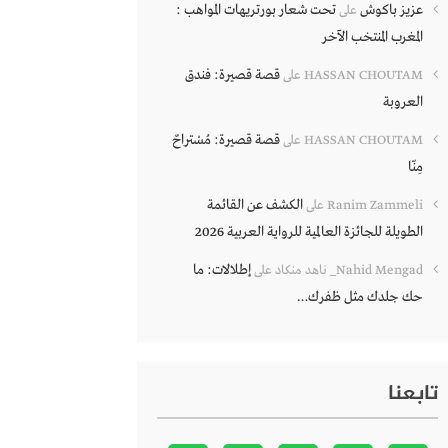
عزيز باكوش
تحت شعار بورتريهات المواهب :
على
المغرب المنتخب الآخر
قصة قصيرة: فندق
HASSAN CHOUTAM
على
العروبة
قصة قصيرة: مُسْتراحٌ
HASSAN CHOUTAM
على
مِنّا
الكشف عن القائمة
Ranim Zammeli
على
الطويلة للجائزة العالمية للرواية العربية 2026
إطلالات: ما
Nahid Mengad_ ناهد منكاد
على
حك جلدك مثل ظفرك…
تابعنا