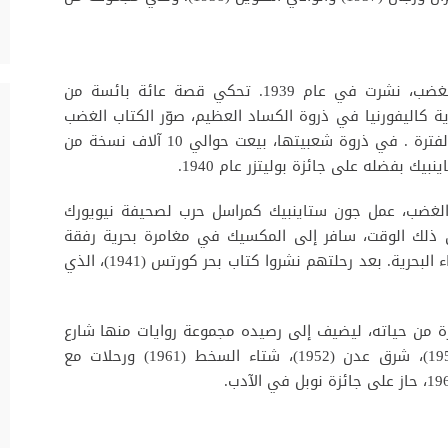
أشهر روايات ستاينبيك على الإطلاق، عناقيد الغضب، نشرت في عام 1939. تحكي قصة عائة بائسة من
 كاليفورنيا في ذروة الكساد العظيم، صوّر الكتاب الغضب
والقلق الذي طال المواطن الأمريكي خلال تلك الفترة . في ذروة شعبيتها، بيعت حوالي 10 آلاف نسخة من
يك بفضله على جائزة بوليتزر عام 1940.
 الغضب، عمل جون ستاينبيك كمراسل حرب لصحيفة نيويورك
 في ذلك الوقت، سافر إلى المكسيك في مغامرة بحرية رفقة
صديقه إدوارد ريكيتس، المتخصص في علم الأحياء البحرية. بعد رحلتهم نشروا كتاب بحر كورتس (1941)، الذي
يرة من حياته، ليضيف إلى رصيده مجموعة روايات منها شارع
السردين المعلب (1945)، والاحتراق الساطع (1950)، شرق عدن (1952)، شتاء السخط (1961) ورحلات مع