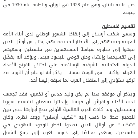
جبل عالية بلبنان، ومي عام 1928 في لوزان، وناظمة عام 1930 في
جنيف.
تقسيم فلسطين
وسعى شكيب أرسلان إلى إيقاظ الشعور الوطني لدى أبناء الأمة
العربية وتنبيههم إلى الأخطار المحدقة بهم. وكان من أوائل الذين
تنبهوا إلى خطورة سياسة المستعمرين في فلسطين، وسعيهم
إلى تقسيمها وإنشاء وطن قومي لليهود فيها، ويؤكد أنه يفضّل
الدولة العثمانية الشرقية الإسلامية على احتلال الفرنج الأعداء
الغرباء، ولكنه – في الوقت نفسه – يذكر أنه لو علم أن الثورة ضد
تركيا ستؤدي إلى استقلال العرب لما سبقه إليها أحد.
ويذكر أن موقفه هذا لم يكن وليد حدس أو تخمين، فقد تجمعت
لديه الأدلة والقرائن أن فرنسا وإنجلترا يسعيان لتقسيم سوريا
وفلسطين. وما كادت الحرب العالمية الأولى تضع أوزارها حتى تبين
للجميع صحة ما ذهب إليه “شكيب أرسلان” وبعد نظره. وكان
“شكيب” من أوائل الذين تصدوا لخطر الوجود اليهودي في
فلسطين، وسعى مخلصًا إلى دعوة العرب إلى جمع الشمل