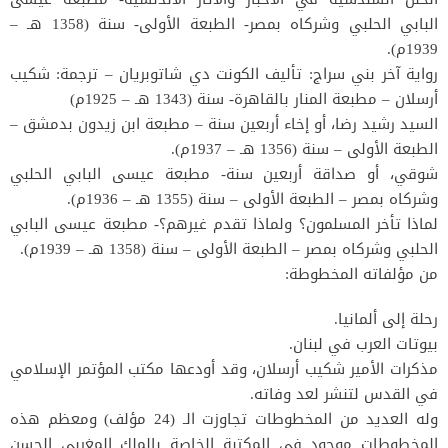
البابي الحلبي وشركاه بمصر- الطبعة الأولى- سنة (1358 هـ –
1939م).
رواية آخر بني سراج: تأليف الكونت دي شاتوبريان – ترجمة: شكيب
أرسلان – مطبعة المنار بالقاهرة- سنة (1343 هـ – 1925م)
السيد رشيد رضا، أو إخاء أربعين سنة – مطبعة ابن زيدون بدمشق –
الطبعة الأولى – سنة (1356 هـ – 1937م).
شوقي، أو صداقة أربعين سنة- مطبعة عيسى البابي الحلبي
وشركاه بمصر – الطبعة الأولى – سنة (1355 هـ – 1936م).
لماذا تأخر المسلمون؟ ولماذا تقدم غيرهم؟- مطبعة عيسى البابي
الحلبي وشركاه بمصر – الطبعة الأولى – سنة (1358 هـ – 1939م).
من مؤلفاته المخطوطة:
رحلة إلى ألمانيا.
بيوتات العرب في لبنان.
مذكرات الأمير شكيب أرسلان، وقد أودعها مكتب المؤتمر الإسلامي
في القدس لتنشر لعد وفاته.
وله العديد من المخطوطات تجاوزت الـ (24 مؤلف) ومعظم هذه
المخطوطات موجود في المكتبة الخاصة بالملك المغربي الحسن