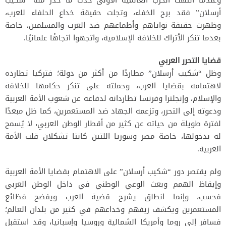
أرسلان” فقد برح الخفاء، وتجلت حقيقة خداع الحلفاء للعرب،
وظهرت حقيقة نواياهم وأطماعهم ضد العرب والمسلمين، خاصة
بعدما تنكر الأتراك للخلافة الإسلامية، واتجهوا اتجاهًا علمانيًا.
قضايا التحرر العربي
وظل “شكيب أرسلان” مطاردًا من أكثر من دولة؛ فتركيا تطارده
لاهتمامه بقضايا العرب، وحملته على تنكر حكامها للخلافة
والإسلام، وإنجلترا وفرنسا تطاردانه لدفاعه عن شعوب الأمة العربية
ودعوته إلى التحرر، وتزعمه الجهاد ضد المستعمرين، كما ظل مبعدًا
لفترة طويلة من حياته عن كثير من أقطار الوطن العربي، لا يُسمح
له بدخولها، خاصة مصر وسوريا اللتين كانتا تشكلان قلب الأمة
العربية.
ولم يقتصر دور “شكيب أرسلان” على الاهتمام بقضايا الأمة العربية
وإيقاظ الهمم وبعث الوعي الوطني في داخل الوطن العربي
فحسب، وإنما انطلق يشرح قضية العرب ويفضح فظائع
المستعمرين ويكشف زيفهم وخداعهم في كثير من بلدان العالم؛
فسافر إلى روما وأمريكا الشمالية وروسيا وإسبانيا، وقد استقبل