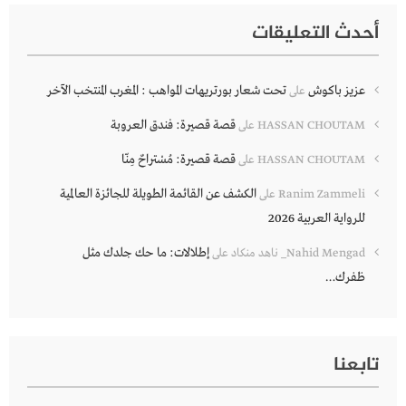
أحدث التعليقات
عزيز باكوش
تحت شعار بورتريهات المواهب : المغرب المنتخب الآخر
على
قصة قصيرة: فندق العروبة
HASSAN CHOUTAM
على
قصة قصيرة: مُسْتراحٌ مِنّا
HASSAN CHOUTAM
على
الكشف عن القائمة الطويلة للجائزة العالمية
Ranim Zammeli
على
للرواية العربية 2026
إطلالات: ما حك جلدك مثل
Nahid Mengad_ ناهد منكاد
على
ظفرك…
تابعنا