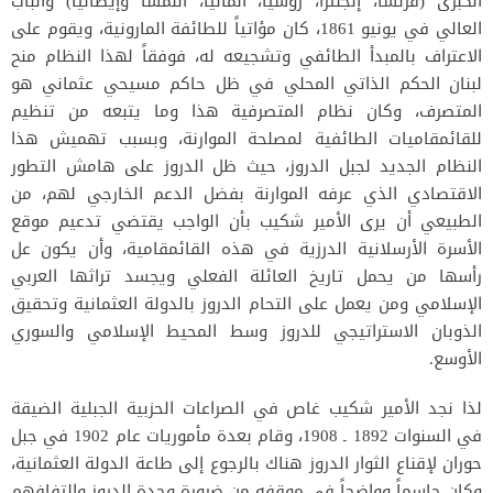
الكبرى (فرنسا، إنجلترا، روسيا، ألمانيا، النمسا وإيطاليا) والباب
العالي في يونيو 1861، كان مؤاتياً للطائفة المارونية، ويقوم على
الاعتراف بالمبدأ الطائفي وتشجيعه له، فوفقاً لهذا النظام منح
لبنان الحكم الذاتي المحلي في ظل حاكم مسيحي عثماني هو
المتصرف، وكان نظام المتصرفية هذا وما يتبعه من تنظيم
للقائمقاميات الطائفية لمصلحة الموارنة، وبسبب تهميش هذا
النظام الجديد لجبل الدروز، حيث ظل الدروز على هامش التطور
الاقتصادي الذي عرفه الموارنة بفضل الدعم الخارجي لهم، من
الطبيعي أن يرى الأمير شكيب بأن الواجب يقتضي تدعيم موقع
الأسرة الأرسلانية الدرزية في هذه القائمقامية، وأن يكون عل
رأسها من يحمل تاريخ العائلة الفعلي ويجسد تراثها العربي
الإسلامي ومن يعمل على التحام الدروز بالدولة العثمانية وتحقيق
الذوبان الاستراتيجي للدروز وسط المحيط الإسلامي والسوري
الأوسع.
لذا نجد الأمير شكيب غاص في الصراعات الحزبية الجبلية الضيقة
في السنوات 1892 ـ 1908، وقام بعدة مأموريات عام 1902 في جبل
حوران لإقناع الثوار الدروز هناك بالرجوع إلى طاعة الدولة العثمانية،
وكان حاسماً وواضحاً في موقفه من ضرورة وحدة الدروز والتفافهم