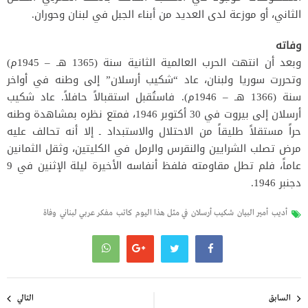
الثاني، أو موزعة لدى العديد من أبناء الجبل في لبنان وحوران.
وفاته
وبعد أن انتهت الحرب العالمية الثانية سنة (1365 هـ – 1945م)
وتحررت سوريا ولبنان، عاد “شكيب أرسلان” إلى وطنه في أواخر
سنة (1366 هـ – 1946م). فاستُقبل استقبالاً حافلاً. عاد شكيب
أرسلان إلى بيروت في 30 أكتوبر 1946، فمتع نظره بمشاهدة وطنه
حراً مستقلاً طليقاً من الاحتلال والاستبداد ـ إلا أنه تحالف عليه
مرض تصلب الشرايين والنقرس والرمل في الكليتين، وثقل الثمانين
عاماً، فلم تطل مقاومته فلفظ أنفاسه الأخيرة ليلة الإثنين في 9
دجنبر 1946.
أديب
أمير البيان
شكيب أرسلان
في مثل هذا اليوم
كاتب
مفكر عربي لبناني
وفاة
تصفّح
المقالات
السابق
التالي