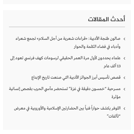
أحدث المقالات
صالون طنجة الأدبية: «قراءات شعرية من أجل السلام» تجمع شعراء
وأدباء في فضاء الكلمة والحوار
علماء يحددون لأول مرة العمر الحقيقي لرسومات كهف فرنسي تعود إلى
13 ألف عام
قصص تأسيس أبرز الجوائز الأدبية التي صنعت تاريخ الإبداع
مسرحية “خمسون دقيقة في غزة” تستحضر مآسي الحرب بقصص إنسانية
مؤثرة
اللوفر يكشف حواراً فنياً بين الحضارتين الإسلامية والأوروبية في معرض
“تآلفات”