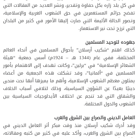
في كل بلد زاره بكل حفاوة وتقدير، ونشر العديد من المقالات التي
تفضح جرائم المستعمرين في حق الشعوب العربية والإسلامية،
وتصور الحالة الأليمة التي صارت إليها الأمور في كثير من البلدان
التي ترزح تحت نير الاستعمار.
جهوده لتوحيد المسلمين
كذلك اهتم “شكيب أرسلان” بأحوال المسلمين في أنحاء العالم
المختلفة، ففي عام (1344 هـ – 1924م) أسس جمعية “هيئة
الشعائر الإسلامية” في “برلين”، وكانت تهدف إلى الاهتمام بأمور
المسلمين في “ألمانيا”، وقد تشكلت هذه الجمعية من أعضاء
يمثلون معظم الشعوب الإسلامية، وأهم ما يميزها أنها نحت منحى
دينيًا بعيدًا عن الشؤون السياسية، وذلك لتلافي أسباب الخلاف
والشقاق التي قد تنجم عن اختلاف الأيدلوجيات السياسية بين
الشعوب والدول المختلفة.
العامل الديني والصراع بين الشرق والغرب
وقد أدرك شكيب أرسلان منذ وقت مبكر أثر العامل الديني في
الصراع بين الشرق والغرب، وأكد عليه في كثير من كتبه ومقالاته،