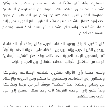
السفاح”، وأنه كان قائدًا لفرقة المتطوعين تحت إمرته، وكان
“شكيب” قد تولى قيادة تلك الفرقة من المتطوعين اللبنانيين
لمقاومة الدول التي احتلت “لبنان”، وكان من الطبيعي أن يكون
تحت إمرة “جمال باشا” باعتباره قائد الفيلق الرابع الذي تنتمي إليه
فرقة “شكيب”، واستطاع “شكيب” أن يفند أكاذيبهم، ويفضح
زيفهم وخداعهم.
كان شكيب لا يثق بوعود الحلفاء للعرب، وكان يعتقد أن الحلفاء لا
يريدون الخير للعرب، وإنما يريدون القضاء على الدولة العثمانية أولاً،
ثم يقسمون البلاد العربية بعد ذلك. وقد حذر “شكيب أرسلان”
قومه من استغلال الأجانب الدخلاء للشقاق بين العرب والترك.
ولكنه حينما رأى الأتراك يتنكرون للخلافة الإسلامية ويلغونها،
ويتجهون إلى العلمانية، ويقطعون ما بينهم وبين العروبة والإسلام
من وشائج وصلات؛ اتخذ “شكيب” موقفًا آخر من تركيا وحكامها،
وبدأ يدعو إلى الوحدة العربية؛ لأنه وجد فيها السبيل إلى قوة
العرب وتماسكهم.
وعندما انتهت الحرب العالمية الأولى حدث ما حذر منه “شكيب