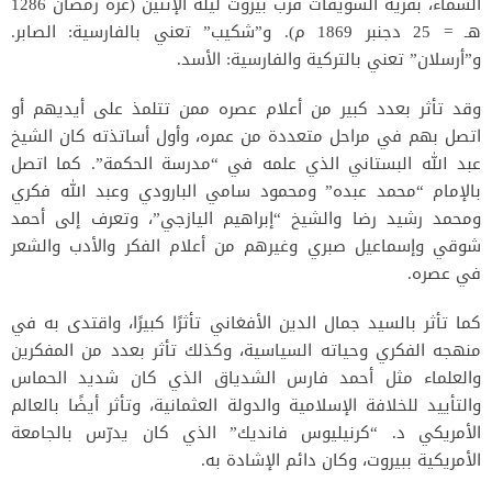
السماء، بقرية الشويفات قرب بيروت ليلة الإثنين (غرة رمضان 1286
هـ = 25 دجنبر 1869 م). و”شكيب” تعني بالفارسية: الصابر.
و”أرسلان” تعني بالتركية والفارسية: الأسد.
وقد تأثر بعدد كبير من أعلام عصره ممن تتلمذ على أيديهم أو
اتصل بهم في مراحل متعددة من عمره، وأول أساتذته كان الشيخ
عبد الله البستاني الذي علمه في “مدرسة الحكمة”. كما اتصل
بالإمام “محمد عبده” ومحمود سامي البارودي وعبد الله فكري
ومحمد رشيد رضا والشيخ “إبراهيم اليازجي”، وتعرف إلى أحمد
شوقي وإسماعيل صبري وغيرهم من أعلام الفكر والأدب والشعر
في عصره.
كما تأثر بالسيد جمال الدين الأفغاني تأثرًا كبيرًا، واقتدى به في
منهجه الفكري وحياته السياسية، وكذلك تأثر بعدد من المفكرين
والعلماء مثل أحمد فارس الشدياق الذي كان شديد الحماس
والتأييد للخلافة الإسلامية والدولة العثمانية، وتأثر أيضًا بالعالم
الأمريكي د. “كرنيليوس فانديك” الذي كان يدرّس بالجامعة
الأمريكية ببيروت، وكان دائم الإشادة به.