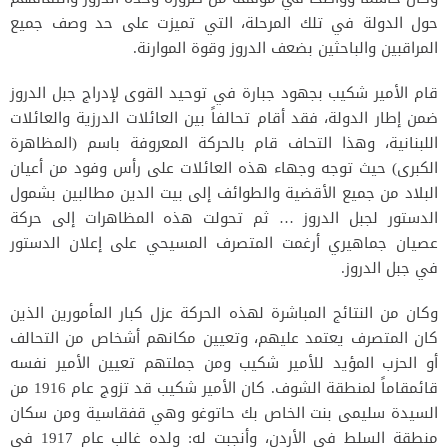
حول الدولة في تلك المرحلة، التي تميزت على حد وصف جميع
المراقبين والباحثين بضعف الدروز وقوة الموارنة.
قام الأمير شكيب بجهود جبارة في توحيد القوى لإدراج جبل الدروز
ضمن إطار الدولة، فقد أقام تحالفاً بين العائلات الدرزية والعائلات
اللبنانية، وهذا التحاف قام بالحركة المعروفة باسم (المظاهرة
الكبرى) حيث توجه وجهاء هذه العائلات على رأس وفود من أعيان
البلاد من جميع الأقضية والطوائف إلى بيت الدين مطالبين بشمول
الدستور لجبل الدروز … ثم تحولت هذه المظاهرات إلى حركة
عصيان جماهيري أرغمت المتصرف المسيحي على إعلان الدستور
في جبل الدروز.
وكان من النتائج المباشرة لهذه الحركة عزل كبار المأمورين الذين
كان المتصرف يعتمد عليهم، وتعيين مكانهم أشخاص من التحالف
أو الحزب المؤيد للأمير شكيب ومن جملتهم تعيين الأمير نفسه
قائمقاماً لمنطقة الشوف. كان الأمير شكيب قد تزوج عام 1916 من
السيدة سليمى بنت الخاص بك حاتوغو وهي قفقاسية ومن سكان
منطقة السلط في الأردن، وأنجبت له: ولده غالب عام 1917 في