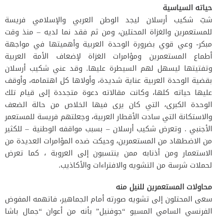
حياته السياسية
شبّ شكيب أرسلان ليجد الوطن العربي والإسلامي فريسة
للمستعمرين والغزاة المحتلين، ومن ثم فقد نما لديه – منذ وقت
مبكر- وعي قوي بضرورة الوحدة العربية وأهميتها في مواجهة
أطماع المستعمرين ومؤامرات الغزاة لإضعاف الأمة العربية
وتفتيتها ليسهل لهم السيطرة عليها. وقد عني شكيب أرسلان
بقضية الوحدة العربية عناية شديدة، وأولاها كل اهتمامه، وأوقف
عليها حياته كلها، وكانت مقالاته دعوة متجددة إلى قيام تلك
الوحدة الكبرى، التي كان يرى فيها الخلاص من حالة الضعف
والاستكانة التي سادت الأقطار العربية، وجعلتهم فريسة للمستعمر
الأجنبي . وتعرض شكيب أرسلان – بسبب مواقفه الوطنية – للكثير
من الاضطهاد من المستعمرين، وحيكت ضده المؤامرات العديدة من
الاستعمار ومن أذنابه ممن ينتسبون إلى العروبة ، كما تعرض
لحملات شرسة من التشويه والافتراءات والأكاذيب.
محاولات المستعمرين للنيل منه
سعى المحتلون إلى تشويه صورته أمام الجماهير، فاتهمه المفوض
الفرنسي السامي المسيو “جوفنيل” بأنه من أعوان “جمال باشا