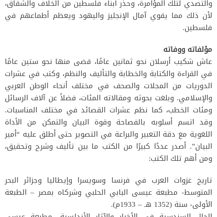
والتصدي لتلك المؤامرة، وحذر أبناء فلسطين من الخلاف والشقاق،
لأن ذلك مما يقوي آمال الإنجليز واليهود ويعظم أطماعهم في
فلسطين.
مؤلفاته ووفاته
عاش شكيب أرسلان نحو ثمانين عامًا، قضى منها نحو ستين عامًا
في القراءة والكتابة والخطابة والتأليف والنظم، وكتب في عشرات
الدوريات من المجلات والصحف في مختلف أنحاء الوطن العربي
والإسلامي. وبلغت بحوثه ومقالاته المئات، فضلاً عن آلاف الرسائل
ومئات الخطب، كما نظم عشرات القصائد في مختلف المناسبات.
وقد اتسم أسلوبه بالفصاحة وقوة البيان والتمكن من الأداة
اللغوية مع دقة التعبير والبراعة في التصوير حتى أطلق عليه “أمير
البيان”. أصدر عددًا كبيرًا من الكتب ما بين تأليف وشرح وتحقيق،
ومن أهم تلك الكتب:
تاريخ غزوات العرب في فرنسا وسويسرا وإيطاليا وجزائر البحر
المتوسط- مطبعة عيسى البابي الحلبي وشركاه بمصر – الطبعة
الأولى- سنة (1352 هـ – 1933م).
الحلل السندسية في الأخبار والآثار الأندلسية- مطبعة عيسى