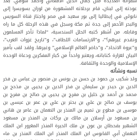
سفراته العديدة مثل جمال الدين الأفغاني وأحمد شوقي. بعد
عودته إلى لبنان، قام برحلاته المشهورة من لوزان بسويسرا إلى
نابولي في إيطاليا إلى بور سعيد في مصر واجتاز قناة السويس
والبحر الأحمر إلى جدة ثم مكة وسجل في هذه الرحلة كل ما راه
وقابله. من أشهر كتبه الحلل السندسية، “لماذا تأخر المسلمون
وتقدم غيرهم؟”، و”الارتسامات اللطاف”، و”تاريخ غزوات العرب”،
و”عروة الاتحاد”، و”حاضر العالم الإسلامي” وغيرها. ولقد لقب بأمير
البيان لغزارة كتاباته، ويعتبر واحداً من كبار المفكرين ودعاة الوحدة
الإسلامية والوحدة والثقافة.
نسبه ونشأته
ولد شكيب بن حمود بن حسن بن يونس بن منصور بن عباس بن فخر
الدين بن حيدر بن سليمان بن فخر الدين بن يحيى بن مذحج بن
محمد بن أحمد بن خليل بن مفرج بن يحيى بن صالح بن مفرج بن
يوسف بن صالح بن علي بن بحتر بن علي بن عمر بن عيسى بن
موسى بن مطوع بن تميم بن المنذر بن النعمان بن عامر بن هاني
بن مسعود بن أرسلان بن مالك بن بركات بن المنذر بن مسعود
الشهير بقحطان بن عون بن ملك الحيرة المنذر المغرور ابن الملك
النعمان أبي القابوس ابن الملك المنذر ابن الملك المنذر بن ماء