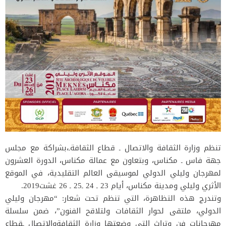
تنظم وزارة الثقافة والاتصال ـ قطاع الثقافةـ،بشراكة مع مجلس
جهة فاس ـ مكناس، وبتعاون مع عمالة مكناس، الدورة العشرون
لمهرجان وليلي الدولي لموسيقى العالم التقليدية، في الموقع
الأثري وليلي ومدينة مكناس، أيام 23 ـ 24 ـ25 ـ 26 غشت2019.
وتندرج هذه التظاهرة، التي تنظم تحت شعار: “مهرجان وليلي
الدولي، ملتقى لحوار الثقافات ولتلاقح الفنون”، ضمن سلسلة
مهرجانات فن وتراث التي وضعتها وزارة الثقافةوالاتصال ـقطاع