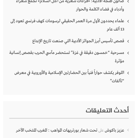
صالون طنجة الأدبية: «قراءات شعرية من أجل السلام» تجمع شعراء
وأدباء في فضاء الكلمة والحوار
علماء يحددون لأول مرة العمر الحقيقي لرسومات كهف فرنسي تعود إلى
13 ألف عام
قصص تأسيس أبرز الجوائز الأدبية التي صنعت تاريخ الإبداع
مسرحية “خمسون دقيقة في غزة” تستحضر مآسي الحرب بقصص إنسانية
مؤثرة
اللوفر يكشف حواراً فنياً بين الحضارتين الإسلامية والأوروبية في معرض
“تآلفات”
أحدث التعليقات
عزيز باكوش
تحت شعار بورتريهات المواهب : المغرب المنتخب الآخر
على