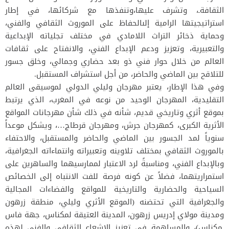
الثقافةـ، وتشرف عليها،وتنفذها مع شركائها، في إطار
استراتيجيتها الرامية إلىالحفاظ على الموروث الثقافي والفني،
وحماية ذخائر التراث اللامادي في مختلف تجلياته الإبداعية
والتعبيرية، وتعزيز ودعم الإبداع الفني، والانفتاح على ثقافات
العالم من خلال حوار فني ذو بعد حضاري وجمالي، وخلق جسور
للتلاقح بين الماضي والحاضر، من أجل استشراف المستقبل.
وفي هذا الإطار، يعتبر مهرجان وليلي الدولي لموسيقى العالم
التقليدية، المهرجان الوحيد من نوعه في المغرب، الذي يرتبط
بموقع أثري وتاريخي قديم، شأنه في ذلك شأن مهرجانات المواقع
الأثرية الكبرى، كمهرجان جرش، ومهرجان قرطاج…، ويشكل موعداً
سنوياً لمد الجسور بين الماضي والحاضر والمستقبل، والاحتفاء
بالموروث الثقافي بمختلف تلاوينه وتعبيراته وانتماءاته الجغرافية،
وبالإبداع الفني، ومناسبةً لرد الاعتبار لممارسيهما والساهرين على
استمراريتهما، فضلاً عن كونه فرصة للفت الانتباه إلى الخصائص
السياحية والحضارية والتاريخية للمواقع والفضاءات المجالية
والجغرافية التي تحتضنه (الموقع الأثري وليلي، منطقة زرهون
ومدينة مولاي إدريس زرهون، المدينة العتيقة لمكناس، جهة فاس
ـمكناس)، والمساهمة في تعزيز الإشعاع الثقافي والفني لهذه