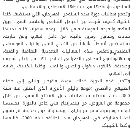
المناطق، وإدماجها في محيطها الاقتصادي والاجتماعي.
وتجمع فعاليات دورة هذه السنةمن المهرجان، التي تستضيف كندا
ـالكبيك،كضيف شرف، بين التبادل الثقافي والتلاقح الفني، وبين
المتعة والفرجة الموسيقية،من خلال برمجة سهرات فنية يحييها
فنانات وفنانون وفرق تراثية، من داخل المغرب ومن خارجه،
يستعرضون أنماطاً وألواناً من الابداع الفني والتراث الموسيقي
التقليدي.وتعكس هذه الفعاليات التعددية الثقافية والفنية،
وغناها،والتنوع المجالي والجغرافي الحاضن لها، من بلدان شقيقة
وصديقة، كالكوت ديفوار، والصين، والنمسا، وكندا ـالكيبيكـ، إضافة
إلى المغرب.
وتتميز هذه الدورة كذلك بعودة مهرجان وليلي إلى حضنه
الطبيعي والأصلي (موقع وليلي الأثري)، الذي انطلق منه سنة
2000، حيث ستنظم به فعاليات حفل الافتتاح الرسمي، من خلال
مجموعة من العروض، من بينهاإبداع فني خاص بالدورة، تجسدها
لوحة موسيقية، سفر عبر وليلي، وبمشاركة دول صديقة لم تسبق
لها المشاركة في المهرجان منذ انطلاقه سنة 2000، كالنمسا
وكندا ـالكيبيكـ.