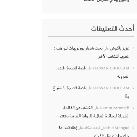
أحدث التعليقات
عزيز باكوش
تحت شعار بورتريهات المواهب :
على
المغرب المنتخب الآخر
قصة قصيرة: فندق
HASSAN CHOUTAM
على
العروبة
قصة قصيرة: مُسْتراحٌ
HASSAN CHOUTAM
على
مِنّا
الكشف عن القائمة
Ranim Zammeli
على
الطويلة للجائزة العالمية للرواية العربية 2026
إطلالات: ما
Nahid Mengad_ ناهد منكاد
على
حك جلدك مثل ظفرك…