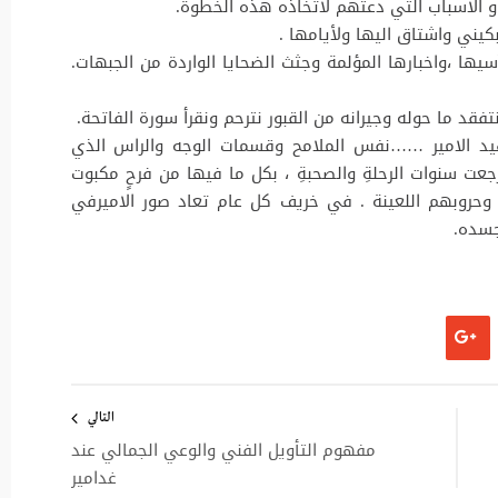
او الاسباب التي دعتهم لاتخاذه هذه الخطوة.
يني واشتاق اليها ولأيامها .
يها ،واخبارها المؤلمة وجثث الضحايا الواردة من الجبهات.
قد ما حوله وجيرانه من القبور نترحم ونقرأ سورة الفاتحة.
هيد الامير ……نفس الملامح وقسمات الوجه والراس الذي
جعت سنوات الرحلةِ والصحبةِ ، بكل ما فيها من فرحٍ مكبوت
 وحروبهم اللعينة . في خريف كل عام تعاد صور الاميرفي
جسده.
التالي
مفهوم التأويل الفني والوعي الجمالي عند
غدامير