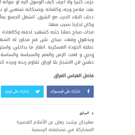
حزنت كثيرا ولا اعرف كيف الوصول اليه او عنوانه 
بقت ملامح وجه، وكلماته ،وضحكاته تمتعني او تبك
دخلت البلاد الحرب مع الشرق. انشغل الجميع بمآس
وكان لجارنا نصيب منها.
فذات صباح حملنا جثته كشهيد لدفنه وكالعادة نتف
وبذهولٍ وقعت عيناي على قبرٍ مجاور له الش
غطته الخوذة العسكرية .انهارَ ما بداخلي، واستر
ٍوحزنٍ و لعنت الزمن والفقر والسياسة والساسة
ذهني لان الاشجار بلا اوراق تقاوم ريحه وبرده ك
فاضل العباس العراق
شارك على فيسبوك
شارك على تويتر
تصفّح
المقالات
السابق
مهرجان برشيد يعلن عن الأفلام القصيرة
المشاركة في مسابقته الرسمية