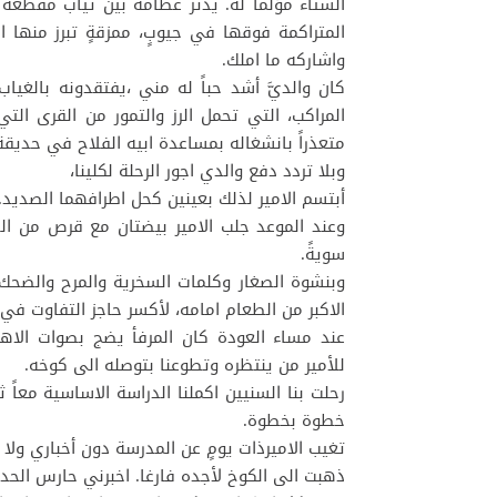
الشتاء مؤلما له. يدثر عظامه بين ثياب مقطعة ا
المتراكمة فوقها في جيوبٍ، ممزقةٍ تبرز منها 
واشاركه ما املك.
كان والديَّ أشد حباً له مني ،يفتقدونه بالغياب
المراكب، التي تحمل الرز والتمور من القرى الت
متعذراً بانشغاله بمساعدة ابيه الفلاح في حديقة 
وبلا تردد دفع والدي اجور الرحلة لكلينا،
أبتسم الامير لذلك بعينين كحل اطرافهما الصديد.
وعند الموعد جلب الامير بيضتان مع قرص من الخب
سويةً.
وبنشوة الصغار وكلمات السخرية والمرح والضحك ال
الاكبر من الطعام امامه، لأكسر حاجز التفاوت في مت
عند مساء العودة كان المرفأ يضج بصوات الاهل 
للأمير من ينتظره وتطوعنا بتوصله الى كوخه.
رحلت بنا السنيين اكملنا الدراسة الاساسية معاً ث
خطوة بخطوة.
تغيب الاميرذات يومٍ عن المدرسة دون أخباري ولا
ذهبت الى الكوخ لأجده فارغا. اخبرني حارس الحد