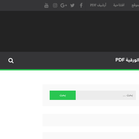
موقع
افتتاحية
أرشيف PDF
مجلة طنجة الأدبية الموقع الأدبي والثقافي الأول داخل العالم العربي، يتم تحديثه على مدار 24 ساعة ويفتح المجال لكل المبدعين في شتى أنحاء
، مسرح، سينما، تشكيل، كاريكاتير، موسيقى، حوارات و إصدارات
ورقية PDF
البحث
عن: