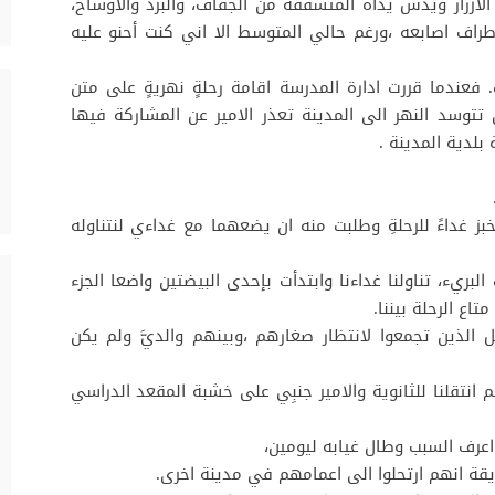
لازرار ويدس يداه المتشققة من الجفاف، والبرد والاوساخ،
اطراف اصابعه ،ورغم حالي المتوسط الا اني كنت أحنو عليه
. فعندما قررت ادارة المدرسة اقامة رحلةٍ نهريةٍ على متن
ي تتوسد النهر الى المدينة تعذر الامير عن المشاركة فيها
بلدية المدينة .
ز غداءً للرحلةِ وطلبت منه ان يضعهما مع غداءي لنتناوله
بريء، تناولنا غداءنا وابتدأت بإحدى البيضتين واضعا الجزء
اع الرحلة بيننا.
الذين تجمعوا لانتظار صغارهم ،وبينهم والديَّ ولم يكن
م انتقلنا للثانوية والامير جنبِي على خشبة المقعد الدراسي
 اعرف السبب وطال غيابه ليومين،
يقة انهم ارتحلوا الى اعمامهم في مدينة اخرى.