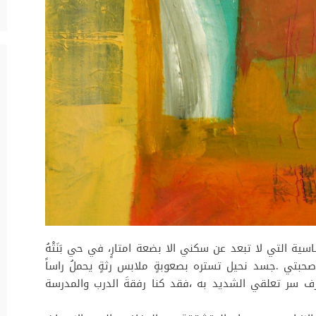
سية التي لا تبعد عن سكني الا بضعة امتارٍ، في حي بَنَتْهُ
 صحبتي .جسد نحيل تستره بصعوبةٍ ملابس رثةٍ يحملُ راساً
أعرف سر تعلقي الشديد به ،فقد كنا رفقةَ الدرب والمدرسة