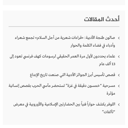
أحدث المقالات
صالون طنجة الأدبية: «قراءات شعرية من أجل السلام» تجمع شعراء
وأدباء في فضاء الكلمة والحوار
علماء يحددون لأول مرة العمر الحقيقي لرسومات كهف فرنسي تعود إلى
13 ألف عام
قصص تأسيس أبرز الجوائز الأدبية التي صنعت تاريخ الإبداع
مسرحية “خمسون دقيقة في غزة” تستحضر مآسي الحرب بقصص إنسانية
مؤثرة
اللوفر يكشف حواراً فنياً بين الحضارتين الإسلامية والأوروبية في معرض
“تآلفات”