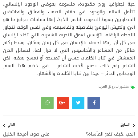
حية لجغرافيا روح مكدودة، ملسوعة بفوضى الوجود الإنساني،
تتأمل العالم والوجود في مقام الصمت والعشق والعاشقين
المصلوبين بسوط التصوف الناعم اللذيذ، إنها مقامات تتجاوز ما هو
آنيّ، وتعيش اليوميّ بتفاصيله وتقاسيمه، وفي نفس الوقت تتجاوز
اللحظة الراهنة، لتؤسس لعمق التجربة الشعرية التي تخلد الإنسان
في كل آن. إنها احتفاء بالإنسان في كل زمان ومكان، وسط ركام
هائل من المشاعر والأحاسيس التي لا قرار لها، لتسائل الحزن
المعشش في ثنايا الكلمات عسى أن تمسحه أو تمسح بعضه، لكن
الشاعر رغم ذلك، يصنع لأخيه الشاعر – في خضم هذا السفر
الوجداني الحائر – عيدا بين ثنايا الكلمات والأشعار.
منشورات رونق المغرب
تصفّح
المقالات
السابق
التالي
الحب..كيف تقع المأساة؟
على صوت أميمة الخليل