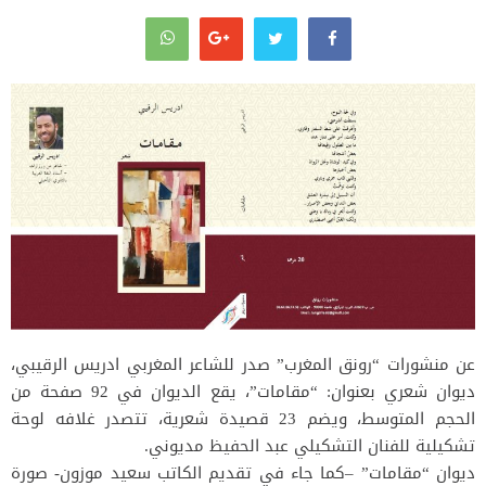
عن منشورات “رونق المغرب” صدر للشاعر المغربي ادريس الرقيبي،
ديوان شعري بعنوان: “مقامات”، يقع الديوان في 92 صفحة من
الحجم المتوسط، ويضم 23 قصيدة شعرية، تتصدر غلافه لوحة
تشكيلية للفنان التشكيلي عبد الحفيظ مديوني.
ديوان “مقامات” –كما جاء في تقديم الكاتب سعيد موزون- صورة