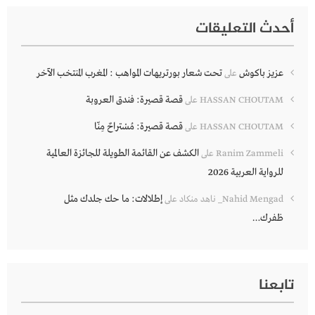
أحدث التعليقات
عزيز باكوش
تحت شعار بورتريهات المواهب : المغرب المنتخب الآخر
على
قصة قصيرة: فندق العروبة
HASSAN CHOUTAM
على
قصة قصيرة: مُسْتراحٌ مِنّا
HASSAN CHOUTAM
على
الكشف عن القائمة الطويلة للجائزة العالمية
Ranim Zammeli
على
للرواية العربية 2026
إطلالات: ما حك جلدك مثل
Nahid Mengad_ ناهد منكاد
على
ظفرك…
تابعنا