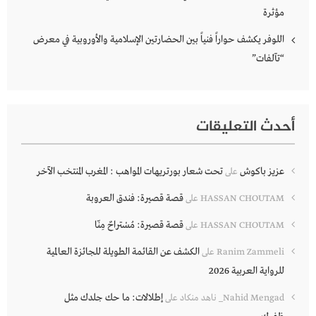
مؤثرة
اللوفر يكشف حواراً فنياً بين الحضارتين الإسلامية والأوروبية في معرض
“تآلفات”
أحدث التعليقات
عزيز باكوش
تحت شعار بورتريهات المواهب : المغرب المنتخب الآخر
على
قصة قصيرة: فندق العروبة
HASSAN CHOUTAM
على
قصة قصيرة: مُسْتراحٌ مِنّا
HASSAN CHOUTAM
على
الكشف عن القائمة الطويلة للجائزة العالمية
Ranim Zammeli
على
للرواية العربية 2026
إطلالات: ما حك جلدك مثل
Nahid Mengad_ ناهد منكاد
على