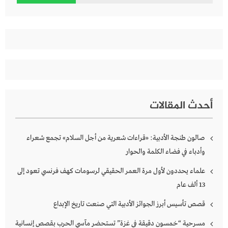
عن:
أحدث المقالات
صالون طنجة الأدبية: «قراءات شعرية من أجل السلام» تجمع شعراء
وأدباء في فضاء الكلمة والحوار
علماء يحددون لأول مرة العمر الحقيقي لرسومات كهف فرنسي تعود إلى
13 ألف عام
قصص تأسيس أبرز الجوائز الأدبية التي صنعت تاريخ الإبداع
مسرحية “خمسون دقيقة في غزة” تستحضر مآسي الحرب بقصص إنسانية