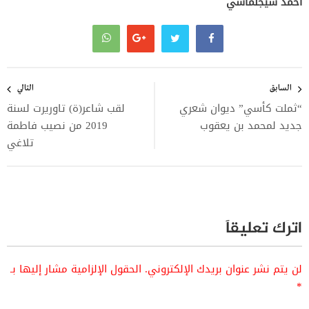
أحمد سيجلماسي
تصفّح
المقالات
السابق
التالي
“ثملت كأسي” ديوان شعري
لقب شاعر(ة) تاوريرت لسنة
جديد لمحمد بن يعقوب
2019 من نصيب فاطمة
تلاغي
اترك تعليقاً
لن يتم نشر عنوان بريدك الإلكتروني.
الحقول الإلزامية مشار إليها بـ
*