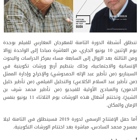
تنطلق أنشطة الدورة الثامنة للمهرجان المغاربي للفيلم بوجدة
يوم الإثنين 10 يونيو الجاري، من العاشرة صباحا إلى الواحدة زوالا
ومن الثالثة بعد الزوال إلى السابعة مساء بمركز الدراسات والبحوث
الإنسانية والاجتماعية، وذلك بتنظيم أربع ورشات تكوينية في
السيناريو (من تأطير عبد الإله الحمدوشي) والإخراج وإدارة الممثل
(من تأطير عبد السلام الكلاعي) والتحليل الفيلمي (من تأطير خليل
الدمون) والمبادئ الأولية للفيديو (من تأطير محمد شرف بن
الشيخ). وتختتم أشغال هذه الورشات يوم الثلاثاء 11 يونيو بنفس
الزمان والمكان.
أما حفل الإفتتاح الرسمي لدورة 2019 فسينطلق في الثامنة ليلا
بمسرح محمد السادس، مباشرة بعد اختتام الورشات التكوينية.