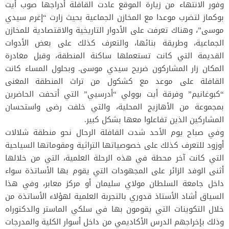
وفور الانتهاء من زيارة الموقع عادت القافلة أدراجها صوب أيت
بوكماز لتضرب موعدا مع المخازن الجماعية بحيث زارت “إغرم سيدي
موسى”، وهناك تعرفت على الأدوار التاريخية والاقتصادية للمخازن
الجماعية، وطريقة بنائها، والتعرف كذلك على بعض الأدوات
القديمة التي كانت تستعملها ساكنة المنطقة، وقبل مغادرة
المكان زار المشاركون ضريح سيدي موسى. وبحلول المساء كانت
القافلة على موعد مع كشكول من تراث المنطقة المغنى
“كبوغانيم” وفرقة أيت بوولي “أدرسيي” التي أتحفت الحاضرين
بمجموعة من الأهازيج المحلية، والتي خلفت رضى واستحسان
المشاركين الذين تفاعلوا معها بشكل كبير.
وفي صباح يوم الأحد شدت القافلة الرحال نحو منطقة شلالات
أوزود للتعرف كذلك على خصوصياتها التراثية ومقوماتها السياحية
التي كانت آخر محطة في هذه الرحلة العلمية، التي من خلالها
أثنى الوفد الزائر على المجهودات التي يقوم بها الأساتذة سواء
داخل جامعة السلطان مولاي سليمان أو مركز معابر، وفي هذا
السياق أشاد الأستاذ قدوري بالتجربة العلمية لهؤلاء الأساتذة من
خلال التكوينات التي يقومون بها في سلكي الماستر والدكتوراه
وذلك بإخراجهم الدرس الأكاديمي من داخل أسوار الكلية والمدرجات