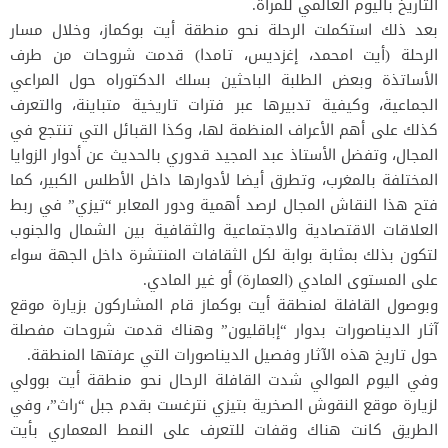
التاريخ باليوم العالمي للمرأة.
بعد ذلك استكملت الرحلة نحو منطقة أيت بوكماز، وخلال مسار
الرحلة (أيت امحمد، إغزديس، تامدا) قدمت شروحات من طرف
الأساتذة وبعض الطلبة الباحثين بسلك الدكتوراه حول المراعي
الجماعية، وكيفية تدبيرها عبر فترات تاريخية متباينة، والتعرف
كذلك على أهم الأعراف المنظمة لها، وكذا القبائل التي تنتجع في
المجال، وتفضل الأستاذ عبد المجيد قدوري بالحديث عن أدوار الزوايا
المختلفة بالمغرب، وتطرق أيضا لأدوارها داخل الأطلس الكبير، كما
فتح هذا النقاش المجال لرصد أهمية ودور المعابر “تيزي” في ربط
العلاقات الاقتصادية والاجتماعية والثقافية بين الشمال والجنوب
لتكون بذلك بمثابة بوابة لكل الثقافات المنتشرة داخل الجهة سواء
على المستوى المادي (العمارة) أو غير المادي.
وبوصول القافلة لمنطقة أيت بوكماز قام المشاركون بزيارة موقع
آثار الديناصورات بدوار “إباقليون” وهناك قدمت شروحات مفصلة
حول تاريخ هذه الآثار وفصيل الديناصورات التي عرفتها المنطقة.
وفي اليوم الموالي شدت القافلة الرحال نحو منطقة أيت بوولي
لزيارة موقع النقوش الصخرية بتيزي نترغست بقدم جبل “راث”، وفي
الطريق كانت هناك وقفات للتعرف على النمط المعماري بأيت