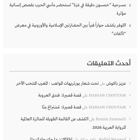
مسرحية “خمسون دقيقة في غزة” تستحضر مآسي الحرب بقصص إنسانية
مؤثرة
اللوفر يكشف حواراً فنياً بين الحضارتين الإسلامية والأوروبية في معرض
“تآلفات”
أحدث التعليقات
عزيز باكوش
تحت شعار بورتريهات المواهب : المغرب المنتخب الآخر
على
قصة قصيرة: فندق العروبة
HASSAN CHOUTAM
على
قصة قصيرة: مُسْتراحٌ مِنّا
HASSAN CHOUTAM
على
الكشف عن القائمة الطويلة للجائزة العالمية
Ranim Zammeli
على
للرواية العربية 2026
إطلالات: ما حك جلدك مثل
Nahid Mengad_ ناهد منكاد
على