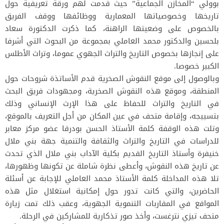
بوولي “المخازن الجماعية” حيث قدمت لهم ورقة تعريفية حول
تاريخها وخصوصياتها المعمارية ووظائفها ووقف الفريق
بالخصوص على وضعيتها الراهنة، كما ذكرت الدكتورة سعاد
بلحسين والدكتور محمد العاملي بمجموعة من البحوث التي أشرفا
على إنجازها بخصوص التاريخ والتراث الجهوي عموما، وتراث الأطلس
الكبير خصوصا.
وبالوصول إلى موقع النقوش الصخرية قدم الأساتذة شروحات حول
المنطقة، وموقع هذه النقوش الصخرية، ومجهودات فريق البحث
في التاريخ والتراث للحفاظ على هذا الإرث الإنساني وذلك
بتسييجه، وإقامة متحف في عين المكان من أجل التعريف بالموقع،
وتلت هذه الوقفة كلمة الأستاذ الحسن بودرقا عضو مركز معابر
للدراسات في التاريخ والتراث والثقافة والتنمية جهة بني ملال
خنيفرة وأستاذ التاريخ القديم بكلية الآداب بني ملال الذي تحدث
عن تاريخ هذه النقوش، وأعطى نظرة شاملة عن تكونها وظهورها،
تلا هذه المداخلة كلمة الأستاذ محمد العاملي للإجابة عن أسئلة
الحاضرين، والتي كانت تدور حول إمكانية استغلال مثل هذه
المواقع في المقاربات التنموية الجهوية، وعقب ذلك تمت زيارة
متحف تيزي نترغست، وأخذ صور تذكارية للمشاركين في الرحلة.