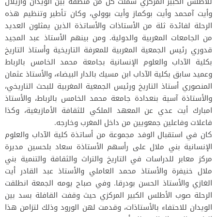
للأطلس الكبير المركزي شملت كل من منطقة بين الويدان وأزيلال
وأيت آمحمد وأيت بوكماز وأيت بوولي، وكان تأطير وتنظيم هذه
الرحلة لفائدة ثلة من الأستاذات والأساتذة الذين يمثلون العديد
من الجامعات المغربية والدولية. ومن بينهم الأستاذ عبد المجيد
قدوري رئيس الجمعية المغربية للمعرفة التاريخية وأستاذ التاريخ
بكلية الآداب والعلوم الإنسانية بجامعة محمد الخامس بالرباط
وعميد سابق بكلية الآداب ابن مسيك بالدار البيضاء، والأستاذ عثمان
المنصوري أستاذ التاريخ ورئيس الجمعية المغربية للبحث التاريخي،
والأستاذة آسية بنعدادة جامعة محمد الخامس بالرباط، والأستاذ
امبارك أيت عدي عن المعهد الملكي للثقافة الأمازيغية، وكذا
فاعلات وفاعلين جمعويين من داخل المغرب وخارجه.
كان في استقبال الوفد مجموعة من أساتذة كلية الآداب والعلوم
الإنسانية بني ملال على رأسهم الأستاذة سعاد بلحسين مديرة
مركز معابر للدراسات في التاريخ والتراث والثقافة والتنمية بني
ملال خنيفرة والأستاذ محمد العاملي والأستاذ عبد القادر أيت
الغازي والأستاذ الحسن بودرقا. وفي صباح يومه الجمعة انطلقت
الرحلة صوب الأطلس الكبير المركزي حيث وقفت القافلة بسد بين
الويدان للاحتفاء بالأستاذات، وقدمت لهن الورود وذلك لتزامن هذا