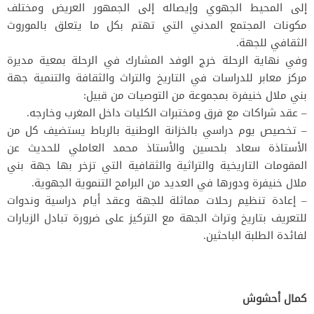
إلى المحيط الجهوي وإيصاله إلى الجمهور العريض ومختلف
مكونات المجتمع المدني التي تهتم بكل ما يتعلق بالموروث
الثقافي للجهة.
وفي نهاية الرحلة خرج الوفد المشارك في الرحلة بمعية مديرة
مركز معابر للدراسات في التاريخ والتراث والثقافة والتنمية جهة
بني ملال خنيفرة بمجموعة من التوصيات من قبيل:
– عقد شراكات مع فرق ومختبرات الكليات داخل المغرب وخارجه.
– تخصيص يوم دراسي بالخزانة الوطنية بالرباط يستضيف كل من
الأستاذة سعاد بلحسين والأستاذ محمد العاملي للحديث عن
المقومات التاريخية والتراثية والثقافية التي تزخر بها جهة بني
ملال خنيفرة ودورها في العديد من البرامج التنموية الجهوية.
– إعادة تنظيم رحلات مماثلة للجهة وعقد أيام دراسية وندوات
للتعريف بتاريخ وتراث الجهة مع التركيز على ضرورة تبادل الزيارات
لفائدة الطلبة الباحثين.
كمال أحشوش