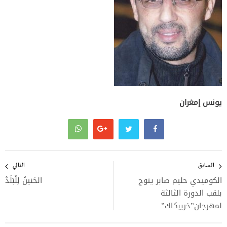
يونس إمغران
تصفّح
المقالات
السابق
التالي
الكوميدي حليم صابر يتوج
الحَنينُ لِلْبَلَدْ
بلقب الدورة الثالثة
لمهرجان”خريبكاك”