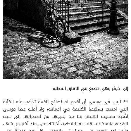
إلى كوثر وهي تضيع في الزقاق المظلم
**
ليس في وسعي أن أقدم له نصائح نافعة تذهب عنه الكآبة
التي امتدت بسُحُبها الكثيفة في أعماقه، ولا أملك عصا موسى
لأُفيدَ نفسيته العليلة بما قد يخرجها من اضطرابها إلى حيث
الهدوء والسكينة.. قلت له: انقطعت أخبارُك عني منذ أكثر من شهر،