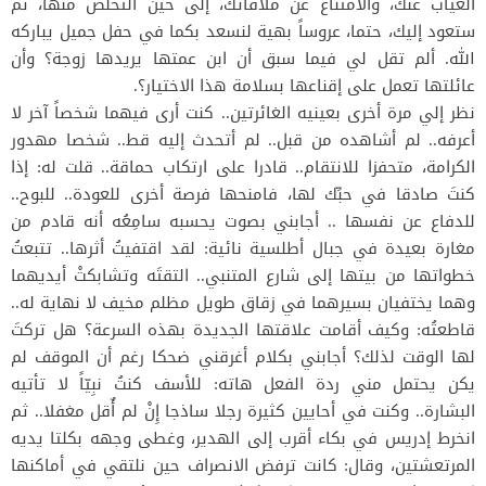
الغياب عنك، والامتناع عن ملاقاتك، إلى حين التخلص منها، ثم
ستعود إليك، حتما، عروساً بهية لنسعد بكما في حفل جميل يباركه
الله. ألم تقل لي فيما سبق أن ابن عمتها يريدها زوجة؟ وأن
عائلتها تعمل على إقناعها بسلامة هذا الاختيار؟.
نظر إلي مرة أخرى بعينيه الغائرتين.. كنت أرى فيهما شخصاً آخر لا
أعرفه.. لم أشاهده من قبل.. لم أتحدث إليه قط.. شخصا مهدور
الكرامة، متحفزا للانتقام.. قادرا على ارتكاب حماقة.. قلت له: إذا
كنتَ صادقا في حبِّك لها، فامنحها فرصة أخرى للعودة.. للبوح..
للدفاع عن نفسها .. أجابني بصوت يحسبه سامِعُه أنه قادم من
مغارة بعيدة في جبال أطلسية نائية: لقد اقتفيتُ أثرها.. تتبعتُ
خطواتها من بيتها إلى شارع المتنبي.. التقتَه وتشابكتْ أيديهما
وهما يختفيان بسيرهما في زقاق طويل مظلم مخيف لا نهاية له..
قاطعتُه: وكيف أقامت علاقتها الجديدة بهذه السرعة؟ هل تركتَ
لها الوقت لذلك؟ أجابني بكلام أغرقني ضحكا رغم أن الموقف لم
يكن يحتمل مني ردة الفعل هاته: للأسف كنتُ نبِيّاً لا تأتيه
البشارة.. وكنت في أحايين كثيرة رجلا ساذجا إِنْ لم أٌقل مغفلا.. ثم
انخرط إدريس في بكاء أقرب إلى الهدير، وغطى وجهه بكلتا يديه
المرتعشتين، وقال: كانت ترفض الانصراف حين نلتقي في أماكنها