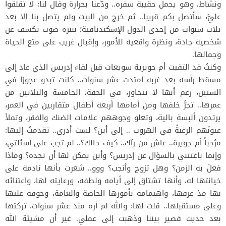
ونشاط، وهو يحمل حقيبة سفره.. ودَّعنا بحرارة وقال لنا: لا تقلقوا
عليَّ، سأتصل بكم قريبا.. ثم خرج من البيت ولم يتصل بنا إلا بعد
ثلاث سنوات من إحدى الدول الإسكندنافية؛ بنبرة صوت تكشف عن
شخصية جادة، ونظرة واقعية للأمور، وإقبال غريب على متع الحياة
وجمالها.
وكنتُ قد التقيت أم جويرية سويعات قبل لقاء إدريس الذي عاد إلى
مسقط رأسه بعد غربة امتدت عشر سنوات.. كانت تبدو عجوزا في
الستين، رغم أنها لا تتجاوز، في الحقة، الخامسة والثلاثين من
عمرها.. تجرُّ خلفها ومن أمامها أربعة أطفال متقاربين في العمر،
يرتدون ألبسة بالية، وتعلو وجوههم علامات الضنك والفقر، وتملأ
عيونَهم الرغبةُ في الهروب .. إلى أين؟ لست أدري.. تقدمتُ إليها:
مرْحباً أم جويرة.. عاش من رآك.. كيف حالك؟.. لم تجب على أسئلتي،
وإنما باغتتني بالسؤال عن إدريس؟ وأين يمكن لها أن تجده؟ وماذا
فعلَ به الزمن؟ وهل تزوج وأنجب؟ ووو.. شعرت بأنها نادمة على
خيانتها له، وأنها تشتاق إلى أيامه ولطفه، ورعايته لها، واعتنائه
بها مذ عرفها، واهتمامه بأمورها الخاصة والعامة، وخوفه عليها
وعلى مستقبلها.. قلت لها: والله لم أره منذ عشر سنوات. تركتها
بعد حديث قصير بيننا وذهبت إلى عملي. غير أن مشيئة الله