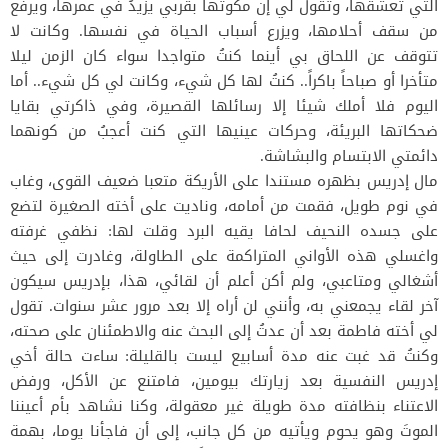
التي تعشقها، وتقول لي إن مكوثها بقربي يزيدُ في عمرها، ويرفع
من سقف أحلامها، ويزرع أسباب الحياة في نفسها. وكانت لا
تتوقف عن اللحاق بي أينما كنتُ متواجدا سواء كان الزمن ليلا
متأخرا أو صباحاً باكراً.. كنتُ لها كل شيء، وكانت لي كل شيء.. أما
اليوم فلا أملك شيئا إلا رسائلها القصيرة، وفي ذاكرتي بقايا
ضحكاتها البريئة، وحركات عينيها التي كنت أعجبُ من كونهما
دائمتي الابتسام والبشاشة.
مال إدريس بظهره مستندا على الأريكة متعبا ضعيف القوى، وغاب
في نوم طويل، فقمت من أمامه، وناديت على أخته الصغيرة لتضع
على جسده النحيف لحافا يقيه البرد وقلت لها: نظفي غرفته
واغسلي هذه الأواني المتراكمة على الطاولة، وغادرت إلى حيث
أشغالي ومتاعبي، ولم أكن أعلم أن لقائي، هذا، بإدريس سيكون
آخر لقاء يجمعني به، وأنني لن أراه إلا بعد مرور عشر سنوات. تقول
لي أخته فاطمة بعد أن عدتُ إلى البحث عنه والاطمئنان على صحته،
وكنتُ قد غبت عنه مدة أسابيع ليست بالقليلة: ساءت حالة أخي
إدريس النفسية بعد زيارتك بيومين، فامتنع عن الأكل، ورفض
الاعتناء بنظافته مدة طويلة غير معقولة، وكنا نشاهد بأم أعيننا
الموتَ وهو يحوم ويأتيه من كل جانب، إلى أن فاجأنا يوما، بهمة