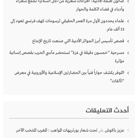
صالون طنجة الأدبية: «قراءات شعرية من أجل السلام» تجمع شعراء
وأدباء في فضاء الكلمة والحوار
علماء يحددون لأول مرة العمر الحقيقي لرسومات كهف فرنسي تعود إلى
13 ألف عام
قصص تأسيس أبرز الجوائز الأدبية التي صنعت تاريخ الإبداع
مسرحية “خمسون دقيقة في غزة” تستحضر مآسي الحرب بقصص إنسانية
مؤثرة
اللوفر يكشف حواراً فنياً بين الحضارتين الإسلامية والأوروبية في معرض
“تآلفات”
أحدث التعليقات
عزيز باكوش
تحت شعار بورتريهات المواهب : المغرب المنتخب الآخر
على