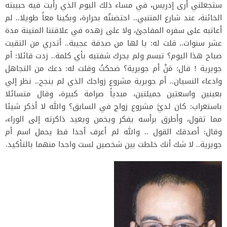
ستجعلني أرى إدريس، في مساء ذلك اليوم الذي رأيت فيه حبيبته
الخائنة، عند شارع المتنبي.. احتضنتُه بحرارة، وبكينا معاً طويلا.. لم
أعاتبه على سفره المفاجئ، ولا على زهده في علاقتنا المتينة مدة
عشر سنوات.. قلت له: يا لها من صدفة عجيبة.. أتدري من التقيت
صباح هذا اليوم؟ تبسم ولم يحرك شفتيه بأي كلمة.. زدت قائلا: أم
جويرية ! قال: مَنْ أم جويرية؟ ضحكتُ وقلت له: دعك من التجاهل
وادعاء النسيان.. أم جويرية مشروع زواجك الذي لم ينجح.. نظر إلي
بعينين واسعتين جميلتين، مبدياً صرامة كبيرة، وقال متسائلا
باستغراب: كان لديَّ مشروع زواج في السابق؟ والله لا أذكر شيئا
مما تقول، وأطرق برأسه يفكر ويخمن ويعيد ذاكرته إلى الوراء،
وقال: أصدقك القول .. والله لم أعرف أحدا قط يحمل اسم أم
جويرية.. لا شك أنك خلطت بين شخصين لست واحدا منهما بالتأكيد.