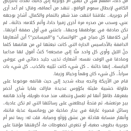
من ذلك، المهم هي أن تبقى أم جويرية إلى جانبك تمدك بالترياق
الكافي لإبطال سموم الواقع.. تنهد من أعماقه، وقال: لم أعد أرى
أم جويرية.. علاقتنا انتهت منذ شهر بالتمام والكمال. أشاح بوجهه
عني، وسحب من صدره مرة أخرى زفيرا حادا، وأتم كلامه: خائنة.. لم
تكن صادقة في عواطفها وحبها.. باعتني في أول صفقة أغرتها..
أين كلامها كل صباح في “الواتساب” و”الميسانجر”؟ أين أشعارها
الدافقة بالأحاسيس الحارة التي كانت تبعثها لي من هاتفها كلما
جنَّ الليل وأوى كل واحد منَّا إلى مضجعه؟ كنتُ أقول لها مداعبا
وصادقا في الوقت نفسه: أشعارك تذيب جليد دمائي في عروقي
اليابسة.. إنها خائنة .. كل شيء كانت تَبْنِيه بالكذب.. كل شيء بات
سراباً.. كل شيء كان وهماً وخيالا وزيفا.
قام من الأريكة واتجه ببطء شديد إلى حيث هاتفه موضوعا على
طاولة خشبية مليئة بكؤوس عديدة مازالت بقايا شاي أخضر
بقعرها، ظاهرٌ أنها لم تغسل وتنظف منذ مدة طويلة، وأخذ هاتفه
بيدٍ مرتعشة، ثم فتحهُ ليطلعني على رسائلها التي لم تكن عادية..
رسائل قصيرة غارقة في بحار صاخبة من رومانسية عذبة فاتنة،
وأنهار منسابة هادئة من عشق وَوَلَهٍ وصبابة. قلت له: ربما تمر أم
جويرية بظروف صعبة، أو تتعرض لضغوطات ما، أكرهتها مؤقتا على