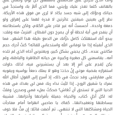
وأنت الذي تحرص على مجالستي بالمقهى كل يوم، وتسأل عني
بالهاتف كلما تعذر عليك رؤيتي، فما الذي ألمَّ بك واستجدَّ في
حياتك وحوَّلك إلى شبه جسد يكاد لا يُرى من فوق هذه الأريكة.
نظر إلي بعينين ضيقتين غائرتين لا قدرة لهما على إهراق ولو
دمعة واحدة.. أحسستُ أنه غير قادر على الكلام، ولكن باستطاعته
أن ينفجر في أية لحظة أو أن يصرخ دون انقطاع.. اقتربتُ منه وقلت:
يبدو أنك استهلكتَ كامل خزَّانك من الدمع طيلة هذا الشهر.. فما
الذي أبقيتَه إذا ما توفاني الله واستدعاني للقائه؟ كنتُ أدرك حجم
مكانتي عنده.. كان يحبني بشكل كبير، ويعتبرني أخاه الذي لم تلده
أمه.. يقاسمني كل صغيرة وكبيرة من حياته الظاهرة والباطنة، ولم
يكن يُقدِم على أمرٍ إلا بعد أن يستشيرني فيه، لذلك حاولت
استفزازه بقضية موتي إِنْ حدَث؛ وهو لا يملك دمعاً يواسيه ويقويه
على مفارقتي. وقد نجحتُ في ذلك، إذ أسرع إلى القول: أطال الله
عمرك يا شقيق الروح.. إذا لبَّيتَ نداء ربك فمن لي بعدك في هذه
الدنيا التي لا تستحق أن تُعَاش؟ ضحكتُ بملء فمي وصدري؛ وقلتُ
له: لكل أجَلٍ كتاب، والحياة جميلة بأفراحها وأحزانها.. قشيبة
ببساطتها وتعقيداتها.. كفاك يا صاحبي انهزاما أمام مفاجآت
الحياة ومشاكلها التي لا تنتهي.. ثم أضفت قائلا: إِن متُّ فلا خوف