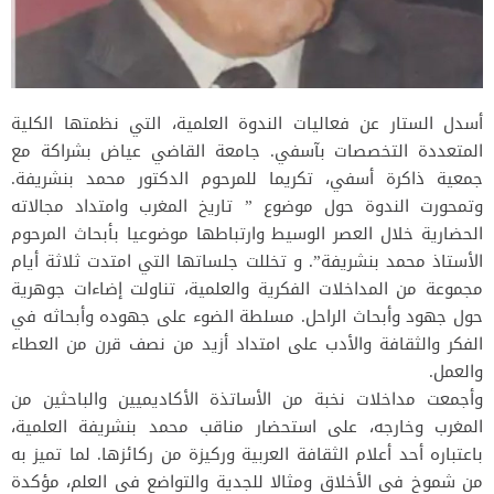
أسدل الستار عن فعاليات الندوة العلمية، التي نظمتها الكلية
المتعددة التخصصات بآسفي. جامعة القاضي عياض بشراكة مع
جمعية ذاكرة أسفي، تكريما للمرحوم الدكتور محمد بنشريفة.
وتمحورت الندوة حول موضوع ” تاريخ المغرب وامتداد مجالاته
الحضارية خلال العصر الوسيط وارتباطها موضوعيا بأبحاث المرحوم
الأستاذ محمد بنشريفة”. و تخللت جلساتها التي امتدت ثلاثة أيام
مجموعة من المداخلات الفكرية والعلمية، تناولت إضاءات جوهرية
حول جهود وأبحاث الراحل. مسلطة الضوء على جهوده وأبحاثه في
الفكر والثقافة والأدب على امتداد أزيد من نصف قرن من العطاء
والعمل.
وأجمعت مداخلات نخبة من الأساتذة الأكاديميين والباحثين من
المغرب وخارجه، على استحضار مناقب محمد بنشريفة العلمية،
باعتباره أحد أعلام الثقافة العربية وركيزة من ركائزها. لما تميز به
من شموخ في الأخلاق ومثالا للجدية والتواضع في العلم، مؤكدة