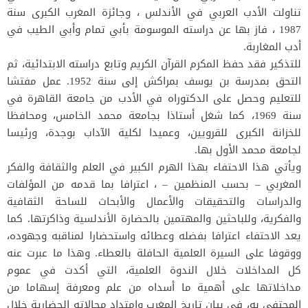
تناولت الأدب العربي في الأندلس ، وجائزة المغرب الكبرى سنة
1987 ، فاز بها عن دراسته الموسومة بأبي تمام وأبي الطيب في
أدب المغاربة.
للتذكير فقد حفظ المكرم القرآن الكريم وتابع دراسته الابتدائية، ثم
التحق بمدرسة بن يوسف بمراكش إلى سنة 1952. عمل مفتشا
للتعليم وحصل على الدكتوراه في الأدب من جامعة القاهرة في
سنة 1969، كما شغل أستاذا بجامعة محمد الخامس، ومحافظا
للخزانة الكبرى للقرويين، وعميدا لكلية الآداب بوجدة، ورئيسا
لجامعة محمد الأول بها.
ويأتي هذا الاحتفاء بهذا الهرم الكبير في العلم والثقافة والفكر
المغربي – بحسب المنظمين – ، اعترافا بما قدمه من المؤلفات
والدراسات والتحقيقات والأعمال والأبحاث للساحة الثقافية
والفكرية، وللباحثين والمهتمين بالحضارة الأندلسية وذاكرتها. كما
يعد الاحتفاء اعترافا بفضله وعطائه واستحضارا لمناقبه وجهوده،
ووقوفا على السيرة العلمية الحافلة بالعطاء. وهذا ما عبرت عنه
كل المداخلات خلال الندوة العلمية، التي أكدت في عموم
مداخلاتها على أهمية ما أسداه من علم ومعرفة إسهاما من
المحتفى به، في بيان تاريخ المغرب وامتداد مجالاته الحضارية خلال