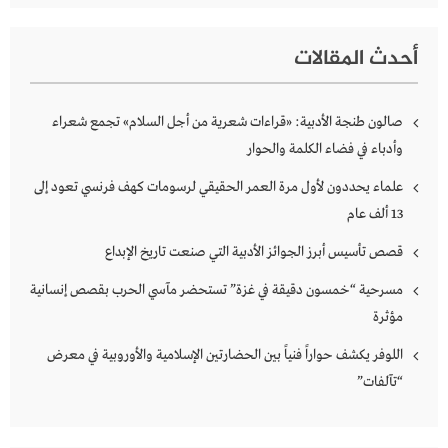
أحدث المقالات
صالون طنجة الأدبية: «قراءات شعرية من أجل السلام» تجمع شعراء
وأدباء في فضاء الكلمة والحوار
علماء يحددون لأول مرة العمر الحقيقي لرسومات كهف فرنسي تعود إلى
13 ألف عام
قصص تأسيس أبرز الجوائز الأدبية التي صنعت تاريخ الإبداع
مسرحية “خمسون دقيقة في غزة” تستحضر مآسي الحرب بقصص إنسانية
مؤثرة
اللوفر يكشف حواراً فنياً بين الحضارتين الإسلامية والأوروبية في معرض
“تآلفات”