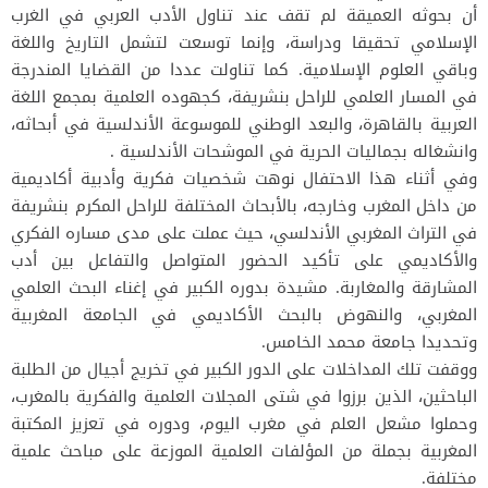
أن بحوثه العميقة لم تقف عند تناول الأدب العربي في الغرب
الإسلامي تحقيقا ودراسة، وإنما توسعت لتشمل التاريخ واللغة
وباقي العلوم الإسلامية. كما تناولت عددا من القضايا المندرجة
في المسار العلمي للراحل بنشريفة، كجهوده العلمية بمجمع اللغة
العربية بالقاهرة، والبعد الوطني للموسوعة الأندلسية في أبحاثه،
وانشغاله بجماليات الحرية في الموشحات الأندلسية .
وفي أثناء هذا الاحتفال نوهت شخصيات فكرية وأدبية أكاديمية
من داخل المغرب وخارجه، بالأبحاث المختلفة للراحل المكرم بنشريفة
في التراث المغربي الأندلسي، حيث عملت على مدى مساره الفكري
والأكاديمي على تأكيد الحضور المتواصل والتفاعل بين أدب
المشارقة والمغاربة. مشيدة بدوره الكبير في إغناء البحث العلمي
المغربي، والنهوض بالبحث الأكاديمي في الجامعة المغربية
وتحديدا جامعة محمد الخامس.
ووقفت تلك المداخلات على الدور الكبير في تخريج أجيال من الطلبة
الباحثين، الذين برزوا في شتى المجلات العلمية والفكرية بالمغرب،
وحملوا مشعل العلم في مغرب اليوم، ودوره في تعزيز المكتبة
المغربية بجملة من المؤلفات العلمية الموزعة على مباحث علمية
مختلفة.