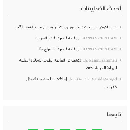
أحدث التعليقات
عزيز باكوش
تحت شعار بورتريهات المواهب : المغرب المنتخب الآخر
على
قصة قصيرة: فندق العروبة
HASSAN CHOUTAM
على
قصة قصيرة: مُسْتراحٌ مِنّا
HASSAN CHOUTAM
على
الكشف عن القائمة الطويلة للجائزة العالمية
Ranim Zammeli
على
للرواية العربية 2026
إطلالات: ما حك جلدك مثل
Nahid Mengad_ ناهد منكاد
على
ظفرك…
تابعنا