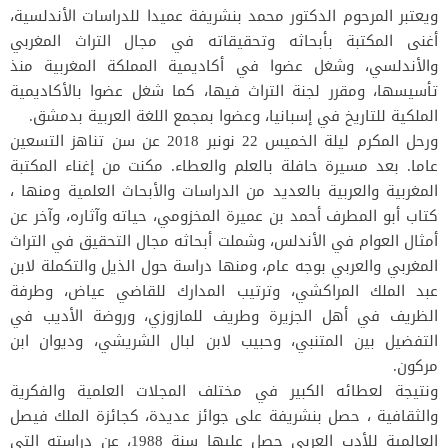
ويعتبر المرحوم الدكتور محمد بنشريفة عميدا للدراسات الأندلسية،
أغنى المكتبة بأبحاثه وتحقيقاته في مجال التراث المغربي
والأندلسي، وشغل عضوا في أكاديمية المملكة المغربية منذ
تأسيسها، ومقرر لجنة التراث فيها، كما شغل عضوا بالأكاديمية
الملكية للتاريخ في إسبانيا، وعضوا بمجمع اللغة العربية بدمشق.
ورحل المكرم ليلة الخميس 22 نونبر 2018 عن سن تناهز التسعين
عاما. بعد مسيرة حافلة بالعلم والعطاء. مكنت من إغناء المكتبة
المغربية والعربية بالعديد من الدراسات والأبحاث العلمية ومنها ،
كتاب أبو المطرف أحمد بن عميرة المخزومي، حياته وآثاره، وآخر عن
أمثال العوام في الأندلس، وشملت أبحاثه مجال التحقيق في التراث
المغربي والعربي بوجه عام، ومنها دراسة حول الذيل والتكملة لابن
عبد الملك المراكشي، وترتيب المدارك للقاضي عياض، وطرفة
الظريف في أهل الجزيرة وطريف للمازوزي، وروضة الأديب في
التفضيل بين المتنبي، وحبيب لابن لبال الشريشي، وديوان ابن
مركون.
ونتيجة لعطائه الكبير في مختلف المجلات العلمية والفكرية
والثقافية ، حصل بنشريفة على جوائز عديدة، كجائزة الملك فيصل
العالمية للأدب العربي حصل عليها سنة 1988، عن دراسته التي