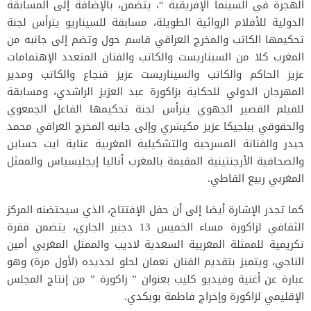
الهجرة في السينما الإفريقية “، يتضمن، بالإضافة إلى المسابقة
الدولية للأفلام الروائية الطويلة، مسابقة للسيناريو يترأس لجنة
تحكيمها الكاتب والمخرج العراقي قاسم حول وتضم إلى جانبه من
المغرب كلا من السيناريست والكاتب والفنان المتعدد الإهتمامات
عزيز الحاكم والكاتب والسيناريست عزيز قنجاع والكاتب ومدير
المهرجان الدولي للحكاية بزاكورة عبد العزيز الراشدي، ومسابقة
للفيلم القصير الجهوي يترأس لجنة تحكيمها الفاعل الجمعوي
والحقوقي ببلجيكا عزيز مكيشري وإلى جانبه المخرج العراقي محمد
حيدر والفنانة المسرحية والتشكيلية المغربية عناية ايت حساين
والصحافية الأرجنتينية المقيمة بالمغرب أناليا إيجليسياس والممثل
المغربي ربيع القاطي.
كما تجدر الإشارة أيضا إلى أن حفل الإفتتاح، الذي سيحتضنه المركز
الثقافي لزاكورة مساء الخميس 13 دجنبر الجاري، يتضمن فقرة
تكريمية للممثلة المغربية السعدية لاديب والممثل المغربي أمين
الناجي، ويتميز بتقديم الفنان نعمان لحلو لجديده (لأول مرة) وهو
عبارة عن أغنية وفيديو كليب بعنوان ” زاكورة ” من إنتاج المجلس
الإقليمي لزاكورة وإخراج فاطمة بوبكدي.