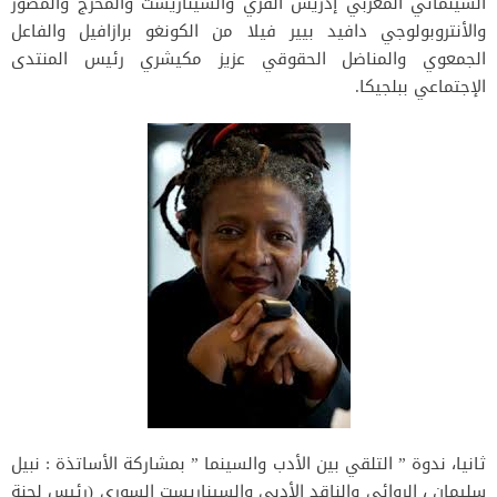
السينمائي المغربي إدريس القري والسيناريست والمخرج والمصور
والأنتروبولوجي دافيد بيير فيلا من الكونغو برازافيل والفاعل
الجمعوي والمناضل الحقوقي عزيز مكيشري رئيس المنتدى
الإجتماعي ببلجيكا.
ثانيا، ندوة ” التلقي بين الأدب والسينما ” بمشاركة الأساتذة : نبيل
سليمان ، الروائي والناقد الأدبي والسيناريست السوري (رئيس لجنة