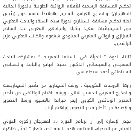
تحكيم المسابقة الرسمية للأفلام الروائية الطويلة بالدورة الحالية
للمهرجان)، والمخرج العراقي المقيم بهولاندا قاسم حول (رئيس
لجنة تحكيم مسابقة السيناريو بدورة هذه السنة) والباحث المغربي
في السيميائيات سعيد بنكراد والجامعي المغربي عبد السلام
الفيزازي والروائي المغربي الميلودي شغموم والكاتب المغربي عزيز
الراشدي.
ثالثا، ندوة ” المرأة في السينما المغربية ” بمشاركة الباحث
المسرحي والسينمائي الدكتور حميد اتباتو والناقد والصحافي
السينمائي أحمد سيجلماسي.
رابعا، الورشات التكوينية : ورشة السيناريو من تأطير السيناريست
والمخرج المغربي الحسين شاني، ورشة الفيلم الوثائقي من تأطير
المخرج الوثائقي الكوبي إيفر ميراندا بالاسيو، ورشة التصوير
والإضاءة من تأطير مدير التصوير إبراهيم أزبار.
تجدر الإشارة إلى أن برنامج الدورة 15 لمهرجان زاكورة الدولي
للفيلم عبر الصحراء، المنظمة هذه السنة تحت شعار ” تمثل ظاهرة