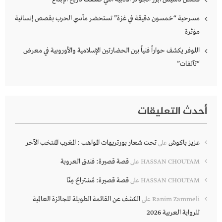
مسرحية “خمسون دقيقة في غزة” تستحضر مآسي الحرب بقصص إنسانية
مؤثرة
اللوفر يكشف حواراً فنياً بين الحضارتين الإسلامية والأوروبية في معرض
“تآلفات”
أحدث التعليقات
عزيز باكوش
تحت شعار بورتريهات المواهب : المغرب المنتخب الآخر
على
قصة قصيرة: فندق العروبة
HASSAN CHOUTAM
على
قصة قصيرة: مُسْتراحٌ مِنّا
HASSAN CHOUTAM
على
الكشف عن القائمة الطويلة للجائزة العالمية
Ranim Zammeli
على
للرواية العربية 2026