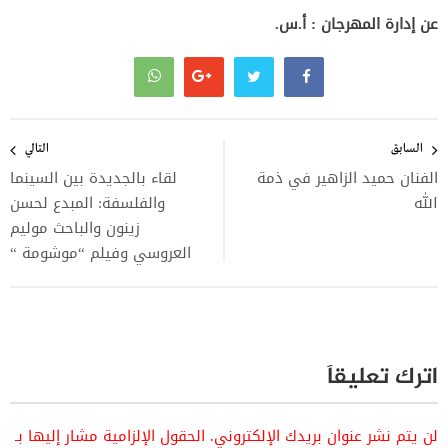
عن إدارة المهرجان : أ.س.
تصفّح
المقالات
السابق
التالي
الفنان حميد الزاهير في ذمة
لقاء بالجديدة بين السينما
الله
والفلسفة: المبدع لحسن
زينون والباحث موليم
العروسي وفيلم “موشومة “
اترك تعليقاً
لن يتم نشر عنوان بريدك الإلكتروني.
الحقول الإلزامية مشار إليها بـ