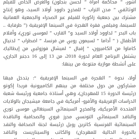
أشور، ” محاكمة امرأة ” لحسن بنجلون) والعرض الخاص للفيلم
الوثائقي ” مدن التراب ” للمخرج داوود أولاد السيد، وهو إنتاج
مشترك بين جمعية زاكورة للفيلم عبر الصحراء والجمعية العمانية
للسينما، وفيلمي فقرة الهجرة في السينما الإفريقية (” طرفاية ..
باب البحر ” لداوود أولاد السيد و” القارب ” لموسى توري)، وأفلام
الأطفال ( ” أداما ” لسيمون روبي من فرنسا، ” اضطراب ” لدنيال
كاماوا من الكاميرون، ” إقبال ” لميشال فوزوليي من إيطاليا)،
يشتمل البرنامج العام لدورة 2018، من 13 إلى 16 دجنبر الجاري،
على أنشطة موازية متنوعة من بينها:
أولا، ندوة ” الهجرة في السينما الإفريقية “: يتدخل فيها
مشاركون من دول مختلفة من بينهم الكاميرونية فريدا إكوتو
(رئيسة الدورة 15 للمهرجان)، وهي أستاذة جامعية ورئيسة شعبة
الدراسات الإفريقية والأفرو- أمريكية في جامعة ميشيجان بالولايات
المتحدة الأمريكية، والمخرج السينمائي السينغالي موسى توري
والناقد السينمائي التونسي محرز قروي والصحافية والناقدة
السينمائية الفرنسية كاترين رويل (رئيسة لجنة الصحافة والنقد
بالدورة الحالية للمهرجان) والكاتب والسيناريست والناقد