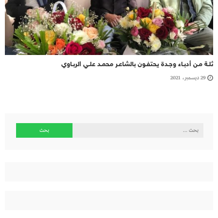
ثلـة مـن أدبـاء وجـدة يحتفـون بالشاعـر محمـد علـي الربـاوي
29 ديسمبر، 2021
البحث
عن: