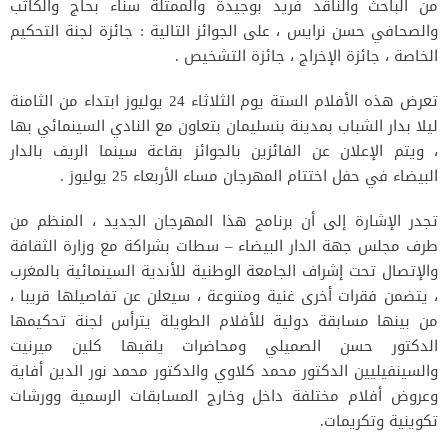
من الباحث والناقد فريد بوجيدة والممثلة سناء بحاج والكاتب
والصحافي حسن نرايس ، على الجوائز التالية : جائزة لجنة التحكيم
الخاصة ، جائزة الإخراج ، جائزة التشخيص .
تعرض هذه الأفلام الستة يوم الثلاثاء 24 يوليوز ابتداء من الثامنة
ليلا بدار الشباب بمدينة بنسليمان بتعاون مع النادي السينمائي بها
، ويتم الإعلان عن الفائزين بالجوائز بقاعة سينما الريف بالدار
البيضاء في حفل اختتام المهرجان مساء الأربعاء 25 يوليوز .
تجدر الإشارة إلى أن برنامج هذا المهرجان الجديد ، المنظم من
طرف مجلس جهة الدار البيضاء – سطات بشراكة مع وزارة الثقافة
والإتصال تحت إشراف الجامعة الوطنية للأندية السينمائية بالمغرب
، يتضمن فقرات أخرى غنية ومتنوعة ، سيعلن عن تفاصيلها قريبا ،
من بينها مسابقة دولية للأفلام الطويلة يترأس لجنة تحكيمها
الدكتور حسن الصميلي ومحاضرات يلقيها كلين ميرنيت
والسينفيليين الدكتور محمد كلاوي والدكتور محمد نور الدين أفاية
وعروض أفلام مختلفة داخل وخارج المسابقات الرسمية وورشات
تكوينية وتكريمات.