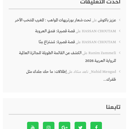
أحدث التعليقات
عزيز باكوش
تحت شعار بورتريهات المواهب : المغرب المنتخب الآخر
على
قصة قصيرة: فندق العروبة
HASSAN CHOUTAM
على
قصة قصيرة: مُسْتراحٌ مِنّا
HASSAN CHOUTAM
على
الكشف عن القائمة الطويلة للجائزة العالمية
Ranim Zammeli
على
للرواية العربية 2026
إطلالات: ما حك جلدك مثل
Nahid Mengad_ ناهد منكاد
على
ظفرك…
تابعنا