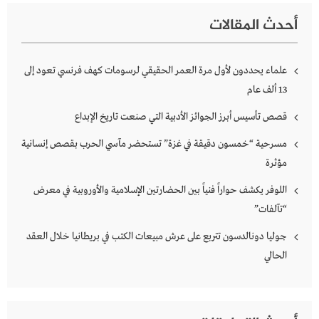
أحدث المقالات
علماء يحددون لأول مرة العمر الحقيقي لرسومات كهف فرنسي تعود إلى
13 ألف عام
قصص تأسيس أبرز الجوائز الأدبية التي صنعت تاريخ الإبداع
مسرحية “خمسون دقيقة في غزة” تستحضر مآسي الحرب بقصص إنسانية
مؤثرة
اللوفر يكشف حواراً فنياً بين الحضارتين الإسلامية والأوروبية في معرض
“تآلفات”
جوليا دونالدسون تتربع على عرش مبيعات الكتب في بريطانيا خلال العقد
الحالي