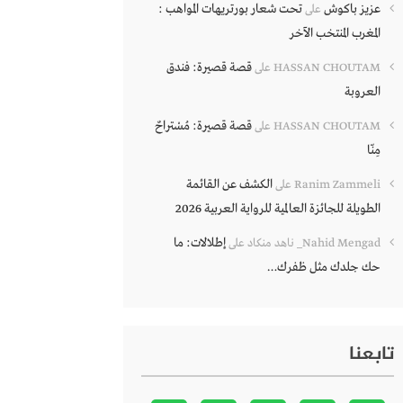
عزيز باكوش
تحت شعار بورتريهات المواهب :
على
المغرب المنتخب الآخر
قصة قصيرة: فندق
HASSAN CHOUTAM
على
العروبة
قصة قصيرة: مُسْتراحٌ
HASSAN CHOUTAM
على
مِنّا
الكشف عن القائمة
Ranim Zammeli
على
الطويلة للجائزة العالمية للرواية العربية 2026
إطلالات: ما
Nahid Mengad_ ناهد منكاد
على
حك جلدك مثل ظفرك…
تابعنا