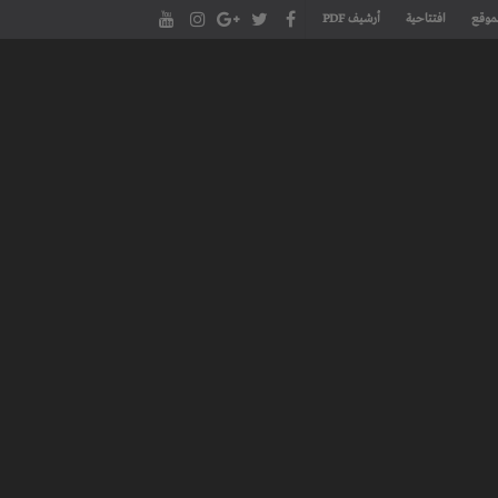
موقع
افتتاحية
أرشيف PDF
مجلة طنجة الأدبية الموقع الأدبي والثقافي الأول داخل العالم العربي، يتم تحديثه على مدار 24 ساعة ويفتح المجال لكل المبدعين في شتى أنحاء
، مسرح، سينما، تشكيل، كاريكاتير، موسيقى، حوارات و إصدارات