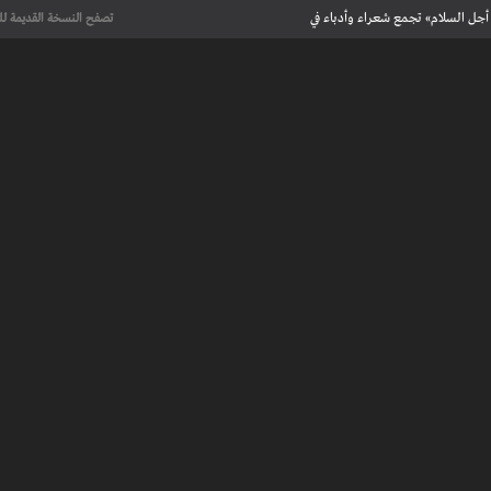
أجل السلام» تجمع شعراء وأدباء في
تصفح النسخة القديمة لل
علماء يحددون لأول مرة العمر الحقيقي لرسومات كهف فرنسي تعود إلى 13 ألف
عت تاريخ الإبداع
 مآسي الحرب بقصص إنسانية مؤثرة
لإسلامية والأوروبية في معرض “تآلفات”
أجل السلام» تجمع شعراء وأدباء في
علماء يحددون لأول مرة العمر الحقيقي لرسومات كهف فرنسي تعود إلى 13 ألف
عت تاريخ الإبداع
 طنجة الأدبية
عريف بأعمالهم الأدبية و الفنية من قصة، شعر، زجل، رواية، دراسة، نقد