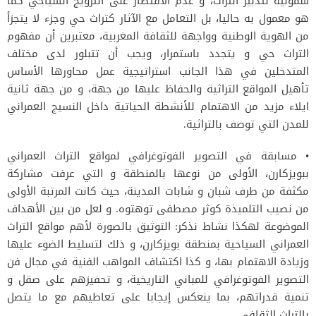
شمولية لتدبير التراث، و عدم الاقتصار على الترويج السياحي كما
هو معمول به حاليا، بل التعامل مع الآثار كتراث حي وجزء لا يتجزأ
من الهوية الوطنية وواجهة للثقافة المغربية، معتبرين أن مفهوم
التراث حي و يتجدد باستمرار، ويجب أن تتبلور لدى مختلف
المتدخلين في هذا الجانب استراتيجية عمل محاورها الأساس
تأهيل المواقع التراثية والحفاظ عليها من جهة، و من جهة ثانية
ايلاء مزيد من الاهتمام للأنشطة الحياتية داخل النسيج العمراني
للمدن التي توصف بالتراثية.
• مسابقة في التصوير الفوتوغرافي لمواقع التراث العمراني
ببويزكارن، الأولى من نوعها بالمنطقة و التي عرفت مشاركة
مكثفة من طرف شبان و شابات المدينة، حيث كانت المرتبة الأولى
من نصيب التلميذة كوثر مصطفى توهتوه. و لعل من بين الأهداف
الموضوعة لهكذا نشاط نذكر: التوثيق بالصورة لأهم مواقع التراث
العمراني السياحية بمنطقة بويزكارن، و ذلك لتسليط الضوء عليها
وزيادة الاهتمام بها، و كذا اكتشاف المواهب الفنية في مجال فن
التصوير الفوتوغرافي للمباني التاريخية، و تحفيزهم على صقل و
تنمية قدراتهم، بما ينعكس إيجابا على تعاطيهم مع ما يتصل
بالتراث الثقافي.