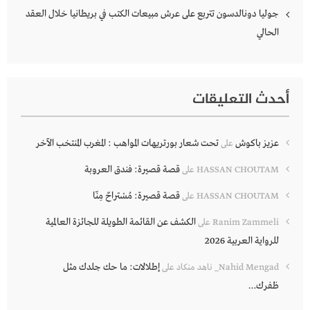
جوليا دونالدسون تتربع على عرش مبيعات الكتب في بريطانيا خلال العقد
الحالي
أحدث التعليقات
عزيز باكوش
تحت شعار بورتريهات المواهب : المغرب المنتخب الآخر
على
قصة قصيرة: فندق العروبة
HASSAN CHOUTAM
على
قصة قصيرة: مُسْتراحٌ مِنّا
HASSAN CHOUTAM
على
الكشف عن القائمة الطويلة للجائزة العالمية
Ranim Zammeli
على
للرواية العربية 2026
إطلالات: ما حك جلدك مثل
Nahid Mengad_ ناهد منكاد
على
ظفرك…