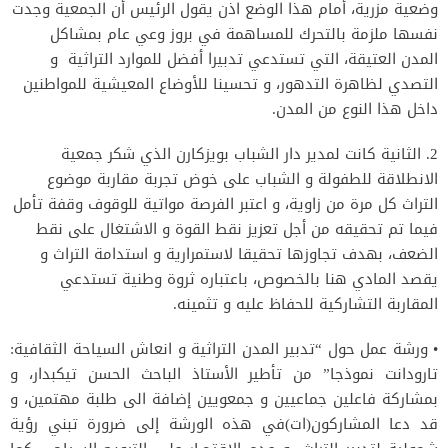
وضعية مزرية، أمام هذا الوضع اذن يقول الرئيس أن الجمعية وجدت
نفسها ملزمة بالتحرك للمساهمة في بروز وعي عام بمشاكل
المدن العتيقة، التي تستدعي تدبيرا أفضل للموارد التراثية و
التصدي لظاهرة التدهور، و تحسينا للأوضاع المعيشية للمواطنين
داخل هذا النوع من المدن.
2. الثانية كانت لمدير دار الشباب بويزكارن الذي شكر جمعية
الانطلاقة للطفولة و الشباب على خوض تجربة مقاربة موضوع
التراث كل مرة من زاوية، و اعتبر الفرصة مواتية للوقوف وقفة تأمل
فيما تم تحقيقه من أجل تعزيز نقط القوة و الاشتغال على نقط
الضعف، بهدف تجاوزها تحقيقا لاستمرارية و استدامة التراث و
يقصد المادي هنا بالخصوص، باعتباره ثروة وطنية تستدعي
المقاربة التشاركية للحفاظ عليه و تثمينه.
• ورشة عمل حول “تدبير المدن التراثية و انعاش السياحة الثقافية:
تارودانت نموذجا” من تأطير الأستاذ الباحث الحسن تيكبدار، و
بمشاركة فاعلين جماعيين و جمعويين إضافة الى طلبة مهتمين، و
قد دعا المشاركون(ات)في هذه الورشة إلى ضرورة تبني رؤية