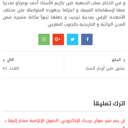
و في الختام عملت الجمعية على تكريم الأستاذ أحمد بومزكو تقديرا
منها لإسهاماته القيمة، و اعترافا بجهوده المتواصلة على مختلف
الأصعدة، للرقي بمدينة تيزنيت و جعلها تتبوأ مكانة متميزة ضمن
المدن التراثية و التاريخية بالجنوب المغربي.
تصفّح
المقالات
السابق
التالي
عشق على أوتار الشك
العدد 65
اترك تعليقاً
لن يتم نشر عنوان بريدك الإلكتروني.
الحقول الإلزامية مشار إليها بـ
*