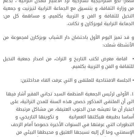
شعار:”نحو استراتيجية تشاركية لرد الاعتبار للمدن التراثية”، بدعم
من وزارة الثقافة، و بتنسيق مع الجماعة الترابية لتيزنيت و جمعية
النخيل للثقافة و الفن و التربية بكلميم، و مساهمة كل من:
الجماعة الترابية لبويزكارن و تكانت.
و قد تميز اليوم الأول باحتضان دار الشباب بويزكارن لمجموعة من
الأنشطة شملت:
• اقامة معرض لكتب التاريخ و التراث، من اصدار جمعية النخيل
للثقافة و الفن و التربية بكلميم.
• الجلسة الافتتاحية للملتقى و التي عرفت القاء مداخلتين:
1. الأولى لرئيس الجمعية المنظمة السيد تجاني الفقير أشار فيها
الى أن الملتقى المذكور خصص هذه السنة للمدن التراثية، على
اعتبار أن ما تعيشه مدن الجنوب العتيقة، من مشاكل مرتبطة
أساسا بطبيعة هيكلتها العمرانية و تكوينها التاريخي، و
التطورات التي عرفتها في السنوات الأخيرة خصوصا أمام الزحف
الإسمنتي، وما آل إليه نسيجها العتيق و محيطها البيئي من