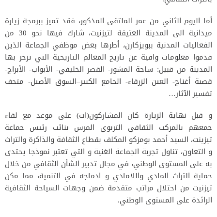
أما اليوم الثاني من عمر الملتقى المذكور، فقد تميز ببرمجة زيارة
ميدانية الى المدينة العتيقة لتيزنيت، شارك فيها نحو 30 من
الفعاليات المدنية ببويزكارن، أطرها بعض موظفي الجماعة الذين
قدموا معلومات وافية عن تاريخ المعالم التاريخية التي تزخر بها
المدينة من قبيل: ساحة المشور- القصر الخليفي- الأبواب- الأبراج-
قصبة أغناج- العين الزرقاء- الجامع الكبير–السوق الأصيل- متحف
تفسير الآثار…
و قبل نهاية الزيارة كان المشاركون(ات) على موعد مع لقاء
جمعهم بالمركب الثقافي التربوي المرس بنائب رئيس جماعة
تيزينت، السيد أحمد بومزكو المكلف بقطاع الثقافة والذاكرة والتراث
و التعاون، تناول تجربة الجماعة الغنية و التي تعتبر نموذجا يحتدى
به على المستوى الوطني، في مجال تدبير الشأن الثقافي من خلال
حماية التراث المادي واللامادي و ادماجه في التنمية، مما مكن
تيزنيت من احتلال مراتب متقدمة ضمن وجهات السياحة الثقافية
الرائدة على المستوى الوطني.