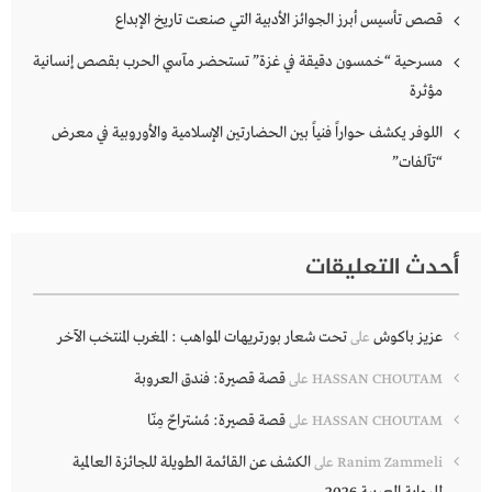
قصص تأسيس أبرز الجوائز الأدبية التي صنعت تاريخ الإبداع
مسرحية “خمسون دقيقة في غزة” تستحضر مآسي الحرب بقصص إنسانية
مؤثرة
اللوفر يكشف حواراً فنياً بين الحضارتين الإسلامية والأوروبية في معرض
“تآلفات”
أحدث التعليقات
عزيز باكوش
تحت شعار بورتريهات المواهب : المغرب المنتخب الآخر
على
قصة قصيرة: فندق العروبة
HASSAN CHOUTAM
على
قصة قصيرة: مُسْتراحٌ مِنّا
HASSAN CHOUTAM
على
الكشف عن القائمة الطويلة للجائزة العالمية
Ranim Zammeli
على