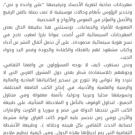
مهرجانات صاخبة لتعرية الأجساد وترقيصها “على واحدة و نص”،
وتخدير الرؤوس بأنغام وحالات موسيقية لا تمت بصلة بالفن الرفيع
والأصيل والمؤثر في النفوس والأرواح و الشخصية
المعنوية للأفراد والجماعات.. (ونستثني هنا بطبيعة الحال بعض
المهرجانات السينمائية التي أضحت عنوانا بارزا لمغرب ناجح في
نسج هوية سينمائية محمودة).. على أن تحمل أثقال النشر عن أدباء
وكتاب مشهود لهم بالعطاء والكفاءة والجودة وقصر اليد وخواء
الجيب.
ونحن نستغرب كيف لا يوجه المسؤولون عن واقعنا الثقافي،
وجوههم (للاستفادة) شطر بعض دول المشرق العربي التي لا
تتردد ولا تتوانى ولا تتورع عن تسخير إمكانياتها المادية والمالية
والزمنية والعلمية والأدبية، في إنتاج الكتب النافعة المختلفة،
وتسويقها محليا وعربيا ودوليا، بأثمنة معقولة وفي متناول
الجميع.. لنحاول الوقوف بالتأمل و الملاحظة المتأنية، على طبيعة
الكتب التي تنتجها الدولة في مصر و سوريا و الكويت والإمارات
والأردن (وفي زمن نتحسر عليه اليوم كانت العراق بوابة مشرعة
لصناعة الحدث الثقافي بكل هيبته وجلاله ).. وطبيعة الأنشطة
الثقافية التي يتم إحياؤها بهذه الدول.. وفي كيفية تنظيم ملاحم