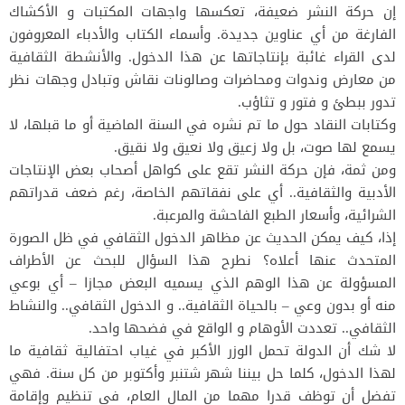
إن حركة النشر ضعيفة، تعكسها واجهات المكتبات و الأكشاك
الفارغة من أي عناوين جديدة. وأسماء الكتاب والأدباء المعروفون
لدى القراء غائبة بإنتاجاتها عن هذا الدخول. والأنشطة الثقافية
من معارض وندوات ومحاضرات وصالونات نقاش وتبادل وجهات نظر
تدور ببطئ و فتور و تثاؤب.
وكتابات النقاد حول ما تم نشره في السنة الماضية أو ما قبلها، لا
يسمع لها صوت، بل ولا زعيق ولا نعيق ولا نقيق.
ومن ثمة، فإن حركة النشر تقع على كواهل أصحاب بعض الإنتاجات
الأدبية والثقافية.. أي على نفقاتهم الخاصة، رغم ضعف قدراتهم
الشرائية، وأسعار الطبع الفاحشة والمرعبة.
إذا، كيف يمكن الحديث عن مظاهر الدخول الثقافي في ظل الصورة
المتحدث عنها أعلاه؟ نطرح هذا السؤال للبحث عن الأطراف
المسؤولة عن هذا الوهم الذي يسميه البعض مجازا – أي بوعي
منه أو بدون وعي – بالحياة الثقافية.. و الدخول الثقافي.. والنشاط
الثقافي.. تعددت الأوهام و الواقع في فضحها واحد.
لا شك أن الدولة تحمل الوزر الأكبر في غياب احتفالية ثقافية ما
لهذا الدخول، كلما حل بيننا شهر شتنبر وأكتوبر من كل سنة. فهي
تفضل أن توظف قدرا مهما من المال العام، في تنظيم وإقامة