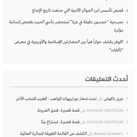
قصص تأسيس أبرز الجوائز الأدبية التي صنعت تاريخ الإبداع
مسرحية “خمسون دقيقة في غزة” تستحضر مآسي الحرب بقصص إنسانية
مؤثرة
اللوفر يكشف حواراً فنياً بين الحضارتين الإسلامية والأوروبية في معرض
“تآلفات”
أحدث التعليقات
عزيز باكوش
تحت شعار بورتريهات المواهب : المغرب المنتخب الآخر
على
قصة قصيرة: فندق العروبة
HASSAN CHOUTAM
على
قصة قصيرة: مُسْتراحٌ مِنّا
HASSAN CHOUTAM
على
الكشف عن القائمة الطويلة للجائزة العالمية
Ranim Zammeli
على