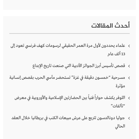
أحدث المقالات
علماء يحددون لأول مرة العمر الحقيقي لرسومات كهف فرنسي تعود إلى
13 ألف عام
قصص تأسيس أبرز الجوائز الأدبية التي صنعت تاريخ الإبداع
مسرحية “خمسون دقيقة في غزة” تستحضر مآسي الحرب بقصص إنسانية
مؤثرة
اللوفر يكشف حواراً فنياً بين الحضارتين الإسلامية والأوروبية في معرض
“تآلفات”
جوليا دونالدسون تتربع على عرش مبيعات الكتب في بريطانيا خلال العقد
الحالي