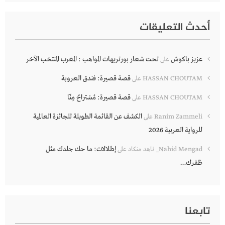
أحدث التعليقات
عزيز باكوش
تحت شعار بورتريهات المواهب : المغرب المنتخب الآخر
على
قصة قصيرة: فندق العروبة
HASSAN CHOUTAM
على
قصة قصيرة: مُسْتراحٌ مِنّا
HASSAN CHOUTAM
على
الكشف عن القائمة الطويلة للجائزة العالمية
Ranim Zammeli
على
للرواية العربية 2026
إطلالات: ما حك جلدك مثل
Nahid Mengad_ ناهد منكاد
على
ظفرك…
تابعنا