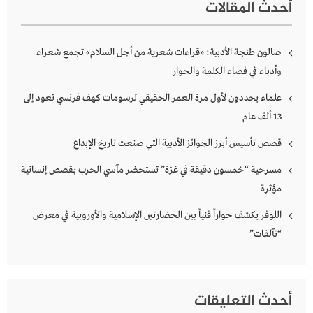
أحدث المقالات
صالون طنجة الأدبية: «قراءات شعرية من أجل السلام» تجمع شعراء
وأدباء في فضاء الكلمة والحوار
علماء يحددون لأول مرة العمر الحقيقي لرسومات كهف فرنسي تعود إلى
13 ألف عام
قصص تأسيس أبرز الجوائز الأدبية التي صنعت تاريخ الإبداع
مسرحية “خمسون دقيقة في غزة” تستحضر مآسي الحرب بقصص إنسانية
مؤثرة
اللوفر يكشف حواراً فنياً بين الحضارتين الإسلامية والأوروبية في معرض
“تآلفات”
أحدث التعليقات