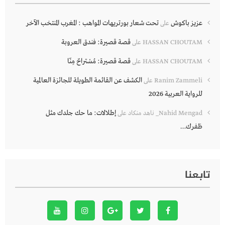
عزيز باكوش
تحت شعار بورتريهات المواهب : المغرب المنتخب الآخر
على
قصة قصيرة: فندق العروبة
HASSAN CHOUTAM
على
قصة قصيرة: مُسْتراحٌ مِنّا
HASSAN CHOUTAM
على
الكشف عن القائمة الطويلة للجائزة العالمية
Ranim Zammeli
على
للرواية العربية 2026
إطلالات: ما حك جلدك مثل
Nahid Mengad_ ناهد منكاد
على
ظفرك…
تابعنا