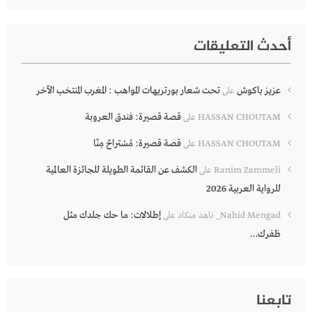
أحدث التعليقات
عزيز باكوش
تحت شعار بورتريهات المواهب : المغرب المنتخب الآخر
على
قصة قصيرة: فندق العروبة
HASSAN CHOUTAM
على
قصة قصيرة: مُسْتراحٌ مِنّا
HASSAN CHOUTAM
على
الكشف عن القائمة الطويلة للجائزة العالمية
Ranim Zammeli
على
للرواية العربية 2026
إطلالات: ما حك جلدك مثل
Nahid Mengad_ ناهد منكاد
على
ظفرك…
تابعنا