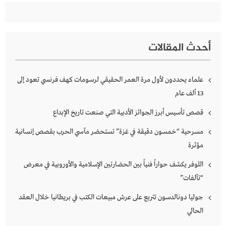
أحدث المقالات
علماء يحددون لأول مرة العمر الحقيقي لرسومات كهف فرنسي تعود إلى
13 ألف عام
قصص تأسيس أبرز الجوائز الأدبية التي صنعت تاريخ الإبداع
مسرحية “خمسون دقيقة في غزة” تستحضر مآسي الحرب بقصص إنسانية
مؤثرة
اللوفر يكشف حواراً فنياً بين الحضارتين الإسلامية والأوروبية في معرض
“تآلفات”
جوليا دونالدسون تتربع على عرش مبيعات الكتب في بريطانيا خلال العقد
الحالي