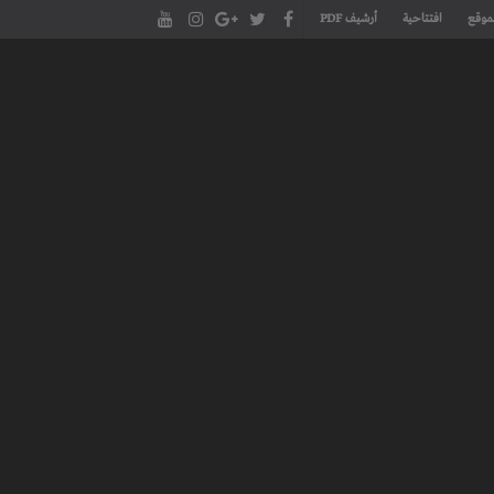
موقع
افتتاحية
أرشيف PDF
مجلة طنجة الأدبية الموقع الأدبي والثقافي الأول داخل العالم العربي، يتم تحديثه على مدار 24 ساعة ويفتح المجال لكل المبدعين في شتى أنحاء
، مسرح، سينما، تشكيل، كاريكاتير، موسيقى، حوارات و إصدارات