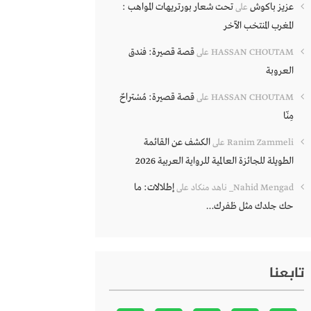
عزيز باكوش
تحت شعار بورتريهات المواهب :
على
المغرب المنتخب الآخر
قصة قصيرة: فندق
HASSAN CHOUTAM
على
العروبة
قصة قصيرة: مُسْتراحٌ
HASSAN CHOUTAM
على
مِنّا
الكشف عن القائمة
Ranim Zammeli
على
الطويلة للجائزة العالمية للرواية العربية 2026
إطلالات: ما
Nahid Mengad_ ناهد منكاد
على
حك جلدك مثل ظفرك…
تابعنا