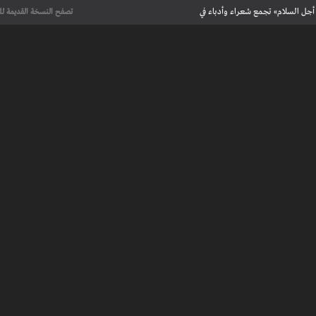
أجل السلام» تجمع شعراء وأدباء في
تصفح النسخة القديمة لل
علماء يحددون لأول مرة العمر الحقيقي لرسومات كهف فرنسي تعود إلى 13 ألف
عت تاريخ الإبداع
 مآسي الحرب بقصص إنسانية مؤثرة
لإسلامية والأوروبية في معرض “تآلفات”
أجل السلام» تجمع شعراء وأدباء في
علماء يحددون لأول مرة العمر الحقيقي لرسومات كهف فرنسي تعود إلى 13 ألف
عت تاريخ الإبداع
 طنجة الأدبية
عريف بأعمالهم الأدبية و الفنية من قصة، شعر، زجل، رواية، دراسة، نقد