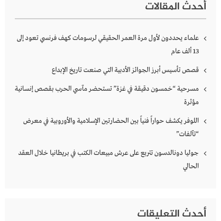
أحدث المقالات
علماء يحددون لأول مرة العمر الحقيقي لرسومات كهف فرنسي تعود إلى
13 ألف عام
قصص تأسيس أبرز الجوائز الأدبية التي صنعت تاريخ الإبداع
مسرحية “خمسون دقيقة في غزة” تستحضر مآسي الحرب بقصص إنسانية
مؤثرة
اللوفر يكشف حواراً فنياً بين الحضارتين الإسلامية والأوروبية في معرض
“تآلفات”
جوليا دونالدسون تتربع على عرش مبيعات الكتب في بريطانيا خلال العقد
الحالي
أحدث التعليقات