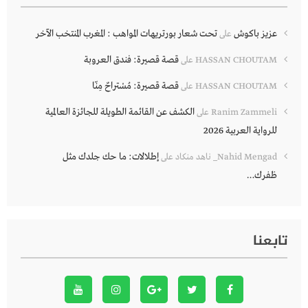
عزيز باكوش
تحت شعار بورتريهات المواهب : المغرب المنتخب الآخر
على
قصة قصيرة: فندق العروبة
HASSAN CHOUTAM
على
قصة قصيرة: مُسْتراحٌ مِنّا
HASSAN CHOUTAM
على
الكشف عن القائمة الطويلة للجائزة العالمية
Ranim Zammeli
على
للرواية العربية 2026
إطلالات: ما حك جلدك مثل
Nahid Mengad_ ناهد منكاد
على
ظفرك…
تابعنا