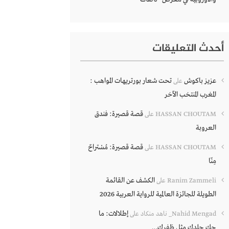
أحدث التعليقات
عزيز باكوش
تحت شعار بورتريهات المواهب :
على
المغرب المنتخب الآخر
قصة قصيرة: فندق
HASSAN CHOUTAM
على
العروبة
قصة قصيرة: مُسْتراحٌ
HASSAN CHOUTAM
على
مِنّا
الكشف عن القائمة
Ranim Zammeli
على
الطويلة للجائزة العالمية للرواية العربية 2026
إطلالات: ما
Nahid Mengad_ ناهد منكاد
على
حك جلدك مثل ظفرك…