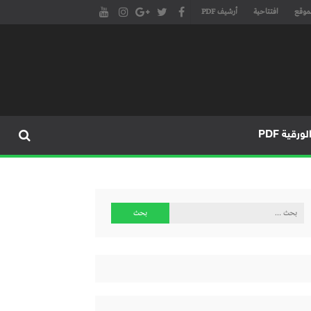
موقع
افتتاحية
أرشيف PDF
مجلة طنجة الأدبية الموقع الأدبي والثقافي الأول داخل العالم العربي، يتم تحديثه على مدار 24 ساعة ويفتح المجال لكل المبدعين في شتى أنحاء
، مسرح، سينما، تشكيل، كاريكاتير، موسيقى، حوارات و إصدارات
ورقية PDF
البحث
عن: