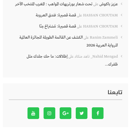
عزيز باكوش
تحت شعار بورتريهات المواهب : المغرب المنتخب الآخر
على
قصة قصيرة: فندق العروبة
HASSAN CHOUTAM
على
قصة قصيرة: مُسْتراحٌ مِنّا
HASSAN CHOUTAM
على
الكشف عن القائمة الطويلة للجائزة العالمية
Ranim Zammeli
على
للرواية العربية 2026
إطلالات: ما حك جلدك مثل
Nahid Mengad_ ناهد منكاد
على
ظفرك…
تابعنا