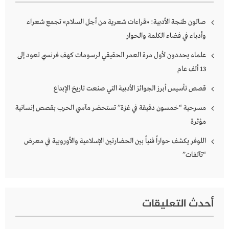
صالون طنجة الأدبية: «قراءات شعرية من أجل السلام» تجمع شعراء
وأدباء في فضاء الكلمة والحوار
علماء يحددون لأول مرة العمر الحقيقي لرسومات كهف فرنسي تعود إلى
13 ألف عام
قصص تأسيس أبرز الجوائز الأدبية التي صنعت تاريخ الإبداع
مسرحية “خمسون دقيقة في غزة” تستحضر مآسي الحرب بقصص إنسانية
مؤثرة
اللوفر يكشف حواراً فنياً بين الحضارتين الإسلامية والأوروبية في معرض
“تآلفات”
أحدث التعليقات