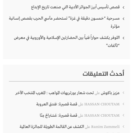
قصص تأسيس أبرز الجوائز الأدبية التي صنعت تاريخ الإبداع
مسرحية “خمسون دقيقة في غزة” تستحضر مآسي الحرب بقصص إنسانية
مؤثرة
اللوفر يكشف حواراً فنياً بين الحضارتين الإسلامية والأوروبية في معرض
“تآلفات”
أحدث التعليقات
عزيز باكوش
تحت شعار بورتريهات المواهب : المغرب المنتخب الآخر
على
قصة قصيرة: فندق العروبة
HASSAN CHOUTAM
على
قصة قصيرة: مُسْتراحٌ مِنّا
HASSAN CHOUTAM
على
الكشف عن القائمة الطويلة للجائزة العالمية
Ranim Zammeli
على