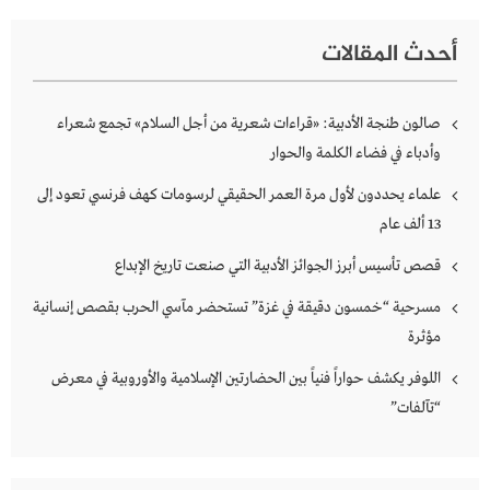
أحدث المقالات
صالون طنجة الأدبية: «قراءات شعرية من أجل السلام» تجمع شعراء
وأدباء في فضاء الكلمة والحوار
علماء يحددون لأول مرة العمر الحقيقي لرسومات كهف فرنسي تعود إلى
13 ألف عام
قصص تأسيس أبرز الجوائز الأدبية التي صنعت تاريخ الإبداع
مسرحية “خمسون دقيقة في غزة” تستحضر مآسي الحرب بقصص إنسانية
مؤثرة
اللوفر يكشف حواراً فنياً بين الحضارتين الإسلامية والأوروبية في معرض
“تآلفات”