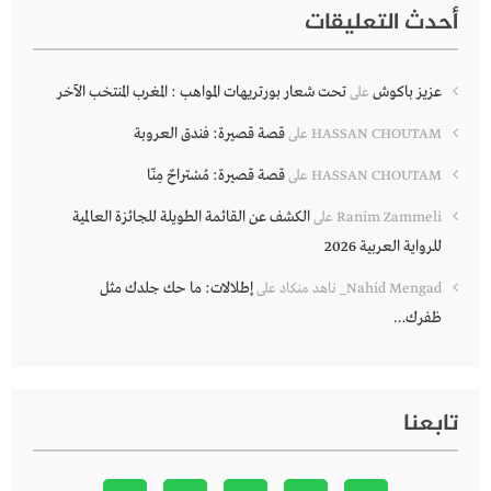
أحدث التعليقات
عزيز باكوش
تحت شعار بورتريهات المواهب : المغرب المنتخب الآخر
على
قصة قصيرة: فندق العروبة
HASSAN CHOUTAM
على
قصة قصيرة: مُسْتراحٌ مِنّا
HASSAN CHOUTAM
على
الكشف عن القائمة الطويلة للجائزة العالمية
Ranim Zammeli
على
للرواية العربية 2026
إطلالات: ما حك جلدك مثل
Nahid Mengad_ ناهد منكاد
على
ظفرك…
تابعنا