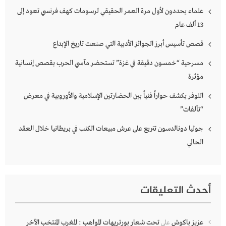
علماء يحددون لأول مرة العمر الحقيقي لرسومات كهف فرنسي تعود إلى
13 ألف عام
قصص تأسيس أبرز الجوائز الأدبية التي صنعت تاريخ الإبداع
مسرحية “خمسون دقيقة في غزة” تستحضر مآسي الحرب بقصص إنسانية
مؤثرة
اللوفر يكشف حواراً فنياً بين الحضارتين الإسلامية والأوروبية في معرض
“تآلفات”
جوليا دونالدسون تتربع على عرش مبيعات الكتب في بريطانيا خلال العقد
الحالي
أحدث التعليقات
عزيز باكوش
تحت شعار بورتريهات المواهب : المغرب المنتخب الآخر
على